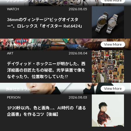
View More
ヴィンテージウォッチ再考
WATCH
2026.08.05
36mmのヴィンテージ"ビッグオイスタ
ー"。ロレックス「オイスター Ref.6424」
View More
アートというお買い物
ART
2026.08.04
デイヴィッド・ホックニーが明かした、西
洋絵画の巨匠たちの秘密。光学装置で像を
なぞったり、位置取りしていた!?
View More
桝本壮志コラム
PERSON
2026.08.03
1P20秒以内、色と画角…、AI時代の「通る
企画書」を作るコツ【後編】