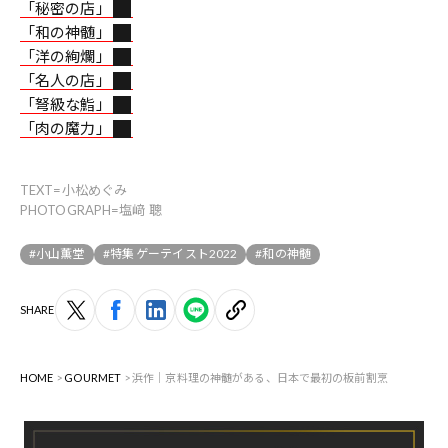
「秘密の店」
「和の神髄」
「洋の絢爛」
「名人の店」
「弩級な鮨」
「肉の魔力」
TEXT=小松めぐみ
PHOTOGRAPH=塩﨑 聰
#小山薫堂
#特集 ゲーテイスト2022
#和の神髄
SHARE
HOME
GOURMET
浜作｜京料理の神髄がある、日本で最初の板前割烹