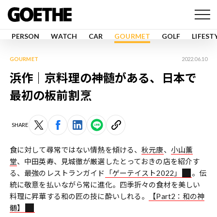
PERSON
WATCH
CAR
GOURMET
GOLF
LIFEST
GOURMET
2022.06.10
浜作｜京料理の神髄がある、日本で
最初の板前割烹
SHARE
食に対して尋常ではない情熱を傾ける、
秋元康
、
小山薫
堂
、中田英寿、見城徹が厳選したとっておきの店を紹介す
る、最強のレストランガイド
「ゲーテイスト2022」
。伝
統に敬意を払いながら常に進化。四季折々の食材を美しい
料理に昇華する和の匠の技に酔いしれる。
【Part2：和の神
髄】