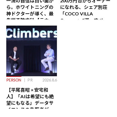
一流の自信は白い歯か
200万円台からオーナー
ら。ホワイトニングの
になれる、シェア別荘
神ドクターが導く、最
「COCO VILLA
先端予防歯科【ラウン
Owners」3選。すべて
ジ会員特典あり】
が絶景、収益も得られ
るその仕組みとは
PERSON
PR
2026.8.6
【平尾喜昭 × 安宅和
人】「AIは希望にも絶
望にもなる」データサ
イエンスの先駆者が語
り合うAI時代の意思決