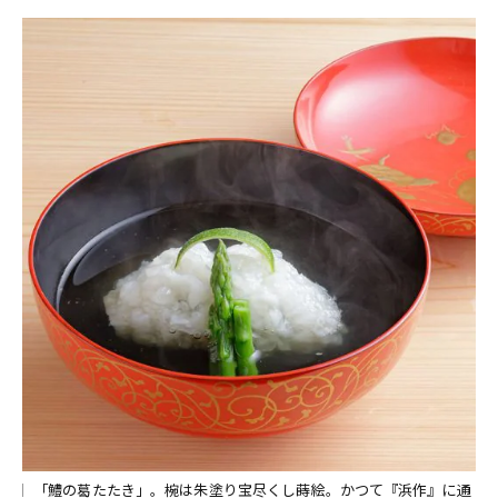
「鱧の葛たたき」。椀は朱塗り宝尽くし蒔絵。かつて『浜作』に通