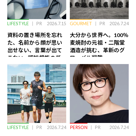
LIFESTYLE
PR
2026.7.15
GOURMET
PR
2026.7.24
資料の置き場所を忘れ
大分から世界へ。100％
た、名前から顔が思い
麦焼酎の元祖・二階堂
出せない、言葉が出て
酒造が挑む、革新のグ
こない…認知機能の低
ローバル戦略
下を救う、脳のインナ
ーケアとは
LIFESTYLE
PR
2026.7.24
PERSON
PR
2026.7.24