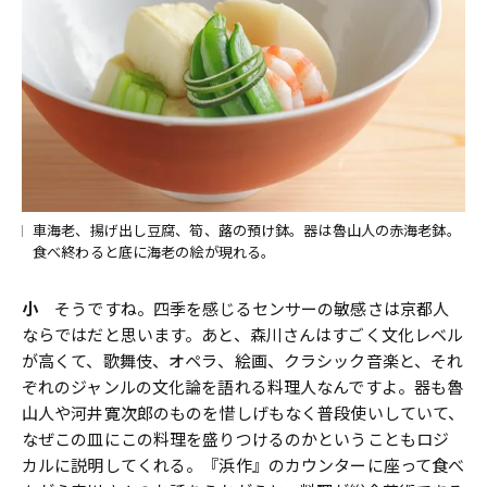
車海老、揚げ出し豆腐、筍、蕗の預け鉢。器は魯山人の赤海老鉢。
食べ終わると底に海老の絵が現れる。
小
そうですね。四季を感じるセンサーの敏感さは京都人
ならではだと思います。あと、森川さんはすごく文化レベル
が高くて、歌舞伎、オペラ、絵画、クラシック音楽と、それ
ぞれのジャンルの文化論を語れる料理人なんですよ。器も魯
山人や河井寛次郎のものを惜しげもなく普段使いしていて、
なぜこの皿にこの料理を盛りつけるのかということもロジ
カルに説明してくれる。『浜作』のカウンターに座って食べ