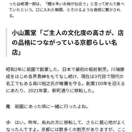
った谷崎潤一郎は、「鱧は朱いお椀が似合う」と言って好んで食べ
ていたという。口に入れた瞬間、とろけるような食感に驚かされ
る。
小山薫堂「ご主人の文化度の高さが、店
の品格につながっている京都らしい名
店」
昭和2年に祇園で創業した、日本で最初の板前割烹。川端康
成をはじめ各界貴紳をもてなし続け、現在は3代目で現代の
名工でもある森川裕之氏が暖簾を守る。創業100年を迎える
にあたり、2021年夏、新町通りに移転した。
見
祇園にあった頃に一緒に行ったよね。
小
はい。昨年、烏丸の方に移転して、さらに居心地がよく
なったんですよ。京都には数多くの割烹がありますが、ここ