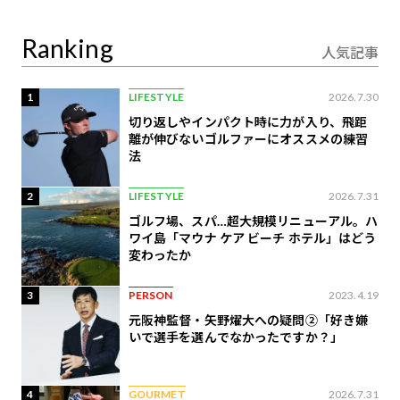
定
Ranking
人気記事
1
LIFESTYLE
2026.7.30
切り返しやインパクト時に力が入り、飛距
離が伸びないゴルファーにオススメの練習
法
2
LIFESTYLE
2026.7.31
ゴルフ場、スパ…超大規模リニューアル。ハ
ワイ島「マウナ ケア ビーチ ホテル」はどう
変わったか
3
PERSON
2023.4.19
元阪神監督・矢野燿大への疑問②「好き嫌
いで選手を選んでなかったですか？」
4
GOURMET
2026.7.31