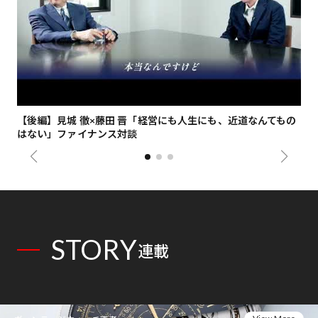
【後編】見城 徹×藤田 晋「経営にも人生にも、近道なんてもの
【
はない」ファイナンス対談
総
STORY
連載