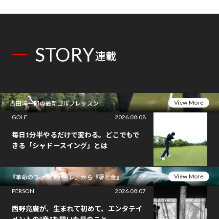
STORY
連載
View More
吉田洋一郎の最新ゴルフレッスン
GOLF
2026.08.08
毎日1分半やるだけで変わる。どこでもで
きる「シャドースイング」とは
View More
『革命のファンファーレ』から『夢と金』
PERSON
2026.08.07
西野亮廣が、生まれて初めて、エンタテイ