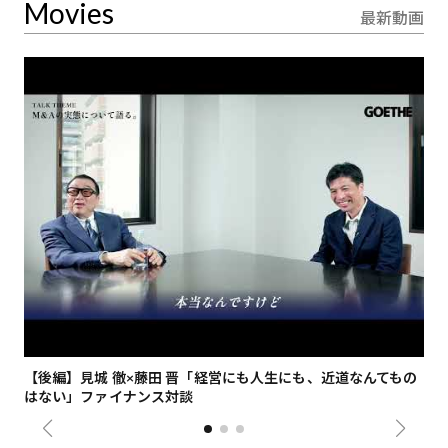
Movies
最新動画
【後編】見城 徹×藤田 晋「経営にも人生にも、近道なんてもの
【
はない」ファイナンス対談
総