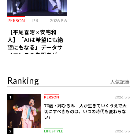
PERSON
PR
2026.8.6
【平尾喜昭 × 安宅和
人】「AIは希望にも絶
望にもなる」データサ
イエンスの先駆者が語
り合うAI時代の意思決
定
Ranking
人気記事
1
PERSON
2026.8.8
70歳・郷ひろみ「人が生きていくうえで大
切にすべきものは、いつの時代も変わらな
い」
2
LIFESTYLE
2026.8.8