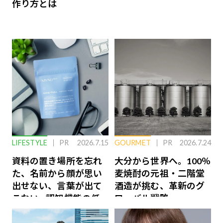
作り方とは
LIFESTYLE
PR
2026.7.15
GOURMET
PR
2026.7.24
資料の置き場所を忘れ
大分から世界へ。100％
た、名前から顔が思い
麦焼酎の元祖・二階堂
出せない、言葉が出て
酒造が挑む、革新のグ
こない…認知機能の低
ローバル戦略
下を救う、脳のインナ