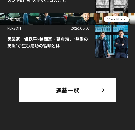
メントの“音”を聞いた日のこと
View More
相師相愛
PERSON
2026.08.07
実業家・堀鉄平×格闘家・朝倉海、“無償の
支援”が生む成功の循環とは
連載一覧