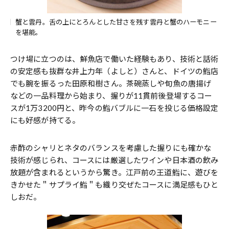
蟹と雲丹。舌の上にとろんとした甘さを残す雲丹と蟹のハーモニー
を堪能。
つけ場に立つのは、鮮魚店で働いた経験もあり、技術と話術
の安定感も抜群な井上力年（よしと）さんと、ドイツの鮨店
でも腕を振るった田原和樹さん。茶碗蒸しや旬魚の唐揚げ
などの一品料理から始まり、握りが11貫前後登場するコー
スが1万3200円と、昨今の鮨バブルに一石を投じる価格設定
にも好感が持てる。
赤酢のシャリとネタのバランスを考慮した握りにも確かな
技術が感じられ、コースには厳選したワインや日本酒の飲み
放題が含まれるというから驚き。江戸前の王道鮨に、遊びを
きかせた＂サプライ鮨＂も織り交ぜたコースに満足感もひと
しおだ。