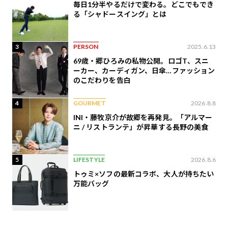
毎日1分半やるだけで変わる。どこでもでき
る「シャドースイング」とは
3
PERSON
2025.6.13
69歳・郷ひろみの私物公開。ロゴT、スニ
ーカー、カーディガン、日傘…ファッション
のこだわりを告白
4
GOURMET
2026.8.8
INI・藤牧京介が故郷を再発見。「アルマー
ニ / リストランテ」が昇華する長野の美食
5
LIFESTYLE
2026.8.6
トゥミ×ソフの最新コラボ、大人が持ちたい
万能バッグ