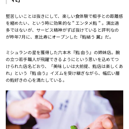
堅苦しいことは抜きにして、楽しい食体験で相手との距離感
を縮めたい、という時に効果的な＂エンタメ鮨＂。演出過
多ではないが、サービス精神がずば抜けていると評判なの
が昨年7月に、恵比寿にオープンした『鮨結う 翼』だ。
ミシュランの星を獲得した六本木『鮨 由う』の姉妹店。腕
の立つ若手職人が飛躍できるようにという思いを込めてつ
けられた店名どおり、「美味しいは大前提、鮨店は楽しくあ
れ」という『鮨 由う』イズムを受け継ぎながら、幅広い層
の鮨好きの心を満たしている。