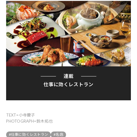
連載
仕事に効くレストラン
TEXT=小寺慶子
PHOTOGRAPH=鈴木拓也
#仕事に効くレストラン
#名店