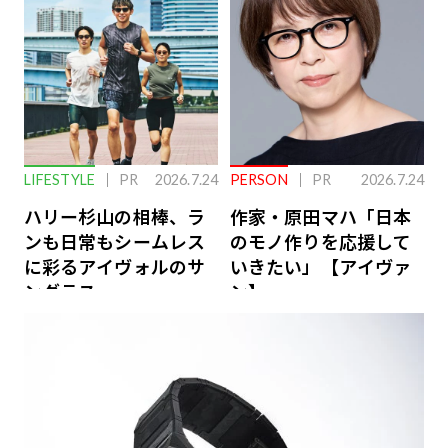
ーケアとは
LIFESTYLE
PR
2026.7.24
PERSON
PR
2026.7.24
ハリー杉山の相棒、ラ
作家・原田マハ「日本
ンも日常もシームレス
のモノ作りを応援して
に彩るアイヴォルのサ
いきたい」【アイヴァ
ングラス
ン】