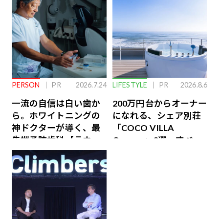
PERSON
PR
2026.7.24
LIFESTYLE
PR
2026.8.6
一流の自信は白い歯か
200万円台からオーナー
ら。ホワイトニングの
になれる、シェア別荘
神ドクターが導く、最
「COCO VILLA
先端予防歯科【ラウン
Owners」3選。すべて
ジ会員特典あり】
が絶景、収益も得られ
るその仕組みとは