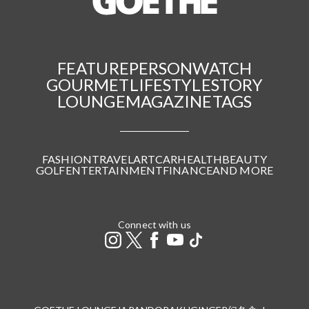
FEATURE
PERSON
WATCH
GOURMET
LIFESTYLE
STORY
LOUNGE
MAGAZINE
TAGS
FASHION
TRAVEL
ART
CAR
HEALTH
BEAUTY
GOLF
ENTERTAINMENT
FINANCE
AND MORE
Connect with us