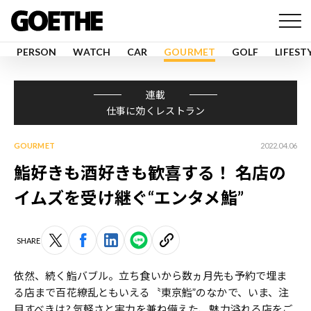
PERSON
WATCH
CAR
GOURMET
GOLF
LIFEST
連載
仕事に効くレストラン
GOURMET
2022.04.06
鮨好きも酒好きも歓喜する！ 名店の
イムズを受け継ぐ“エンタメ鮨”
SHARE
依然、続く鮨バブル。立ち食いから数ヵ月先も予約で埋ま
る店まで百花繚乱ともいえる〝東京鮨”のなかで、いま、注
目すべきは? 気軽さと実力を兼ね備えた、魅力溢れる店をご