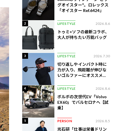
グオイスター"。ロレックス
「オイスター Ref.6424」
2
LIFESTYLE
2026.8.6
トゥミ×ソフの最新コラボ、
大人が持ちたい万能バッグ
3
LIFESTYLE
2026.7.30
切り返しやインパクト時に
力が入り、飛距離が伸びな
いゴルファーにオススメの
練習法
4
LIFESTYLE
2026.8.6
ボルボの次世代EV「Volvo
EX60」でバルセロナへ【試
乗】
5
PERSON
2026.8.5
光石研「仕事は栄養ドリン