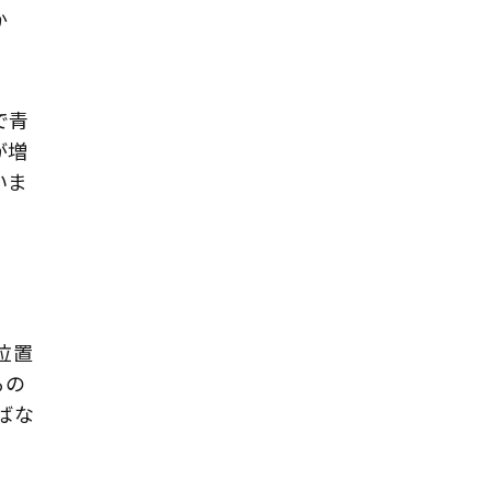
か
で青
が増
いま
位置
るの
ばな