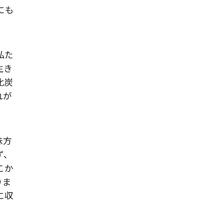
にも
私た
生き
化炭
れが
味方
ず、
こか
りま
に収