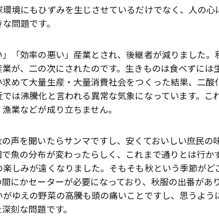
球環境にもひずみを生じさせているだけでなく、人の心
きな問題です。
い」「効率の悪い」産業とされ、後継者が減りました。
産業が、二の次にされたのです。生きものは食べずには
い求めて大量生産・大量消費社会をつくった結果、二酸
近では沸騰化と言われる異常な気象になっています。こ
、漁業などが成り立ちません。
秋の声を聞いたらサンマですし、安くておいしい庶民の
因で魚の分布が変わったらしく、これまで通りとは行か
の楽しみが遠くなりました。そもそも秋という季節がど
の間にかセーターが必要になっており、秋服の出番があ
いがゆえの野菜の高騰も頭の痛いことですし、思うよう
た深刻な問題です。