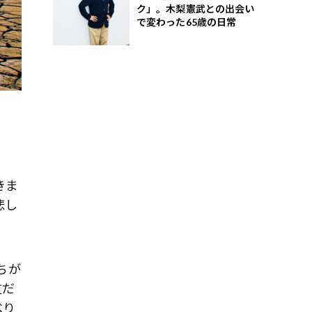
ク」。木梨憲武との出会い
で変わった65歳の日常
きま
悲し
ちが
友だ
べり