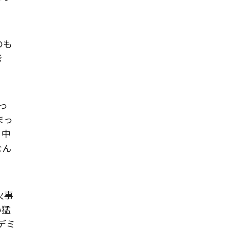
のも
考
っ
まっ
日中
なん
火事
い猛
デミ