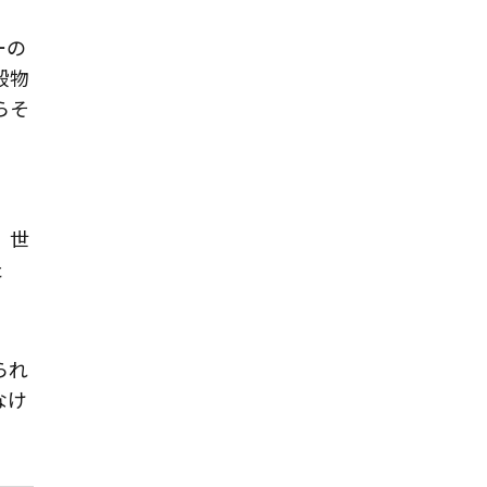
ーの
穀物
らそ
、世
た
られ
なけ