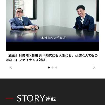
【後編】見城 徹×藤田 晋「経営にも人生にも、近道なんてもの
【
はない」ファイナンス対談
総
STORY
連載