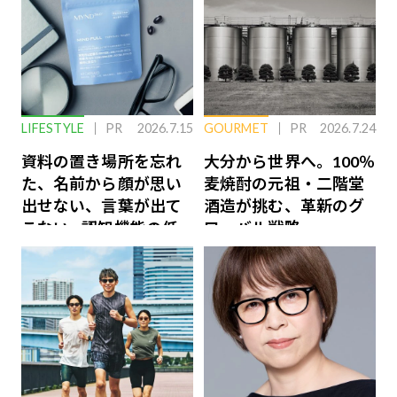
LIFESTYLE
PR
2026.7.15
GOURMET
PR
2026.7.24
資料の置き場所を忘れ
大分から世界へ。100％
た、名前から顔が思い
麦焼酎の元祖・二階堂
出せない、言葉が出て
酒造が挑む、革新のグ
こない…認知機能の低
ローバル戦略
下を救う、脳のインナ
ーケアとは