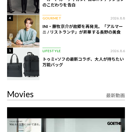
のこだわりを告白
4
GOURMET
2026.8.8
INI・藤牧京介が故郷を再発見。「アルマー
ニ / リストランテ」が昇華する長野の美食
5
LIFESTYLE
2026.8.6
トゥミ×ソフの最新コラボ、大人が持ちたい
万能バッグ
Movies
最新動画