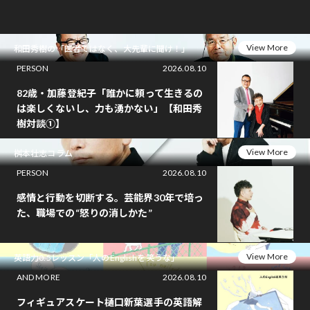
View More
和田秀樹の「医者ではなく、大先輩に聞け！」
PERSON
2026.08.10
82歳・加藤登紀子「誰かに頼って生きるの
は楽しくないし、力も湧かない」【和田秀
樹対談①】
View More
桝本壮志コラム
PERSON
2026.08.10
感情と行動を切断する。芸能界30年で培っ
た、職場での“怒りの消しかた”
View More
英語力0.5レッスン「人のEnglishを笑うな」
AND MORE
2026.08.10
フィギュアスケート樋口新葉選手の英語解