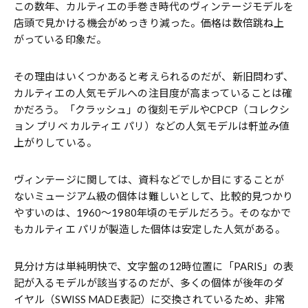
この数年、カルティエの手巻き時代のヴィンテージモデルを
店頭で見かける機会がめっきり減った。価格は数倍跳ね上
がっている印象だ。
その理由はいくつかあると考えられるのだが、新旧問わず、
カルティエの人気モデルへの注目度が高まっていることは確
かだろう。「クラッシュ」の復刻モデルやCPCP（コレクシ
ョン プリベ カルティエ パリ）などの人気モデルは軒並み値
上がりしている。
ヴィンテージに関しては、資料などでしか目にすることが
ないミュージアム級の個体は難しいとして、比較的見つかり
やすいのは、1960～1980年頃のモデルだろう。そのなかで
もカルティエ パリが製造した個体は安定した人気がある。
見分け方は単純明快で、文字盤の12時位置に「PARIS」の表
記が入るモデルが該当するのだが、多くの個体が後年のダ
イヤル（SWISS MADE表記）に交換されているため、非常