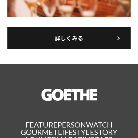
詳しくみる
FEATURE
PERSON
WATCH
GOURMET
LIFESTYLE
STORY