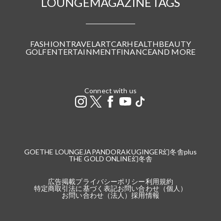
LOUNGE
MAGAZINE
TAGS
FASHION
TRAVEL
ART
CAR
HEALTH
BEAUTY
GOLF
ENTERTAINMENT
FINANCE
AND MORE
Connect with us
GOETHE LOUNGE
JAPANDORAKU
GINGER
幻冬舎plus
THE GOLD ONLINE
幻冬舎
広告掲載
プライバシーポリシー
利用規約
特定商取引法に基づく表記
お問い合わせ（個人）
お問い合わせ（法人）
採用情報