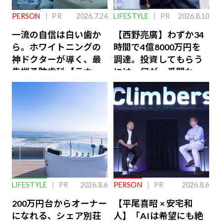
PERSON
PR
2026.7.24
LIFESTYLE
PR
2026.8.10
一流の自信は白い歯か
【西野亮廣】わずか34
ら。ホワイトニングの
時間で4億8000万円を
神ドクターが導く、最
調達。投資してもらう
先端予防歯科【ラウン
には、何が一番問われ
ジ会員特典あり】
るのか
LIFESTYLE
PR
2026.8.6
PERSON
PR
2026.8.6
200万円台からオーナー
【平尾喜昭 × 安宅和
になれる、シェア別荘
人】「AIは希望にも絶