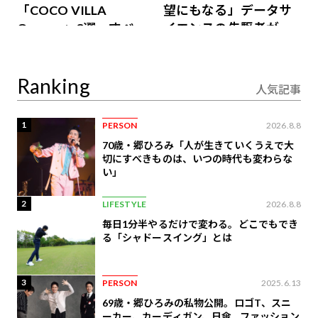
「COCO VILLA
望にもなる」データサ
Owners」3選。すべて
イエンスの先駆者が語
が絶景、収益も得られ
り合うAI時代の意思決
るその仕組みとは
定
Ranking
人気記事
1
PERSON
2026.8.8
70歳・郷ひろみ「人が生きていくうえで大
切にすべきものは、いつの時代も変わらな
い」
2
LIFESTYLE
2026.8.8
毎日1分半やるだけで変わる。どこでもでき
る「シャドースイング」とは
3
PERSON
2025.6.13
69歳・郷ひろみの私物公開。ロゴT、スニ
ーカー、カーディガン、日傘…ファッション