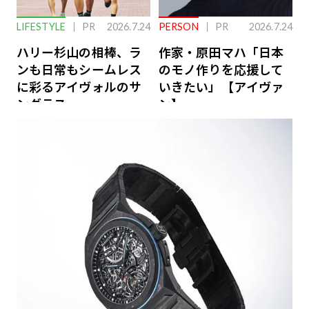
LIFESTYLE
PR
2026.7.24
PERSON
PR
2026.7.24
ハリー杉山の相棒、ラ
作家・原田マハ「日本
ンも日常もシームレス
のモノ作りを応援して
に彩るアイヴォルのサ
いきたい」【アイヴァ
ングラス
ン】