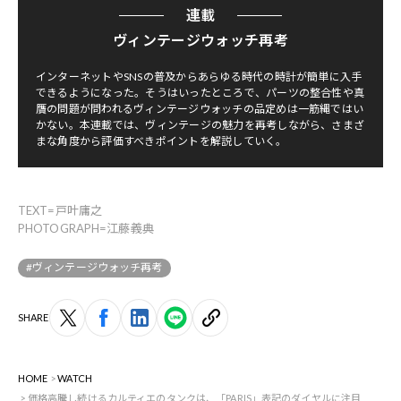
連載
ヴィンテージウォッチ再考
インターネットやSNSの普及からあらゆる時代の時計が簡単に入手
できるようになった。そうはいったところで、パーツの整合性や真
贋の問題が問われるヴィンテージウォッチの品定めは一筋縄ではい
かない。本連載では、ヴィンテージの魅力を再考しながら、さまざ
まな角度から評価すべきポイントを解説していく。
TEXT=戸叶庸之
PHOTOGRAPH=江藤義典
#ヴィンテージウォッチ再考
SHARE
HOME
WATCH
価格高騰し続けるカルティエのタンクは、「PARIS」表記のダイヤルに注目