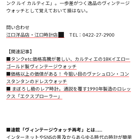
ンク ルイ カルティエ」。一歩差がつく逸品のヴィンテージ
ウォッチとして覚えておいて損はない。
問い合わせ
江口洋品店・江口時計店
TEL：0422-27-2900
【関連記事】
■タンクetc.価格高騰が著しい、カルティエの18Kイエロー
ゴールド製ヴィンテージウォッチ
■価格以上の価値がある！ 今狙い目のヴァシュロン・コン
スタンタンのドレスウォッチ
■ まぼろし級のレア時計。通説を覆す1990年製造のロレッ
クス「エクスプローラー」
■連載「ヴィンテージウォッチ再考」とは……
インターネットやSNSの普及からあらゆる時代の時計が簡単