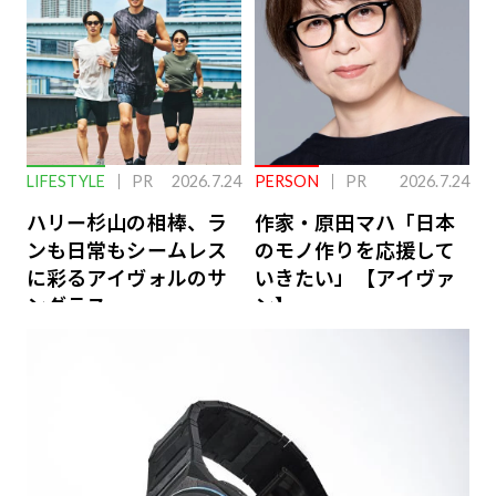
LIFESTYLE
PR
2026.7.24
PERSON
PR
2026.7.24
ハリー杉山の相棒、ラ
作家・原田マハ「日本
ンも日常もシームレス
のモノ作りを応援して
に彩るアイヴォルのサ
いきたい」【アイヴァ
ングラス
ン】