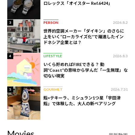
ロレックス「オイスター Ref.6424」
3
PERSON
2026.8.2
世界的空調メーカー「ダイキン」のさらに
上をいく“ローカライズ化”で躍進したイン
ドネシア企業とは？
4
LIFESTYLE
2026.8.3
いくら貯めればFIREできる？ 動
詞“Coast”の意味から学んだ「一生無理」な
切ない現実
5
GOURMET
2026.7.31
鮨×テキーラ、ミシュラン1つ星「宇田津
鮨」で体験した、大人の新ペアリング
Movies