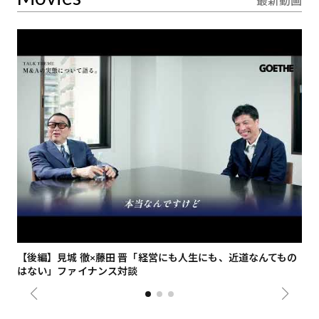
最新動画
【後編】見城 徹×藤田 晋「経営にも人生にも、近道なんてもの
【
はない」ファイナンス対談
総