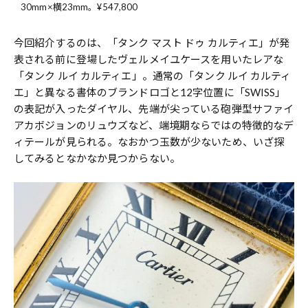
30mm×横23mm。¥547,800
今回紹介するのは、「タンク マスト ドゥ カルティエ」が発
表される前に登場したヴェルメイユケースを用いたレアな
「タンク ルイ カルティエ」。通常の「タンク ルイ カルティ
エ」と異なる書体のブランドロゴと12字位置に「SWISS」
の表記が入ったダイヤル、先端が尖っている砲弾型サファイ
アカボジョンのリュウズなど、端境期ならではの特徴的なデ
ィテールが見られる。なおかつ玉数が少ないため、いざ探
してみるとなかなか見つからない。