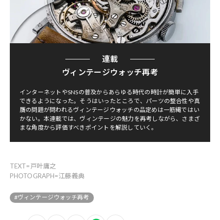
連載
ヴィンテージウォッチ再考
インターネットやSNSの普及からあらゆる時代の時計が簡単に入手
できるようになった。そうはいったところで、パーツの整合性や真
贋の問題が問われるヴィンテージウォッチの品定めは一筋縄ではい
かない。本連載では、ヴィンテージの魅力を再考しながら、さまざ
まな角度から評価すべきポイントを解説していく。
TEXT=戸叶庸之
PHOTOGRAPH=江藤義典
#ヴィンテージウォッチ再考