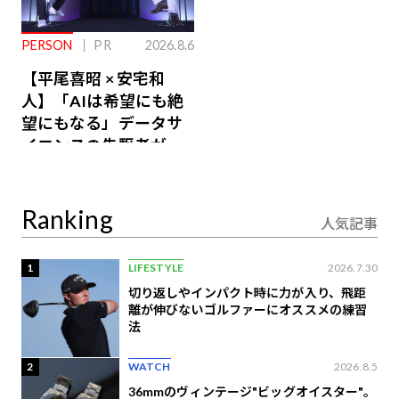
PERSON
PR
2026.8.6
【平尾喜昭 × 安宅和
人】「AIは希望にも絶
望にもなる」データサ
イエンスの先駆者が語
り合うAI時代の意思決
定
Ranking
人気記事
1
LIFESTYLE
2026.7.30
切り返しやインパクト時に力が入り、飛距
離が伸びないゴルファーにオススメの練習
法
2
WATCH
2026.8.5
36mmのヴィンテージ"ビッグオイスター"。