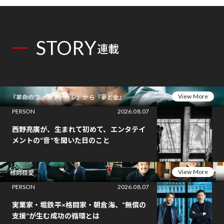
STORY
連載
View More
『革命のファンファーレ』から『夢と金』
PERSON
2026.08.07
西野亮廣が、生まれて初めて、エンタテイ
メントの“音”を聞いた日のこと
View More
相師相愛
PERSON
2026.08.07
実業家・堀鉄平×格闘家・朝倉海、“無償の
支援”が生む成功の循環とは