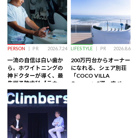
PERSON
PR
2026.7.24
LIFESTYLE
PR
2026.8.6
一流の自信は白い歯か
200万円台からオーナー
ら。ホワイトニングの
になれる、シェア別荘
神ドクターが導く、最
「COCO VILLA
先端予防歯科【ラウン
Owners」3選。すべて
ジ会員特典あり】
が絶景、収益も得られ
るその仕組みとは