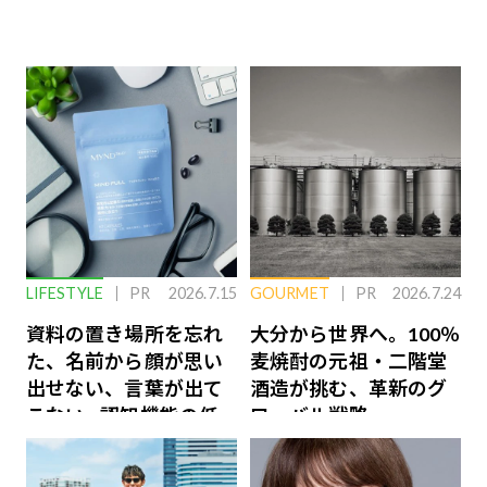
LIFESTYLE
PR
2026.7.15
GOURMET
PR
2026.7.24
資料の置き場所を忘れ
大分から世界へ。100％
た、名前から顔が思い
麦焼酎の元祖・二階堂
出せない、言葉が出て
酒造が挑む、革新のグ
こない…認知機能の低
ローバル戦略
下を救う、脳のインナ
ーケアとは