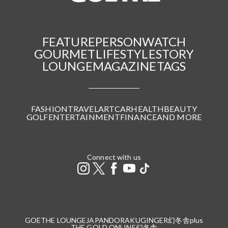
FEATURE
PERSON
WATCH
GOURMET
LIFESTYLE
STORY
LOUNGE
MAGAZINE
TAGS
FASHION
TRAVEL
ART
CAR
HEALTH
BEAUTY
GOLF
ENTERTAINMENT
FINANCE
AND MORE
Connect with us
GOETHE LOUNGE
JAPANDORAKU
GINGER
幻冬舎plus
THE GOLD ONLINE
幻冬舎