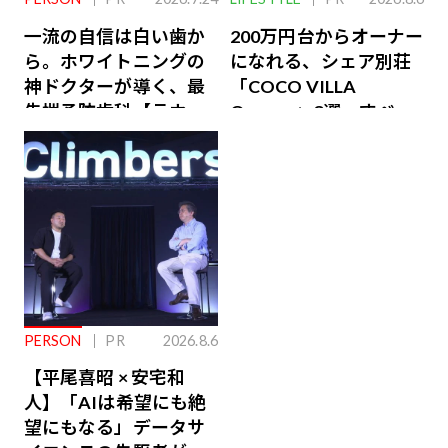
一流の自信は白い歯か
200万円台からオーナー
ら。ホワイトニングの
になれる、シェア別荘
神ドクターが導く、最
「COCO VILLA
先端予防歯科【ラウン
Owners」3選。すべて
ジ会員特典あり】
が絶景、収益も得られ
るその仕組みとは
PERSON
PR
2026.8.6
【平尾喜昭 × 安宅和
人】「AIは希望にも絶
望にもなる」データサ