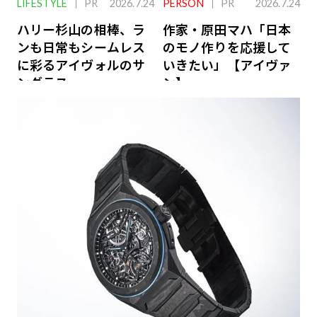
LIFESTYLE
PR
2026.7.24
PERSON
PR
2026.7.24
ハリー杉山の相棒、ラ
作家・原田マハ「日本
ンも日常もシームレス
のモノ作りを応援して
に彩るアイヴォルのサ
いきたい」【アイヴァ
ングラス
ン】