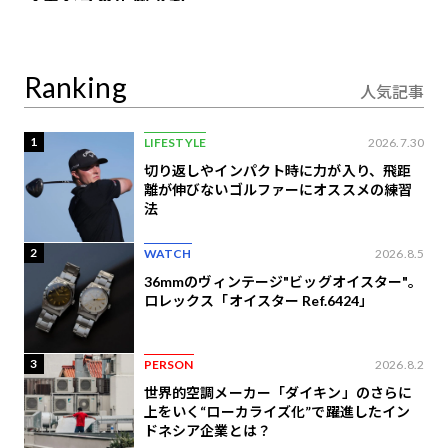
イエンスの先駆者が語
り合うAI時代の意思決
定
Ranking
人気記事
1
LIFESTYLE
2026.7.30
切り返しやインパクト時に力が入り、飛距
離が伸びないゴルファーにオススメの練習
法
2
WATCH
2026.8.5
36mmのヴィンテージ"ビッグオイスター"。
ロレックス「オイスター Ref.6424」
3
PERSON
2026.8.2
世界的空調メーカー「ダイキン」のさらに
上をいく“ローカライズ化”で躍進したイン
ドネシア企業とは？