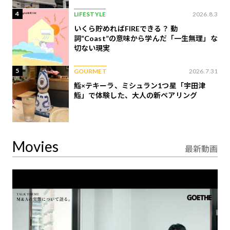
4
LIFESTYLE
2026.8.3
いくら貯めればFIREできる？ 動
詞“Coast”の意味から学んだ「一生無理」な
切ない現実
5
GOURMET
2026.7.31
鮨×テキーラ、ミシュラン1つ星「宇田津
鮨」で体験した、大人の新ペアリング
Movies
最新動画