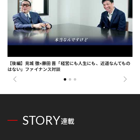
【後編】見城 徹×藤田 晋「経営にも人生にも、近道なんてもの
【
はない」ファイナンス対談
総
STORY
連載