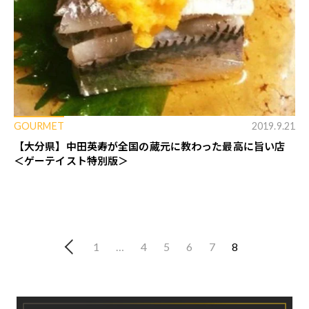
GOURMET
2019.9.21
【大分県】中田英寿が全国の蔵元に教わった最高に旨い店
＜ゲーテイスト特別版＞
1
…
4
5
6
7
8