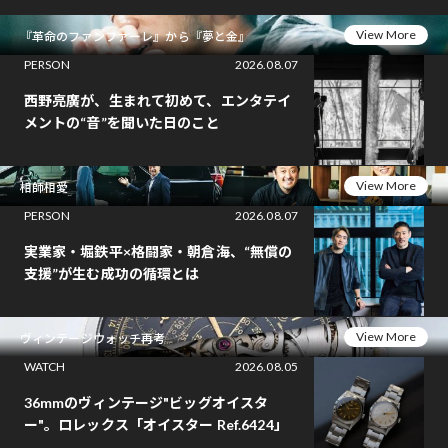
View More
『革命のファンファーレ』から『夢と金』
PERSON
2026.08.07
西野亮廣が、生まれて初めて、エンタテイ
メントの“音”を聞いた日のこと
View More
相師相愛
PERSON
2026.08.07
実業家・堀鉄平×格闘家・朝倉海、“無償の
支援”が生む成功の循環とは
View More
ヴィンテージウォッチ再考
WATCH
2026.08.05
36mmのヴィンテージ"ビッグオイスタ
ー"。ロレックス「オイスター Ref.6424」