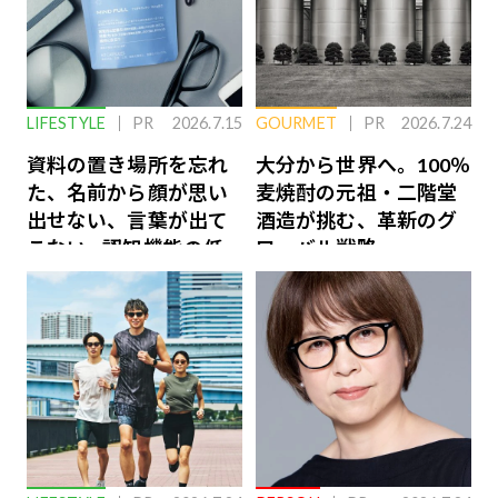
LIFESTYLE
PR
2026.7.15
GOURMET
PR
2026.7.24
資料の置き場所を忘れ
大分から世界へ。100％
た、名前から顔が思い
麦焼酎の元祖・二階堂
出せない、言葉が出て
酒造が挑む、革新のグ
こない…認知機能の低
ローバル戦略
下を救う、脳のインナ
ーケアとは