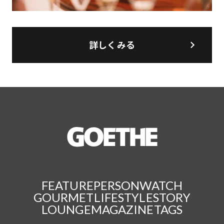
詳しくみる
FEATURE
PERSON
WATCH
GOURMET
LIFESTYLE
STORY
LOUNGE
MAGAZINE
TAGS