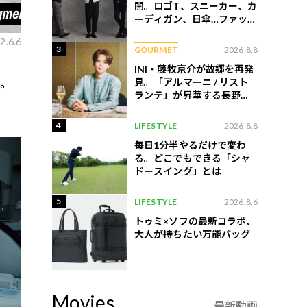
開。ロゴT、スニーカー、カ
ーディガン、日傘…ファッシ
ョンのこだわりを告白
2.6.6
3
GOURMET
2026.8.8
INI・藤牧京介が故郷を再発
見。「アルマーニ / リスト
ボ。
ランテ」が昇華する長野の
美食
4
LIFESTYLE
2026.8.8
毎日1分半やるだけで変わ
る。どこでもできる「シャ
ドースイング」とは
5
LIFESTYLE
2026.8.6
トゥミ×ソフの最新コラボ、
大人が持ちたい万能バッグ
Movies
最新動画