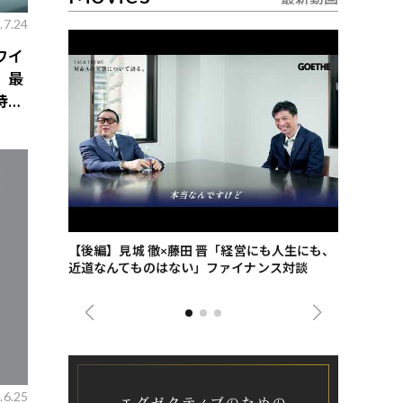
.7.24
ワイ
、最
特典
ごした、海最
【後編】見城 徹×藤田 晋「経営にも人生にも、
【ゲーテ9
近道なんてものはない」ファイナンス対談
ンタビュー
ジネス戦略
.6.25