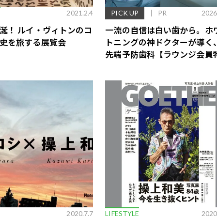
E
2021.2.4
PICK UP
PR
2026
涎！ ルイ・ヴィトンのコ
一流の自信は白い歯から。ホ
史を旅する展覧会
トニングの神ドクターが導く
先端予防歯科【ラウンジ会員
あり】
歌舞伎俳優・尾上右近が休息を過
前列ホテル「UMITO 熱海 別邸」
2020.7.7
LIFESTYLE
2020