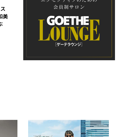
ィス
和美
ぶ