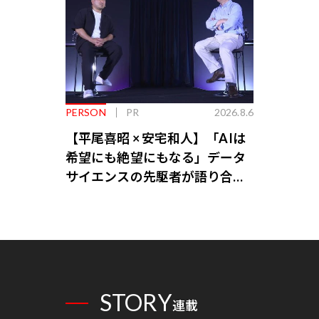
PERSON
PR
2026.8.6
【平尾喜昭 × 安宅和人】「AIは
希望にも絶望にもなる」データ
サイエンスの先駆者が語り合う
AI時代の意思決定
STORY
連載