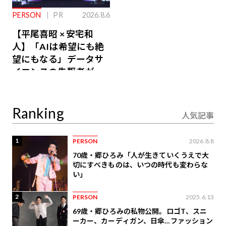
PERSON
PR
2026.8.6
【平尾喜昭 × 安宅和
人】「AIは希望にも絶
望にもなる」データサ
イエンスの先駆者が語
り合うAI時代の意思決
定
Ranking
人気記事
1
PERSON
2026.8.8
70歳・郷ひろみ「人が生きていくうえで大
切にすべきものは、いつの時代も変わらな
い」
2
PERSON
2025.6.13
69歳・郷ひろみの私物公開。ロゴT、スニ
ーカー、カーディガン、日傘…ファッション