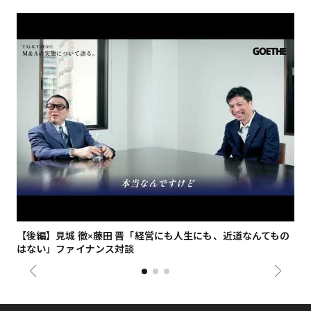
【後編】見城 徹×藤田 晋「経営にも人生にも、近道なんてもの
【
はない」ファイナンス対談
総