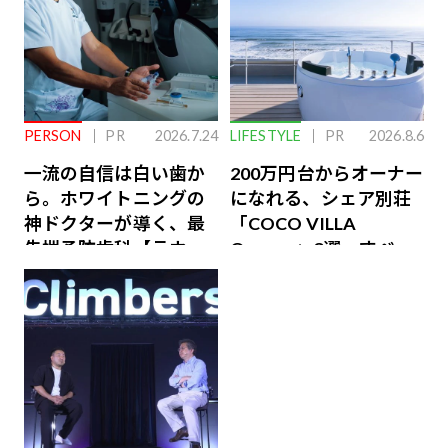
PERSON
PR
2026.7.24
LIFESTYLE
PR
2026.8.6
一流の自信は白い歯か
200万円台からオーナー
ら。ホワイトニングの
になれる、シェア別荘
神ドクターが導く、最
「COCO VILLA
先端予防歯科【ラウン
Owners」3選。すべて
ジ会員特典あり】
が絶景、収益も得られ
るその仕組みとは