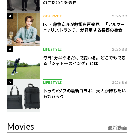
のこだわりを告白
3
GOURMET
2026.8.8
INI・藤牧京介が故郷を再発見。「アルマー
ニ / リストランテ」が昇華する長野の美食
4
LIFESTYLE
2026.8.8
毎日1分半やるだけで変わる。どこでもでき
る「シャドースイング」とは
5
LIFESTYLE
2026.8.6
トゥミ×ソフの最新コラボ、大人が持ちたい
万能バッグ
Movies
最新動画