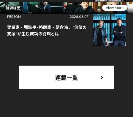
View More
相師相愛
PERSON
2026.08.07
実業家・堀鉄平×格闘家・朝倉海、“無償の
支援”が生む成功の循環とは
連載一覧