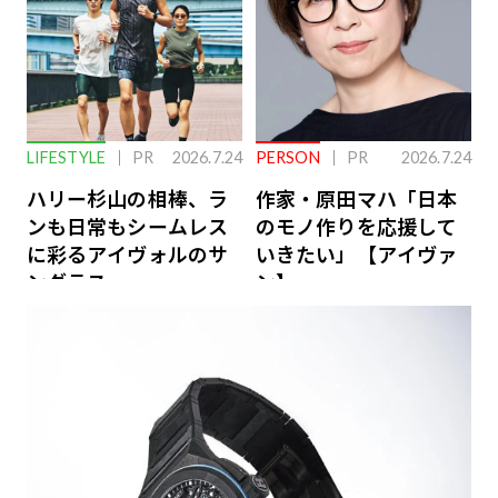
LIFESTYLE
PR
2026.7.24
PERSON
PR
2026.7.24
ハリー杉山の相棒、ラ
作家・原田マハ「日本
ンも日常もシームレス
のモノ作りを応援して
に彩るアイヴォルのサ
いきたい」【アイヴァ
ングラス
ン】