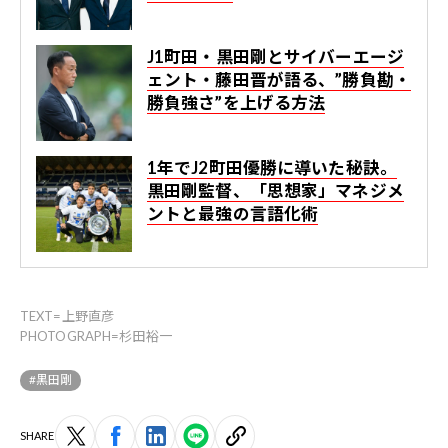
J1町田・黒田剛とサイバーエージ
ェント・藤田晋が語る、”勝負勘・
勝負強さ”を上げる方法
1年でJ2町田優勝に導いた秘訣。
黒田剛監督、「思想家」マネジメ
ントと最強の言語化術
TEXT=上野直彦
PHOTOGRAPH=杉田裕一
#黒田剛
SHARE