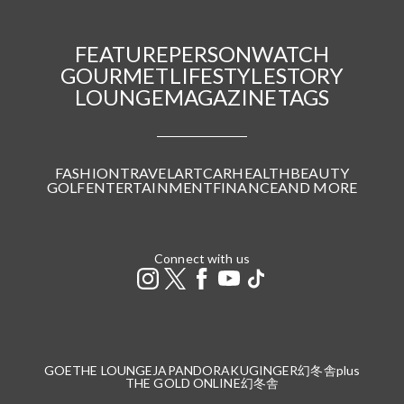
FEATURE
PERSON
WATCH
GOURMET
LIFESTYLE
STORY
LOUNGE
MAGAZINE
TAGS
FASHION
TRAVEL
ART
CAR
HEALTH
BEAUTY
GOLF
ENTERTAINMENT
FINANCE
AND MORE
Connect with us
GOETHE LOUNGE
JAPANDORAKU
GINGER
幻冬舎plus
THE GOLD ONLINE
幻冬舎