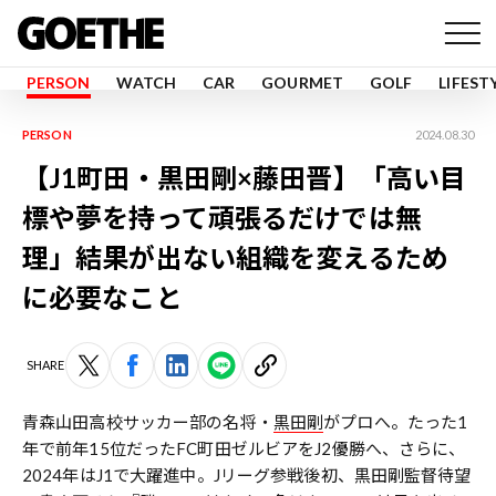
PERSON
WATCH
CAR
GOURMET
GOLF
LIFEST
PERSON
2024.08.30
【J1町田・黒田剛×藤田晋】「高い目
標や夢を持って頑張るだけでは無
理」結果が出ない組織を変えるため
に必要なこと
SHARE
青森山田高校サッカー部の名将・
黒田剛
がプロへ。たった1
年で前年15位だったFC町田ゼルビアをJ2優勝へ、さらに、
2024年はJ1で大躍進中。Jリーグ参戦後初、黒田剛監督待望