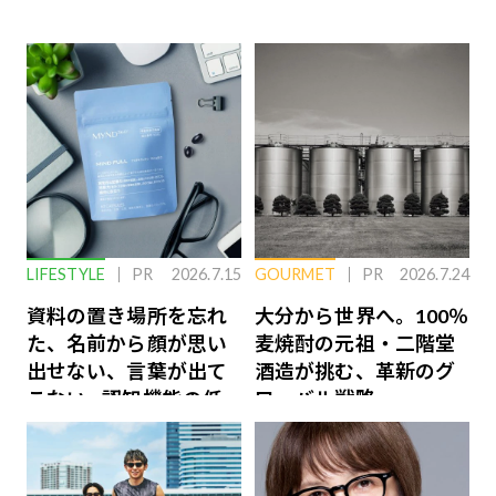
LIFESTYLE
PR
2026.7.15
GOURMET
PR
2026.7.24
資料の置き場所を忘れ
大分から世界へ。100％
た、名前から顔が思い
麦焼酎の元祖・二階堂
出せない、言葉が出て
酒造が挑む、革新のグ
こない…認知機能の低
ローバル戦略
下を救う、脳のインナ
ーケアとは