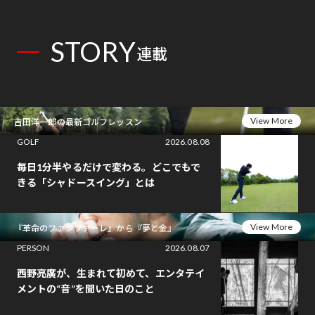
STORY
連載
View More
吉田洋一郎の最新ゴルフレッスン
GOLF
2026.08.08
毎日1分半やるだけで変わる。どこでもで
きる「シャドースイング」とは
View More
『革命のファンファーレ』から『夢と金』
PERSON
2026.08.07
西野亮廣が、生まれて初めて、エンタテイ
メントの“音”を聞いた日のこと