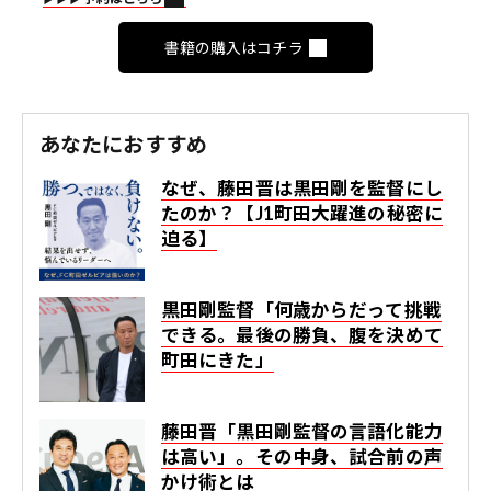
書籍の購入はコチラ
あなたにおすすめ
なぜ、藤田晋は黒田剛を監督にし
たのか？【J1町田大躍進の秘密に
迫る】
黒田剛監督「何歳からだって挑戦
できる。最後の勝負、腹を決めて
町田にきた」
藤田晋「黒田剛監督の言語化能力
は高い」。その中身、試合前の声
かけ術とは