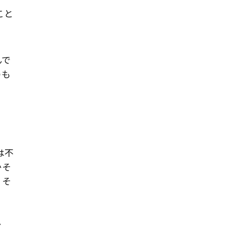
こと
んで
のも
は不
かそ
、そ