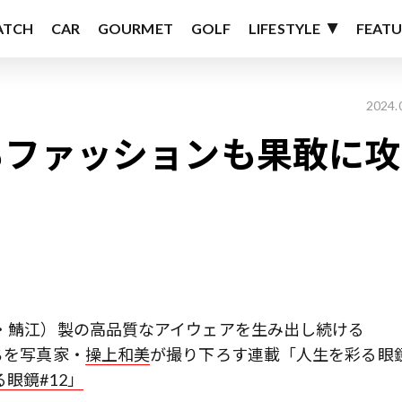
ATCH
CAR
GOURMET
GOLF
LIFESTYLE
FEATU
2024.
もファッションも果敢に攻
県・鯖江）製の高品質なアイウェアを生み出し続ける
ちを写真家・
操上和美
が撮り下ろす連載「人生を彩る眼
眼鏡#12」