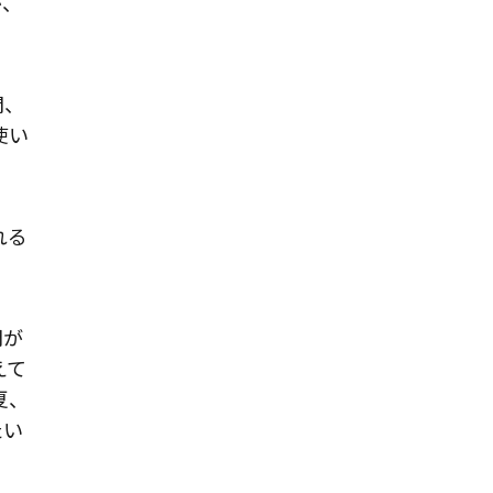
が、
間、
使い
れる
間が
えて
夏、
たい