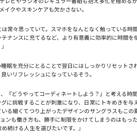
かテレビやラジオのレギュラー番組も抱え多忙を極める
ィメイクやスキンケアも欠かさない。
とは常々思っていて。スマホをなんとなく触っている時
ンテナンスに充てるなど、より有意義に効率的に時間を
！」
い睡眠を充分にとることで翌日にはしっかりリセットさ
、良いリフレッシュになっているそう。
え、『どうやってコーディネートしよう？』と考える時
ングに挑戦することが刺激になり、日常にトキめきを与
ている細くてつり上がったデザインのサングラスもこの
ションも働き方も、勝手に制限をかけてしまうのはもっ
攻め続ける人生を選びたいです。」