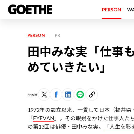
PERSON
W
PERSON
PR
田中みな実「仕事
めていきたい」
SHARE
1972年の設立以来、一貫して日本（福井
「
EYEVAN
」。その眼鏡をかけた仕事人た
の第13回は俳優・田中みな実。
「人生を彩る