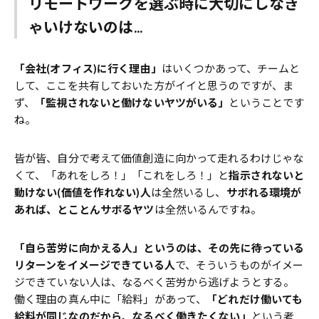
リモートワークを選ぶ時に大切にしなき
ゃいけないのは...
「会社
(
オフィス
)
に行く理由」
はいくつかあって、チームと
して、ここを共有しておいた方がイイと思うのですが、ま
ず、
「監視されないと働けないヤツがいる」
ということです
ね。
皆が皆、自分で考えて価値創造に向かって走れるわけじゃな
くて、「あれをしろ！」「これをしろ！」と
指示されないと
動けない
(
価値を作れない
)
人
は全然いるし、
サボれる環境が
あれば、とことんサボるヤツ
は全然いるんですね。
「自ら苦労に向かえる人」というのは、その先に待っている
リターンをイメージできている人
で、そういうものがイメー
ジできていない人は、なるべく苦労から逃げようとする。
働く理由の真ん中に「給料」があって、
「どれだけ働いても
給料が同じなのだから、なるべく働きたくない」
という考