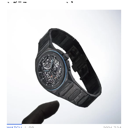
ングラス
ン】