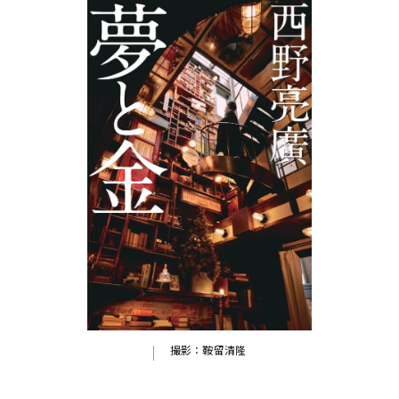
撮影：鞍留清隆