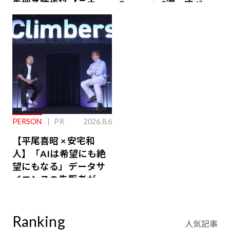
先端予防歯科【ラウン
Owners」3選。すべて
ジ会員特典あり】
が絶景、収益も得られ
るその仕組みとは
PERSON
PR
2026.8.6
【平尾喜昭 × 安宅和
人】「AIは希望にも絶
望にもなる」データサ
イエンスの先駆者が語
り合うAI時代の意思決
定
Ranking
人気記事