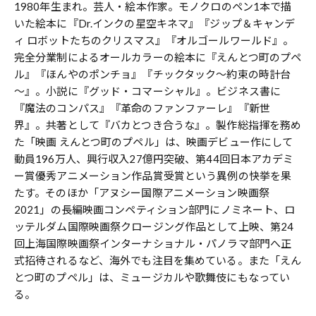
1980年生まれ。芸人・絵本作家。モノクロのペン1本で描
いた絵本に『Dr.インクの星空キネマ』『ジップ＆キャンデ
ィ ロボットたちのクリスマス』『オルゴールワールド』。
完全分業制によるオールカラーの絵本に『えんとつ町のプペ
ル』『ほんやのポンチョ』『チックタック～約束の時計台
～』。小説に『グッド・コマーシャル』。ビジネス書に
『魔法のコンパス』『革命のファンファーレ』『新世
界』。共著として『バカとつき合うな』。製作総指揮を務め
た「映画 えんとつ町のプペル」は、映画デビュー作にして
動員196万人、興行収入27億円突破、第44回日本アカデミ
ー賞優秀アニメーション作品賞受賞という異例の快挙を果
たす。そのほか「アヌシー国際アニメーション映画祭
2021」の長編映画コンペティション部門にノミネート、ロ
ッテルダム国際映画祭クロージング作品として上映、第24
回上海国際映画祭インターナショナル・パノラマ部門へ正
式招待されるなど、海外でも注目を集めている。また「えん
とつ町のプペル」は、ミュージカルや歌舞伎にもなってい
る。