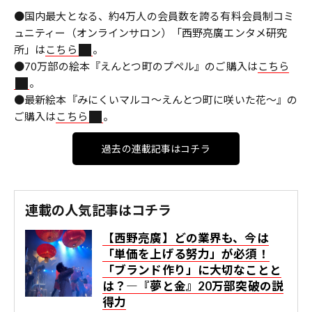
●国内最大となる、約4万人の会員数を誇る有料会員制コミ
ュニティー（オンラインサロン）「西野亮廣エンタメ研究
所」は
こちら
。
●70万部の絵本『えんとつ町のプペル』のご購入は
こちら
。
●最新絵本『みにくいマルコ～えんとつ町に咲いた花～』の
ご購入は
こちら
。
過去の連載記事はコチラ
連載の人気記事はコチラ
【西野亮廣】どの業界も、今は
「単価を上げる努力」が必須！
「ブランド作り」に大切なことと
は？―『夢と金』20万部突破の説
得力