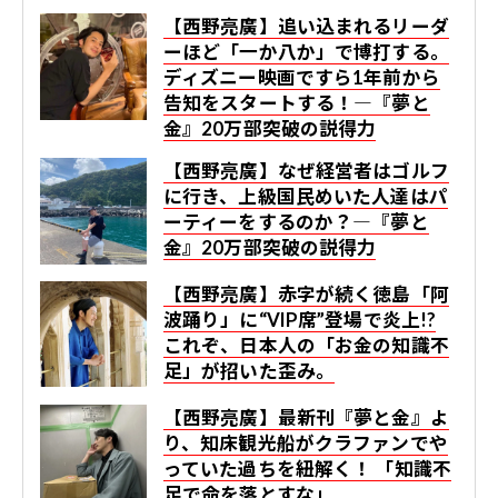
【西野亮廣】追い込まれるリーダ
ーほど「一か八か」で博打する。
ディズニー映画ですら1年前から
告知をスタートする！―『夢と
金』20万部突破の説得力
【西野亮廣】なぜ経営者はゴルフ
に行き、上級国民めいた人達はパ
ーティーをするのか？―『夢と
金』20万部突破の説得力
【西野亮廣】赤字が続く徳島「阿
波踊り」に“VIP席”登場で炎上!?
これぞ、日本人の「お金の知識不
足」が招いた歪み。
【西野亮廣】最新刊『夢と金』よ
り、知床観光船がクラファンでや
っていた過ちを紐解く！ 「知識不
足で命を落とすな」