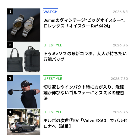
1
WATCH
2026.8.5
36mmのヴィンテージ"ビッグオイスター"。
ロレックス「オイスター Ref.6424」
2
LIFESTYLE
2026.8.6
トゥミ×ソフの最新コラボ、大人が持ちたい
万能バッグ
3
LIFESTYLE
2026.7.30
切り返しやインパクト時に力が入り、飛距
離が伸びないゴルファーにオススメの練習
法
4
LIFESTYLE
2026.8.6
ボルボの次世代EV「Volvo EX60」でバルセ
ロナへ【試乗】