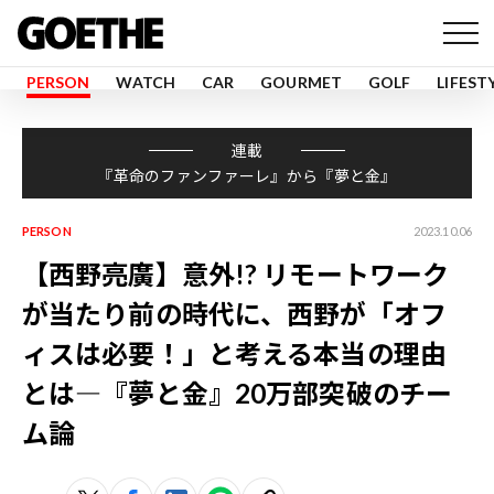
PERSON
WATCH
CAR
GOURMET
GOLF
LIFEST
連載
『革命のファンファーレ』から『夢と金』
PERSON
2023.10.06
【西野亮廣】意外!? リモートワーク
が当たり前の時代に、西野が「オフ
ィスは必要！」と考える本当の理由
とは―『夢と金』20万部突破のチー
ム論