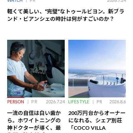
WATCH
PR
2026.7.24
軽くて美しい、“完璧”なトゥールビヨン。新ブラ
ンド・ビアンシェの時計は何がすごいのか？
PERSON
PR
2026.7.24
LIFESTYLE
PR
2026.8.6
一流の自信は白い歯か
200万円台からオーナー
ら。ホワイトニングの
になれる、シェア別荘
神ドクターが導く、最
「COCO VILLA