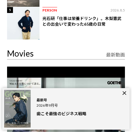
5
PERSON
2026.8.5
光石研「仕事は栄養ドリンク」。木梨憲武
との出会いで変わった65歳の日常
Movies
最新動画
最新号
2026年9月号
歯こそ最強のビジネス戦略