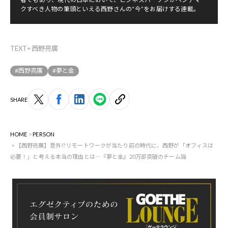
クすべき人物の筆頭といえる西野さんの“今”をお届けする連載。
TEXT=西野亮廣
#西野亮廣
#夢と金
SHARE
HOME
PERSON
【西野亮廣】意外!? リモートワークが当たり前の時代に、西野が「オフィスは
必要！」と考える本当の理由とは―『夢と金』20万部突破のチーム論