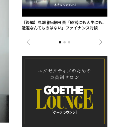
ごした、海最
【後編】見城 徹×藤田 晋「経営にも人生にも、
【ゲーテ9
近道なんてものはない」ファイナンス対談
ンタビュー
ジネス戦略