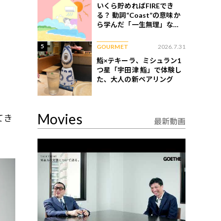
いくら貯めればFIREでき
る？ 動詞“Coast”の意味か
ら学んだ「一生無理」な切
ない現実
5
GOURMET
2026.7.31
鮨×テキーラ、ミシュラン1
つ星「宇田津 鮨」で体験し
た、大人の新ペアリング
Movies
てき
最新動画