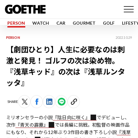
PERSON
WATCH
CAR
GOURMET
GOLF
LIFEST
PERSON
2022.10.29
【劇団ひとり】人生に必要なのは刺
激と発見！ ゴルフの次は染め物。
『浅草キッド』の次は『浅草ルンタ
ッタ』
SHARE
ミリオンセラーの小説
『陰日向に咲く』
でデビューし、
次作
『⻘天の霹靂』
では⻑編に挑戦。初監督の映画作品
にもなり、それから12年ぶり3作目の書き下ろし小説
『浅草