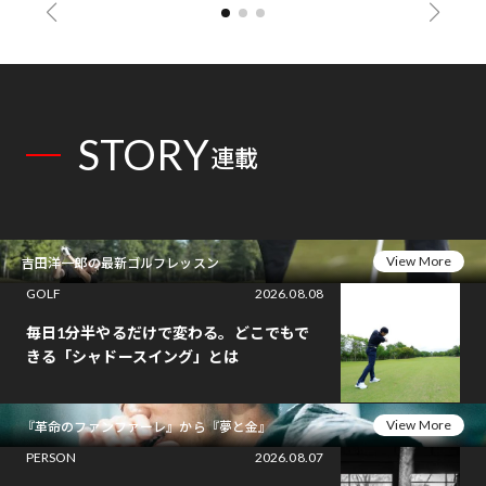
STORY
連載
View More
吉田洋一郎の最新ゴルフレッスン
GOLF
2026.08.08
毎日1分半やるだけで変わる。どこでもで
きる「シャドースイング」とは
View More
『革命のファンファーレ』から『夢と金』
PERSON
2026.08.07