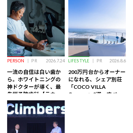
PERSON
PR
2026.7.24
LIFESTYLE
PR
2026.8.6
一流の自信は白い歯か
200万円台からオーナー
ら。ホワイトニングの
になれる、シェア別荘
神ドクターが導く、最
「COCO VILLA
先端予防歯科【ラウン
Owners」3選。すべて
ジ会員特典あり】
が絶景、収益も得られ
るその仕組みとは