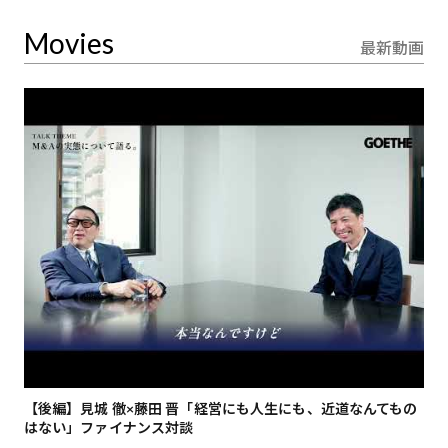
Movies
最新動画
【後編】見城 徹×藤田 晋「経営にも人生にも、近道なんてもの
【
はない」ファイナンス対談
総