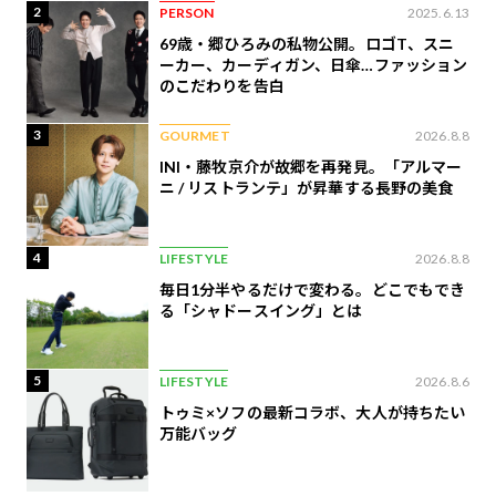
2
PERSON
2025.6.13
69歳・郷ひろみの私物公開。ロゴT、スニ
ーカー、カーディガン、日傘…ファッション
のこだわりを告白
3
GOURMET
2026.8.8
INI・藤牧京介が故郷を再発見。「アルマー
ニ / リストランテ」が昇華する長野の美食
4
LIFESTYLE
2026.8.8
毎日1分半やるだけで変わる。どこでもでき
る「シャドースイング」とは
5
LIFESTYLE
2026.8.6
トゥミ×ソフの最新コラボ、大人が持ちたい
万能バッグ