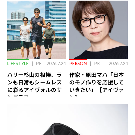
下を救う、脳のインナ
ーケアとは
LIFESTYLE
PR
2026.7.24
PERSON
PR
2026.7.24
ハリー杉山の相棒、ラ
作家・原田マハ「日本
ンも日常もシームレス
のモノ作りを応援して
に彩るアイヴォルのサ
いきたい」【アイヴァ
ングラス
ン】