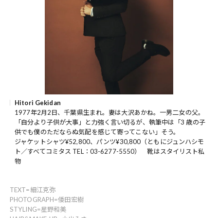
Hitori Gekidan
1977年2月2日、千葉県生まれ。妻は大沢あかね。一男二女の父。
「自分より子供が大事」と力強く言い切るが、執筆中は「3 歳の子
供でも僕のただならぬ気配を感じて寄ってこない」そう。
ジャケットシャツ¥52,800、パンツ¥30,800（ともにジュンハシモ
ト／すべてコミタス TEL：03-6277-5550） 靴はスタイリスト私
物
TEXT=細江克弥
PHOTOGRAPH=倭田宏樹
STYLING=星野和美