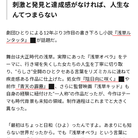
刺激と発見と達成感がなければ、人生な
んてつまらない
劇団ひとりによる12年ぶり3作目の書き下ろし小説
『浅草ル
ンタッタ』
が話題だ。
舞台は大正時代の浅草。実際にあった『浅草オペラ』をテ
ーマに、行き場を失くした女たちの人生を丁寧に切り取
り、“らしさ”全開のひとクセある言葉をリズミカルに連ねて
疾走感ある作品に仕上げた。処女作
『陰日向に咲く』
や
前作
『青天の霹靂』
、さらに監督映画『浅草キッド』も
自身の経験に紐付けた“一人称”の作品だったが、今作はテー
マも時代背景も未知の領域。制作過程はこれまでと大きく
異なった。
「最初はちょっと日和（ひよ）ったんですよ。あまりにも知
らない世界だったから。でも『浅草オペラ』という言葉に