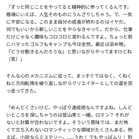
「ずっと同じことをやってると精神的に参ってくるんです。
極端にいえば、人生そのものにうんざりしちゃう。で、一気
に不安になる。このまま自分の成長が終わるのはイヤだ。
何でもいいから新しいことをやらなきゃって。だから、仕事
だけじゃなく趣味もコロコロと変わるんですよ。ちょっと前
にハマったゴルフもキャンプも今は全然。最近は染め物。
『どうせ飽きるんだろうな』と思いながらやってますけどね
（笑）」
そんな心のメカニズムに従って、まっすぐではなく、くねく
ねと方向転換を繰り返しながらクリエイターとしての道を突
っ走ってきた。
「めんどくさいけど、やっぱり達成感なんですよね。しんど
いところを探しちゃうのは登山家と一緒。ロマン？ それが
ないと計算が合わないですよ。そういう意味では、まだ怖
くて立ち入れないロマンティックな領域がたくさんある。例
えば、小説ならミステリー。……うわ！ でもやっぱムリ！ 刑