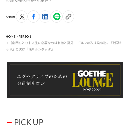
HAIR&MAKE-UP=小出みさ
SHARE
HOME
PERSON
【劇団ひとり】人生に必要なのは刺激と発見！ ゴルフの次は染め物。『浅草キ
ッド』の次は『浅草ルンタッタ』
PICK UP