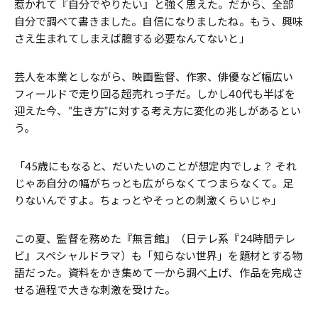
惹かれて『自分でやりたい』と強く思えた。だから、全部
自分で調べて書きました。自信になりましたね。もう、興味
さえ生まれてしまえば臆する必要なんてないと」
芸人を本業としながら、映画監督、作家、俳優など幅広い
フィールドで走り回る超売れっ子だ。しかし40代も半ばを
迎えた今、“生き方”に対する考え方に変化の兆しがあるとい
う。
「45歳にもなると、だいたいのことが想定内でしょ？ それ
じゃあ自分の幅がちっとも広がらなくてつまらなくて。足
りないんですよ。ちょっとやそっとの刺激くらいじゃ」
この夏、監督を務めた『無言館』（日テレ系『24時間テレ
ビ』スペシャルドラマ）も「知らない世界」を題材とする物
語だった。資料をかき集めて一から調べ上げ、作品を完成さ
せる過程で大きな刺激を受けた。