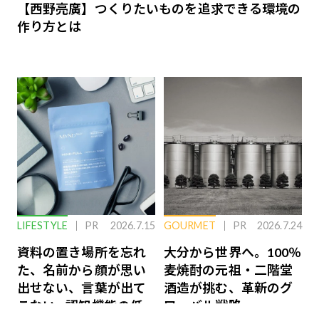
【西野亮廣】つくりたいものを追求できる環境の
作り方とは
LIFESTYLE
PR
2026.7.15
GOURMET
PR
2026.7.24
資料の置き場所を忘れ
大分から世界へ。100％
た、名前から顔が思い
麦焼酎の元祖・二階堂
出せない、言葉が出て
酒造が挑む、革新のグ
こない…認知機能の低
ローバル戦略