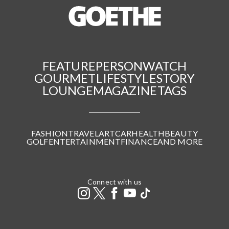
FEATURE
PERSON
WATCH
GOURMET
LIFESTYLE
STORY
LOUNGE
MAGAZINE
TAGS
FASHION
TRAVEL
ART
CAR
HEALTH
BEAUTY
GOLF
ENTERTAINMENT
FINANCE
AND MORE
Connect with us