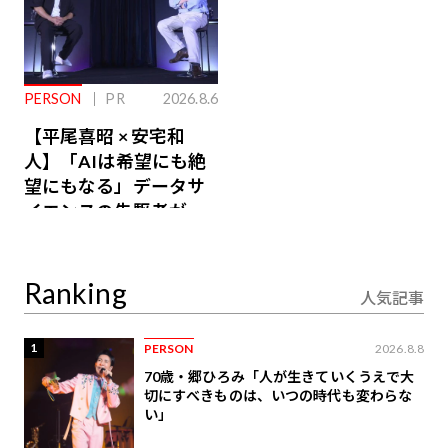
PERSON
PR
2026.8.6
【平尾喜昭 × 安宅和
人】「AIは希望にも絶
望にもなる」データサ
イエンスの先駆者が語
り合うAI時代の意思決
定
Ranking
人気記事
1
PERSON
2026.8.8
70歳・郷ひろみ「人が生きていくうえで大
切にすべきものは、いつの時代も変わらな
い」