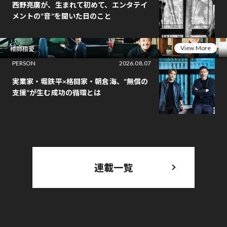
西野亮廣が、生まれて初めて、エンタテイ
メントの“音”を聞いた日のこと
View More
相師相愛
PERSON
2026.08.07
実業家・堀鉄平×格闘家・朝倉海、“無償の
支援”が生む成功の循環とは
連載一覧