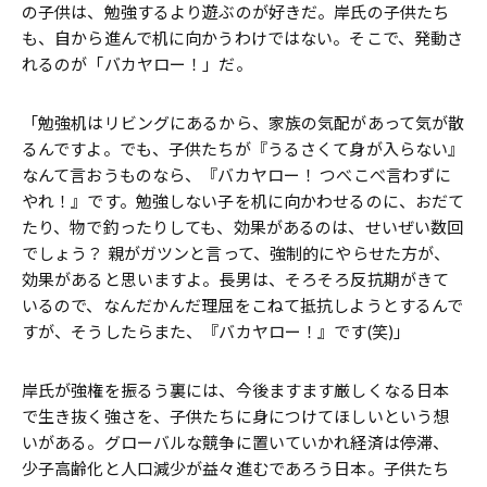
の子供は、勉強するより遊ぶのが好きだ。岸氏の子供たち
も、自から進んで机に向かうわけではない。そこで、発動さ
れるのが「バカヤロー！」だ。
「勉強机はリビングにあるから、家族の気配があって気が散
るんですよ。でも、子供たちが『うるさくて身が入らない』
なんて言おうものなら、『バカヤロー！ つべこべ言わずに
やれ！』です。勉強しない子を机に向かわせるのに、おだて
たり、物で釣ったりしても、効果があるのは、せいぜい数回
でしょう？ 親がガツンと言って、強制的にやらせた方が、
効果があると思いますよ。長男は、そろそろ反抗期がきて
いるので、なんだかんだ理屈をこねて抵抗しようとするんで
すが、そうしたらまた、『バカヤロー！』です(笑)」
岸氏が強権を振るう裏には、今後ますます厳しくなる日本
で生き抜く強さを、子供たちに身につけてほしいという想
いがある。グローバルな競争に置いていかれ経済は停滞、
少子高齢化と人口減少が益々進むであろう日本。子供たち