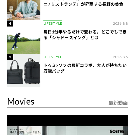
ニ / リストランテ」が昇華する長野の美食
4
LIFESTYLE
2026.8.8
毎日1分半やるだけで変わる。どこでもでき
る「シャドースイング」とは
5
LIFESTYLE
2026.8.6
トゥミ×ソフの最新コラボ、大人が持ちたい
万能バッグ
Movies
最新動画