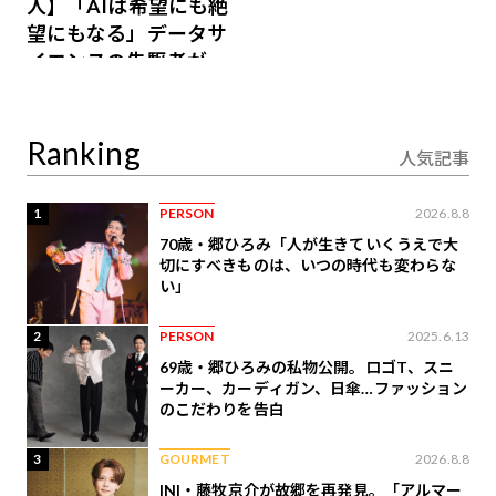
人】「AIは希望にも絶
望にもなる」データサ
イエンスの先駆者が語
り合うAI時代の意思決
定
Ranking
人気記事
1
PERSON
2026.8.8
70歳・郷ひろみ「人が生きていくうえで大
切にすべきものは、いつの時代も変わらな
い」
2
PERSON
2025.6.13
69歳・郷ひろみの私物公開。ロゴT、スニ
ーカー、カーディガン、日傘…ファッション
のこだわりを告白
3
GOURMET
2026.8.8
INI・藤牧京介が故郷を再発見。「アルマー