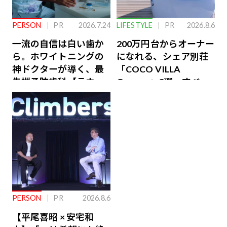
PERSON
PR
2026.7.24
LIFESTYLE
PR
2026.8.6
一流の自信は白い歯か
200万円台からオーナー
ら。ホワイトニングの
になれる、シェア別荘
神ドクターが導く、最
「COCO VILLA
先端予防歯科【ラウン
Owners」3選。すべて
ジ会員特典あり】
が絶景、収益も得られ
るその仕組みとは
PERSON
PR
2026.8.6
【平尾喜昭 × 安宅和