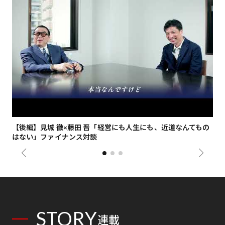
【後編】見城 徹×藤田 晋「経営にも人生にも、近道なんてもの
【
はない」ファイナンス対談
総
STORY
連載