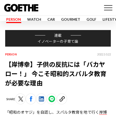
PERSON
WATCH
CAR
GOURMET
GOLF
LIFEST
連載
イノベーターの子育て論
PERSON
2022.10.22
【岸博幸】子供の反抗には「バカヤ
ロー！」 今こそ昭和的スパルタ教育
が必要な理由
SHARE
「昭和のオヤジ」を自認し、スパルタ教育を地で行く
岸博