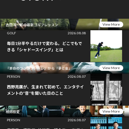
View More
吉田洋一郎の最新ゴルフレッスン
GOLF
2026.08.08
毎日1分半やるだけで変わる。どこでもで
きる「シャドースイング」とは
View More
『革命のファンファーレ』から『夢と金』
PERSON
2026.08.07
西野亮廣が、生まれて初めて、エンタテイ
メントの“音”を聞いた日のこと
View More
相師相愛
PERSON
2026.08.07