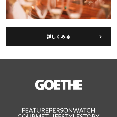
詳しくみる
FEATURE
PERSON
WATCH
GOURMET
LIFESTYLE
STORY