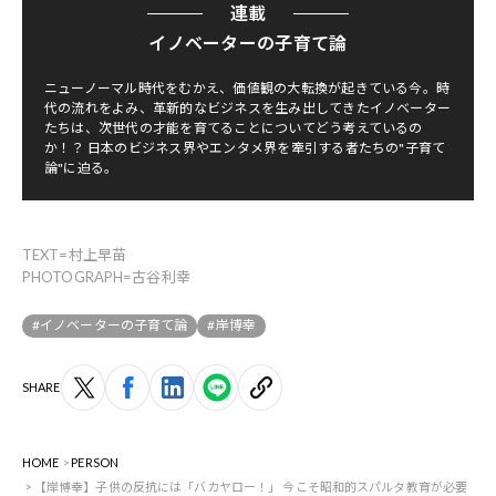
連載
イノベーターの子育て論
ニューノーマル時代をむかえ、価値観の大転換が起きている今。時
代の流れをよみ、革新的なビジネスを生み出してきたイノベーター
たちは、次世代の才能を育てることについてどう考えているの
か！？ 日本のビジネス界やエンタメ界を牽引する者たちの"子育て
論"に迫る。
TEXT=村上早苗
PHOTOGRAPH=古谷利幸
#イノベーターの子育て論
#岸博幸
SHARE
HOME
PERSON
【岸博幸】子供の反抗には「バカヤロー！」 今こそ昭和的スパルタ教育が必要