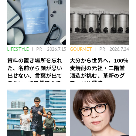
LIFESTYLE
PR
2026.7.15
GOURMET
PR
2026.7.24
資料の置き場所を忘れ
大分から世界へ。100％
た、名前から顔が思い
麦焼酎の元祖・二階堂
出せない、言葉が出て
酒造が挑む、革新のグ
こない…認知機能の低
ローバル戦略
下を救う、脳のインナ
ーケアとは