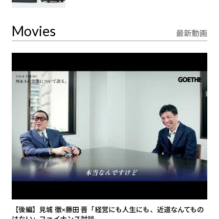
Movies
最新動画
【後編】見城 徹×藤田 晋「経営にも人生にも、近道なんてもの
【
はない」ファイナンス対談
総