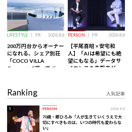
LIFESTYLE
PR
2026.8.6
PERSON
PR
2026.8.6
200万円台からオーナー
【平尾喜昭 × 安宅和
になれる、シェア別荘
人】「AIは希望にも絶
「COCO VILLA
望にもなる」データサ
Owners」3選。すべて
イエンスの先駆者が語
が絶景、収益も得られ
り合うAI時代の意思決
るその仕組みとは
定
Ranking
人気記事
1
PERSON
2026.8.8
70歳・郷ひろみ「人が生きていくうえで大
切にすべきものは、いつの時代も変わらな
い」