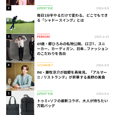
2
LIFESTYLE
2026.8.8
毎日1分半やるだけで変わる。どこでもでき
る「シャドースイング」とは
3
PERSON
2025.6.13
69歳・郷ひろみの私物公開。ロゴT、スニ
ーカー、カーディガン、日傘…ファッション
のこだわりを告白
4
GOURMET
2026.8.8
INI・藤牧京介が故郷を再発見。「アルマー
ニ / リストランテ」が昇華する長野の美食
5
LIFESTYLE
2026.8.6
トゥミ×ソフの最新コラボ、大人が持ちたい
万能バッグ