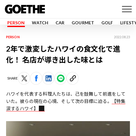
PERSON
WATCH
CAR
GOURMET
GOLF
LIFEST
PERSON
2022.08.23
2年で激変したハワイの食文化で進
化！ 名店が導き出した味とは
SHARE
ハワイを代表する料理人たちは、己を鼓舞して前進をして
いた。彼らの現在の心境、そして次の目標に迫る。
【特集
涙するハワイ】