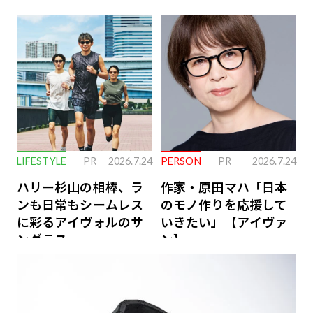
こない…認知機能の低
ローバル戦略
下を救う、脳のインナ
ーケアとは
LIFESTYLE
PR
2026.7.24
PERSON
PR
2026.7.24
ハリー杉山の相棒、ラ
作家・原田マハ「日本
ンも日常もシームレス
のモノ作りを応援して
に彩るアイヴォルのサ
いきたい」【アイヴァ
ングラス
ン】