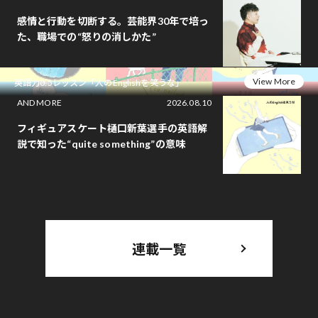
感情と行動を切断する。芸能界30年で培っ
た、職場での“怒りの消しかた”
View More
英語力0.5レッスン「人のEnglishを笑うな」
AND MORE
2026.08.10
フィギュアスケート樋口新葉選手の英語解
説で知った“quite something”の意味
連載一覧