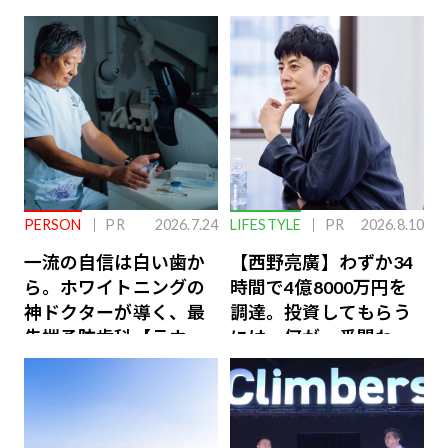
PERSON
PR
2026.7.24
LIFESTYLE
PR
2026.8.10
一流の自信は白い歯か
【西野亮廣】わずか34
ら。ホワイトニングの
時間で4億8000万円を
神ドクターが導く、最
調達。投資してもらう
先端予防歯科【ラウン
には、何が一番問われ
ジ会員特典あり】
るのか