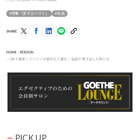
#特集「涙するハワイ」
#名店
SHARE
HOME
PERSON
2年で激変したハワイの食文化で進化！ 名店が導き出した味とは
PICK UP