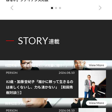
STORY
連載
View More
和田秀樹の「医者ではなく、大先輩に聞け！」
PERSON
2026.08.10
82歳・加藤登紀子「誰かに頼って生きるの
は楽しくないし、力も湧かない」【和田秀
樹対談①】
View More
桝本壮志コラム
PERSON
2026.08.10