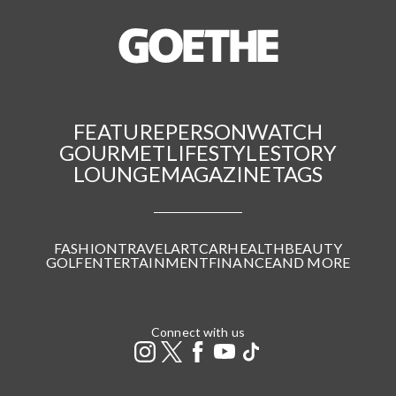
FEATURE
PERSON
WATCH
GOURMET
LIFESTYLE
STORY
LOUNGE
MAGAZINE
TAGS
FASHION
TRAVEL
ART
CAR
HEALTH
BEAUTY
GOLF
ENTERTAINMENT
FINANCE
AND MORE
Connect with us