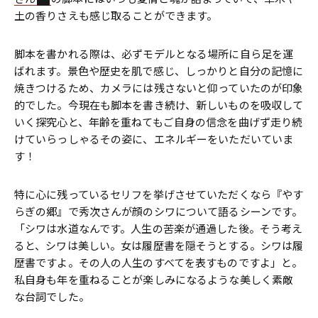
土の香りさえも感じ取ることができます。
脚本を書かれる際は、必ずモデルとなる場所に自ら足を運
ばれます。景色や歴史を肌で感じ、しっかりと自分の記憶に
焼きつけるため、カメラには残さないと仰っていたのが印象
的でした。今現在も脚本を書き続け、新しいものを吸収して
いく探究心と、年齢を重ねてもご自身の信念を曲げず走り続
けていらっしゃるその姿に、エネルギーをいただいていま
す！
特に心に残っているセリフを挙げさせていただくなら『やす
らぎの郷』で秀次さんが顔のシワについて語るシーンです。
「シワは水道なんです。人生の苦楽が通過した後。そう考え
ると、シワは美しい。女は履歴書を隠そうとする。シワは履
歴書ですよ。その人の人生のすべてを表すものですよ」と。
私自身も年を重ねることが楽しみになるような美しく素敵
な台詞でした。