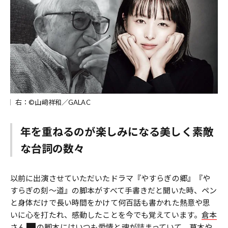
右：©山﨑祥和／GALAC
年を重ねるのが楽しみになる美しく素敵
な台詞の数々
以前に出演させていただいたドラマ『やすらぎの郷』『や
すらぎの刻〜道』の脚本がすべて手書きだと聞いた時、ペン
と身体だけで長い時間をかけて何百話も書かれた熱意や思
いに心を打たれ、感動したことを今でも覚えています。
倉本
さん
の脚本にはいつも愛情と魂が詰まっていて、草木や