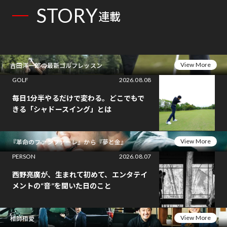
STORY
連載
View More
吉田洋一郎の最新ゴルフレッスン
GOLF
2026.08.08
毎日1分半やるだけで変わる。どこでもで
きる「シャドースイング」とは
View More
『革命のファンファーレ』から『夢と金』
PERSON
2026.08.07
西野亮廣が、生まれて初めて、エンタテイ
メントの“音”を聞いた日のこと
View More
相師相愛