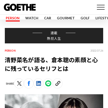
PERSON
WATCH
CAR
GOURMET
GOLF
LIFEST
連載
熱狂人生
PERSON
2022.07.26
清野菜名が語る、倉本聰の素顔と心
に残っているセリフとは
SHARE