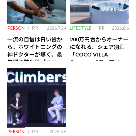
PERSON
PR
2026.7.24
LIFESTYLE
PR
2026.8.6
一流の自信は白い歯か
200万円台からオーナー
ら。ホワイトニングの
になれる、シェア別荘
神ドクターが導く、最
「COCO VILLA
先端予防歯科【ラウン
Owners」3選。すべて
ジ会員特典あり】
が絶景、収益も得られ
るその仕組みとは
PERSON
PR
2026.8.6