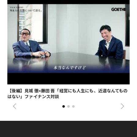
【後編】見城 徹×藤田 晋「経営にも人生にも、近道なんてもの
【
はない」ファイナンス対談
総