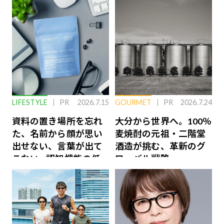
LIFESTYLE
PR
2026.7.15
GOURMET
PR
2026.7.24
資料の置き場所を忘れ
大分から世界へ。100％
た、名前から顔が思い
麦焼酎の元祖・二階堂
出せない、言葉が出て
酒造が挑む、革新のグ
こない…認知機能の低
ローバル戦略
下を救う、脳のインナ
ーケアとは