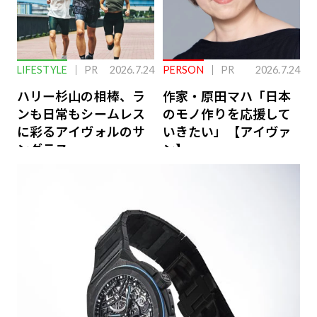
LIFESTYLE
PR
2026.7.24
PERSON
PR
2026.7.24
ハリー杉山の相棒、ラ
作家・原田マハ「日本
ンも日常もシームレス
のモノ作りを応援して
に彩るアイヴォルのサ
いきたい」【アイヴァ
ングラス
ン】