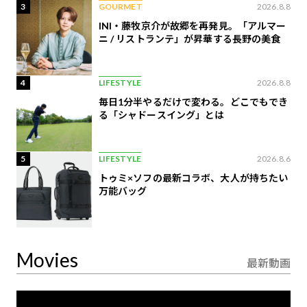
3
GOURMET
2026.8.8
INI・藤牧京介が故郷を再発見。「アルマー
ニ / リストランテ」が昇華する長野の美食
4
LIFESTYLE
2026.8.8
毎日1分半やるだけで変わる。どこでもでき
る「シャドースイング」とは
5
LIFESTYLE
2026.8.6
トゥミ×ソフの最新コラボ、大人が持ちたい
万能バッグ
Movies
最新動画