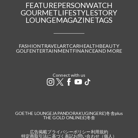
FEATURE
PERSON
WATCH
GOURMET
LIFESTYLE
STORY
LOUNGE
MAGAZINE
TAGS
FASHION
TRAVEL
ART
CAR
HEALTH
BEAUTY
GOLF
ENTERTAINMENT
FINANCE
AND MORE
Connect with us
GOETHE LOUNGE
JAPANDORAKU
GINGER
幻冬舎plus
THE GOLD ONLINE
幻冬舎
広告掲載
プライバシーポリシー
利用規約
特定商取引法に基づく表記
お問い合わせ（個人）