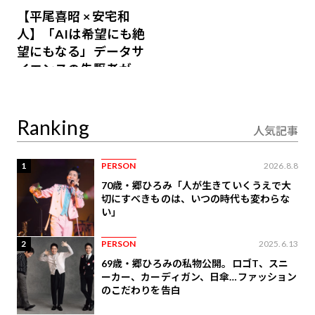
【平尾喜昭 × 安宅和
人】「AIは希望にも絶
望にもなる」データサ
イエンスの先駆者が語
り合うAI時代の意思決
定
Ranking
人気記事
1
PERSON
2026.8.8
70歳・郷ひろみ「人が生きていくうえで大
切にすべきものは、いつの時代も変わらな
い」
2
PERSON
2025.6.13
69歳・郷ひろみの私物公開。ロゴT、スニ
ーカー、カーディガン、日傘…ファッション
のこだわりを告白