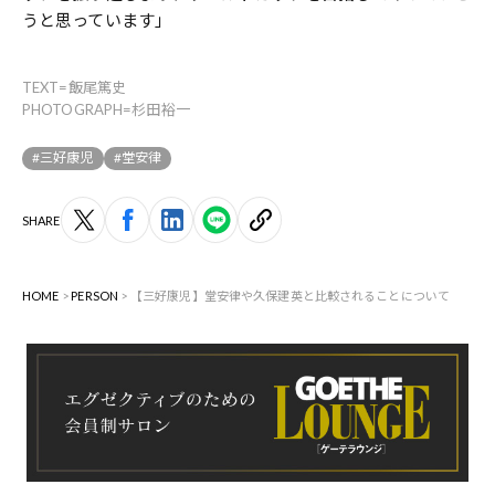
うと思っています」
TEXT=飯尾篤史
PHOTOGRAPH=杉田裕一
#三好康児
#堂安律
SHARE
HOME
PERSON
【三好康児】堂安律や久保建英と比較されることについて