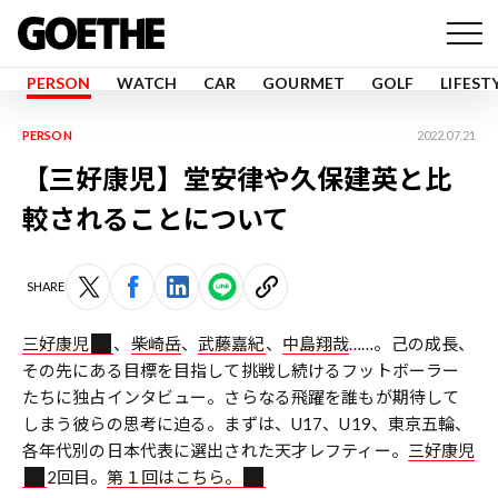
PERSON
WATCH
CAR
GOURMET
GOLF
LIFEST
PERSON
2022.07.21
【三好康児】堂安律や久保建英と比
較されることについて
SHARE
三好康児
、
柴崎岳
、
武藤嘉紀
、
中島翔哉
……。己の成長、
その先にある目標を目指して挑戦し続けるフットボーラー
たちに独占インタビュー。さらなる飛躍を誰もが期待して
しまう彼らの思考に迫る。まずは、U17、U19、東京五輪、
各年代別の日本代表に選出された天才レフティー。
三好康児
2回目。
第１回はこちら。