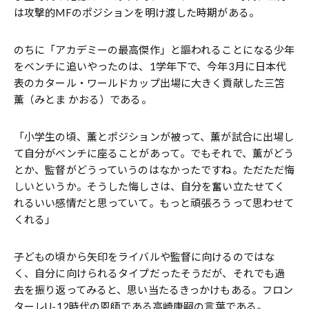
は攻撃的MFのポジションを明け渡した時期がある。
のちに「アカデミーの最高傑作」と謳われることになる少年
をベンチに追いやったのは、1学年下で、今年3月に日本代
表のカタール・ワールドカップ出場に大きく貢献した三笘
薫（みとま かおる）である。
「小学生の頃、薫とポジションが被って、薫が試合に出場し
て自分がベンチに座ることがあって。でもそれで、薫がどう
とか、監督がどうっていうのはなかったですね。ただただ悔
しいというか。そうした悔しさは、自分を奮い立たせてく
れるいい感情だと思っていて。もっと頑張ろうって思わせて
くれる」
子どもの頃から矢印をライバルや監督に向けるのではな
く、自分に向けられるタイプだったそうだが、それでも過
去を振り返ってみると、思い当たるきっかけもある。フロン
ターレU-12時代の恩師である高崎康嗣の言葉である。