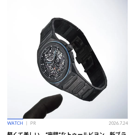
WATCH
PR
2026.7.24
軽くて美しい、“完璧”なトゥールビヨン。新ブラ