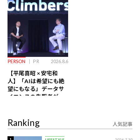
るその仕組みとは
PERSON
PR
2026.8.6
【平尾喜昭 × 安宅和
人】「AIは希望にも絶
望にもなる」データサ
イエンスの先駆者が語
り合うAI時代の意思決
定
Ranking
人気記事
1
LIFESTYLE
2026.7.30