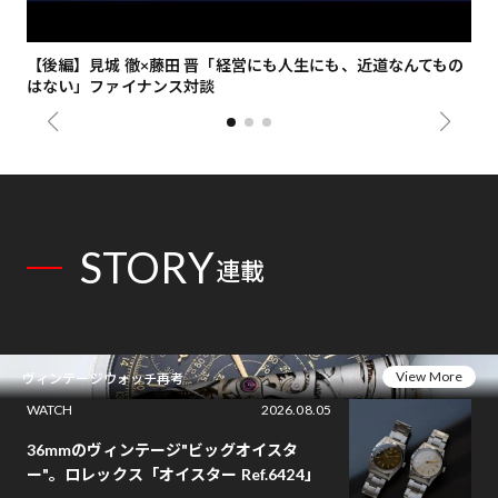
【後編】見城 徹×藤田 晋「経営にも人生にも、近道なんてもの
【
はない」ファイナンス対談
総
STORY
連載
View More
ヴィンテージウォッチ再考
WATCH
2026.08.05
36mmのヴィンテージ"ビッグオイスタ
ー"。ロレックス「オイスター Ref.6424」