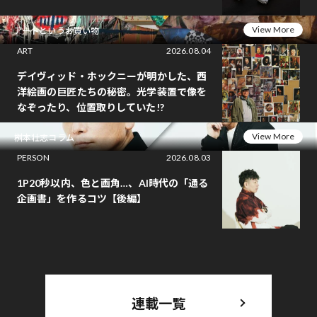
View More
アートというお買い物
ART
2026.08.04
デイヴィッド・ホックニーが明かした、西
洋絵画の巨匠たちの秘密。光学装置で像を
なぞったり、位置取りしていた!?
View More
桝本壮志コラム
PERSON
2026.08.03
1P20秒以内、色と画角…、AI時代の「通る
企画書」を作るコツ【後編】
連載一覧