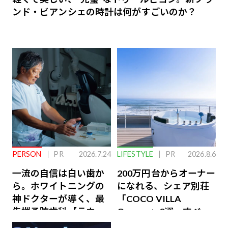
ンド・ビアンシェの時計は何がすごいのか？
PERSON
PR
2026.7.24
LIFESTYLE
PR
2026.8.6
一流の自信は白い歯か
200万円台からオーナー
ら。ホワイトニングの
になれる、シェア別荘
神ドクターが導く、最
「COCO VILLA
先端予防歯科【ラウン
Owners」3選。すべて
ジ会員特典あり】
が絶景、収益も得られ