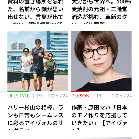
資料の置き場所を忘れ
大分から世界へ。100％
た、名前から顔が思い
麦焼酎の元祖・二階堂
出せない、言葉が出て
酒造が挑む、革新のグ
こない…認知機能の低
ローバル戦略
下を救う、脳のインナ
ーケアとは
LIFESTYLE
PR
2026.7.24
PERSON
PR
2026.7.24
ハリー杉山の相棒、ラ
作家・原田マハ「日本
ンも日常もシームレス
のモノ作りを応援して
に彩るアイヴォルのサ
いきたい」【アイヴァ
ングラス
ン】