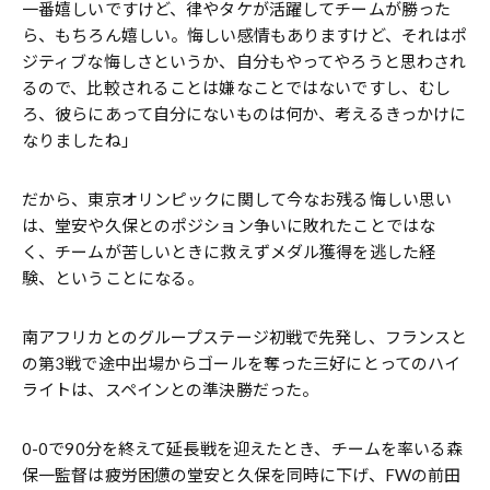
一番嬉しいですけど、律やタケが活躍してチームが勝った
ら、もちろん嬉しい。悔しい感情もありますけど、それはポ
ジティブな悔しさというか、自分もやってやろうと思わされ
るので、比較されることは嫌なことではないですし、むし
ろ、彼らにあって自分にないものは何か、考えるきっかけに
なりましたね」
だから、東京オリンピックに関して今なお残る悔しい思い
は、堂安や久保とのポジション争いに敗れたことではな
く、チームが苦しいときに救えずメダル獲得を逃した経
験、ということになる。
南アフリカとのグループステージ初戦で先発し、フランスと
の第3戦で途中出場からゴールを奪った三好にとってのハイ
ライトは、スペインとの準決勝だった。
0-0で90分を終えて延長戦を迎えたとき、チームを率いる森
保一監督は疲労困憊の堂安と久保を同時に下げ、FWの前田