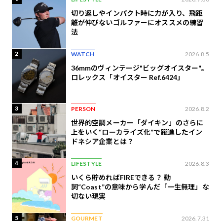
切り返しやインパクト時に力が入り、飛距
離が伸びないゴルファーにオススメの練習
法
2
WATCH
2026.8.5
36mmのヴィンテージ"ビッグオイスター"。
ロレックス「オイスター Ref.6424」
3
PERSON
2026.8.2
世界的空調メーカー「ダイキン」のさらに
上をいく“ローカライズ化”で躍進したイン
ドネシア企業とは？
4
LIFESTYLE
2026.8.3
いくら貯めればFIREできる？ 動
詞“Coast”の意味から学んだ「一生無理」な
切ない現実
5
GOURMET
2026.7.31