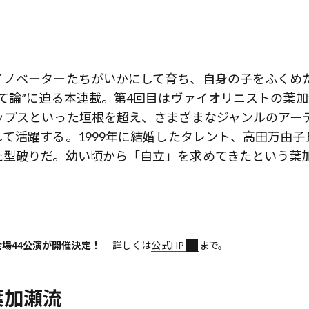
イノベーターたちがいかにして育ち、自身の子をふくめ
て論”に迫る本連載。第4回目はヴァイオリニストの
葉加
ップスといった垣根を超え、さまざまなジャンルのアー
て活躍する。1999年に結婚したタレント、高田万由子
た型破りだ。幼い頃から「自立」を求めてきたという葉
会場44公演が開催決定！
詳しくは
公式HP
まで。
葉加瀬流