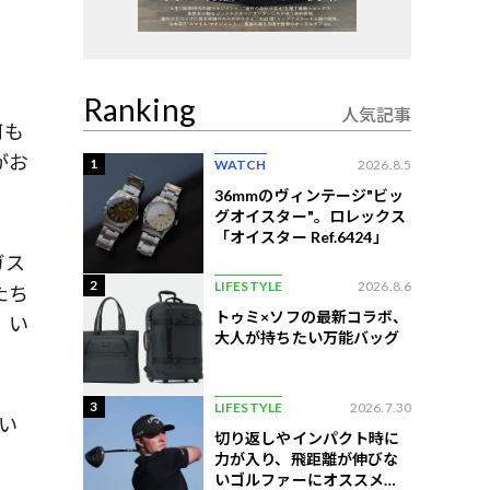
Ranking
人気記事
何も
がお
1
WATCH
2026.8.5
36mmのヴィンテージ"ビッ
グオイスター"。ロレックス
「オイスター Ref.6424」
ガス
2
LIFESTYLE
2026.8.6
たち
トゥミ×ソフの最新コラボ、
、い
大人が持ちたい万能バッグ
3
LIFESTYLE
2026.7.30
い
切り返しやインパクト時に
力が入り、飛距離が伸びな
いゴルファーにオススメの