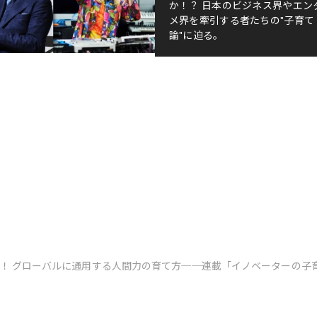
か！？ 日本のビジネス界やエン
メ界を牽引する者たちの"子育て
論"に迫る。
！ グローバルに通用する人間力の育て方──連載「イノベーターの子