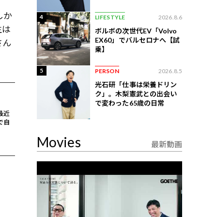
練習法
しか
4
LIFESTYLE
2026.8.6
生は
ボルボの次世代EV「Volvo
EX60」でバルセロナへ【試
さん
乗】
5
PERSON
2026.8.5
光石研「仕事は栄養ドリン
ク」。木梨憲武との出会い
で変わった65歳の日常
最近
で自
Movies
最新動画