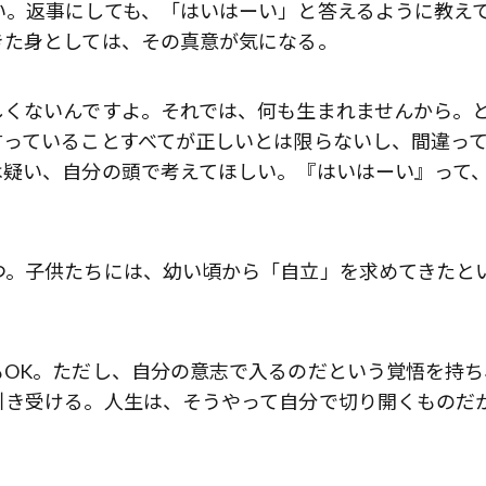
い。返事にしても、「はいはーい」と答えるように教え
きた身としては、その真意が気になる。
しくないんですよ。それでは、何も生まれませんから。
言っていることすべてが正しいとは限らないし、間違っ
歌舞伎俳優・尾上右近が休息を過
前列ホテル「UMITO 熱海 別邸」
は疑い、自分の頭で考えてほしい。『はいはーい』って
つ。子供たちには、幼い頃から「自立」を求めてきたと
もOK。ただし、自分の意志で入るのだという覚悟を持ち
引き受ける。人生は、そうやって自分で切り開くものだ