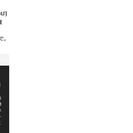
4月
催
で。
論
価
時
ネ
ー
こ