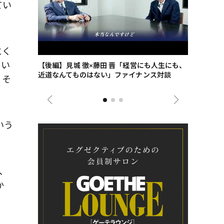
てい
とく
てい
ごした、海最
【後編】見城 徹×藤田 晋「経営にも人生にも、
【ゲーテ9
近道なんてものはない」ファイナンス対談
ンタビュー
、そ
ジネス戦略
いう
、
か