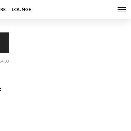
RE
LOUNGE
04.03
育