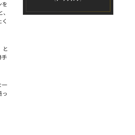
ンを
と、
たく
、と
勝手
な一
語っ