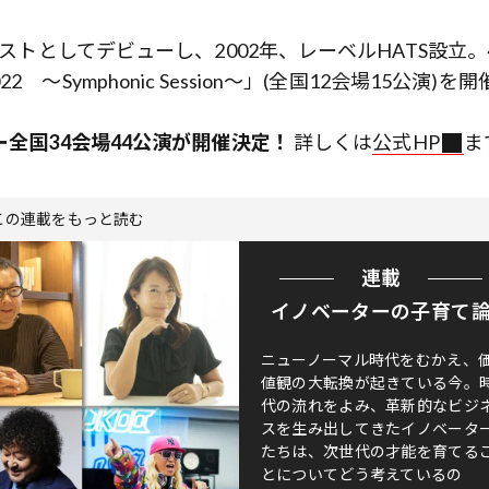
ニストとしてデビューし、2002年、レーベルHATS設立。
Symphonic Session～」(全国12会場15公演)を開
ー全国34会場44公演が開催決定！
詳しくは
公式HP
ま
この連載をもっと読む
連載
イノベーターの子育て
ニューノーマル時代をむかえ、
値観の大転換が起きている今。
代の流れをよみ、革新的なビジ
スを生み出してきたイノベータ
たちは、次世代の才能を育てる
とについてどう考えているの