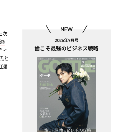
NEW
た次
2026年9月号
瀬
歯こそ最強のビジネス戦略
ティ
氏と
加瀬