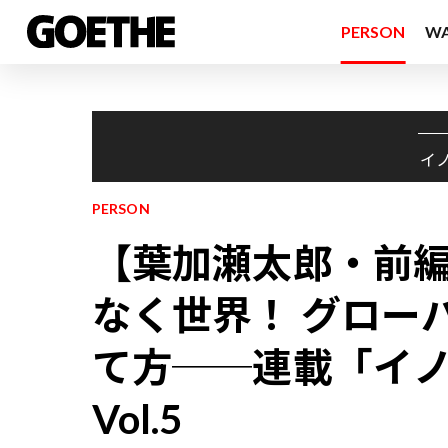
PERSON
W
イ
PERSON
【葉加瀬太郎・前
なく世界！ グロー
て方──連載「イ
Vol.5