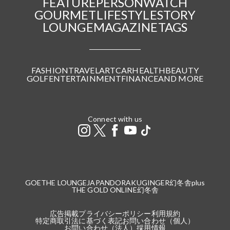
FEATURE
PERSON
WATCH
GOURMET
LIFESTYLE
STORY
LOUNGE
MAGAZINE
TAGS
FASHION
TRAVEL
ART
CAR
HEALTH
BEAUTY
GOLF
ENTERTAINMENT
FINANCE
AND MORE
Connect with us
GOETHE LOUNGE
JAPANDORAKU
GINGER
幻冬舎plus
THE GOLD ONLINE
幻冬舎
広告掲載
プライバシーポリシー
利用規約
特定商取引法に基づく表記
お問い合わせ（個人）
お問い合わせ（法人）
採用情報