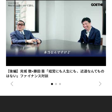
【後編】見城 徹×藤田 晋「経営にも人生にも、近道なんてもの
【
はない」ファイナンス対談
総