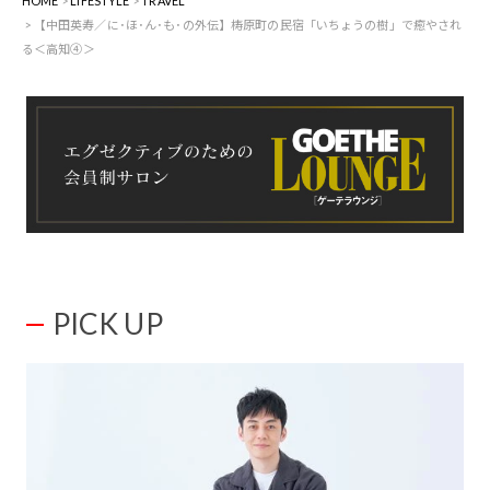
HOME
LIFESTYLE
TRAVEL
【中田英寿／に･ほ･ん･も･の外伝】梼原町の民宿「いちょうの樹」で癒やされ
る＜高知④＞
PICK UP