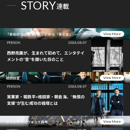
STORY
連載
View More
『革命のファンファーレ』から『夢と金』
PERSON
2026.08.07
西野亮廣が、生まれて初めて、エンタテイ
メントの“音”を聞いた日のこと
View More
相師相愛
PERSON
2026.08.07
実業家・堀鉄平×格闘家・朝倉海、“無償の
支援”が生む成功の循環とは
View More
ヴィンテージウォッチ再考