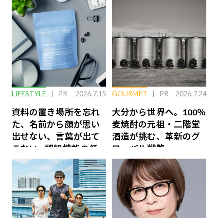
LIFESTYLE
PR
2026.7.15
GOURMET
PR
2026.7.24
資料の置き場所を忘れ
大分から世界へ。100％
た、名前から顔が思い
麦焼酎の元祖・二階堂
出せない、言葉が出て
酒造が挑む、革新のグ
こない…認知機能の低
ローバル戦略
下を救う、脳のインナ
ーケアとは