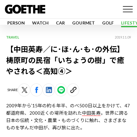
PERSON
WATCH
CAR
GOURMET
GOLF
LIFEST
TRAVEL
2019.11.09
【中田英寿／に･ほ･ん･も･の外伝】
梼原町の民宿「いちょうの樹」で癒
やされる＜高知④＞
SHARE
2009年から’15年の約６年半、のべ500日以上をかけて、47
都道府県、2000近くの場所を訪れた
中田英寿
。世界に誇る
日本の伝統・文化・農業・ものづくりに触れ、さまざまな
ものを学んだ中田が、再び旅に出た。