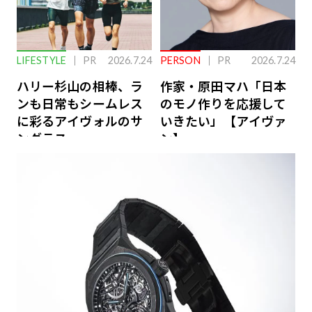
LIFESTYLE
PR
2026.7.24
PERSON
PR
2026.7.24
ハリー杉山の相棒、ラ
作家・原田マハ「日本
ンも日常もシームレス
のモノ作りを応援して
に彩るアイヴォルのサ
いきたい」【アイヴァ
ングラス
ン】