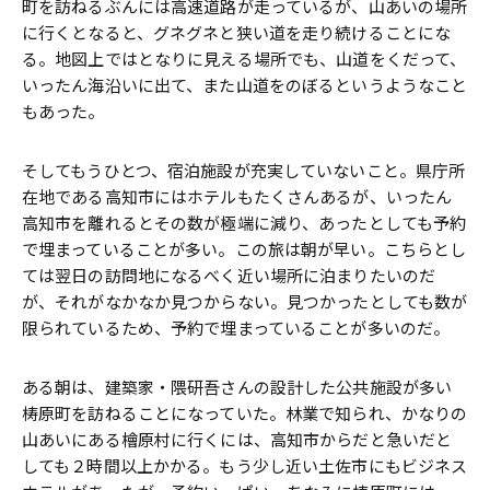
町を訪ねるぶんには高速道路が走っているが、山あいの場所
に行くとなると、グネグネと狭い道を走り続けることにな
る。地図上ではとなりに見える場所でも、山道をくだって、
いったん海沿いに出て、また山道をのぼるというようなこと
もあった。
そしてもうひとつ、宿泊施設が充実していないこと。県庁所
在地である高知市にはホテルもたくさんあるが、いったん
高知市を離れるとその数が極端に減り、あったとしても予約
で埋まっていることが多い。この旅は朝が早い。こちらとし
ては翌日の訪問地になるべく近い場所に泊まりたいのだ
が、それがなかなか見つからない。見つかったとしても数が
限られているため、予約で埋まっていることが多いのだ。
ある朝は、建築家・隈研吾さんの設計した公共施設が多い
梼原町を訪ねることになっていた。林業で知られ、かなりの
山あいにある檜原村に行くには、高知市からだと急いだと
しても２時間以上かかる。もう少し近い土佐市にもビジネス