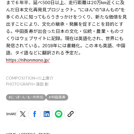
まで６年半、延べ500日以上、走行距離は20万km近くに及
んだ日本文化再発見プロジェクト。"にほん"の"ほんもの"を
多くの人に知ってもらうきっかけをつくり、新たな価値を見
出すことにより、文化の継承・発展を促すことを目的とす
る。中田英寿が出会った日本の文化・伝統・農業・ものづ
くりはウェブサイトに記録。現在は英語化され、世界にも
発信されている。2018年には書籍化。この本も英語、中国
語、タイ語などに翻訳される予定だ。
https://nihonmono.jp/
COMPOSITION=川上康介
PHOTOGRAPH=淺田 創
#に･ほ･ん･も･の外伝
#中田英寿
SHARE