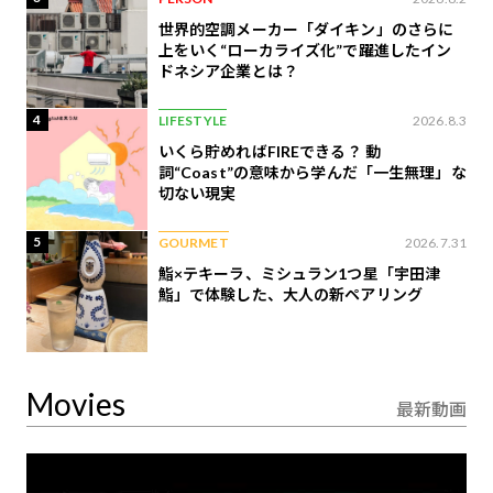
世界的空調メーカー「ダイキン」のさらに
上をいく“ローカライズ化”で躍進したイン
ドネシア企業とは？
4
LIFESTYLE
2026.8.3
いくら貯めればFIREできる？ 動
詞“Coast”の意味から学んだ「一生無理」な
切ない現実
5
GOURMET
2026.7.31
鮨×テキーラ、ミシュラン1つ星「宇田津
鮨」で体験した、大人の新ペアリング
Movies
最新動画