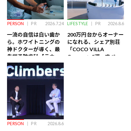
PERSON
PR
2026.7.24
LIFESTYLE
PR
2026.8.6
一流の自信は白い歯か
200万円台からオーナー
ら。ホワイトニングの
になれる、シェア別荘
神ドクターが導く、最
「COCO VILLA
先端予防歯科【ラウン
Owners」3選。すべて
ジ会員特典あり】
が絶景、収益も得られ
るその仕組みとは
PERSON
PR
2026.8.6