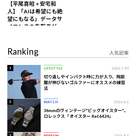
【平尾喜昭 × 安宅和
人】「AIは希望にも絶
望にもなる」データサ
イエンスの先駆者が語
り合うAI時代の意思決
定
Ranking
人気記事
1
LIFESTYLE
2026.7.30
切り返しやインパクト時に力が入り、飛距
離が伸びないゴルファーにオススメの練習
法
2
WATCH
2026.8.5
36mmのヴィンテージ"ビッグオイスター"。
ロレックス「オイスター Ref.6424」
3
PERSON
2026.8.2