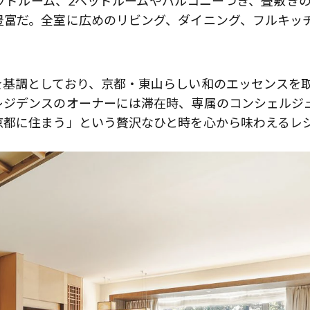
ベッドルーム、2ベッドルームやバルコニーつき、畳敷き
豊富だ。全室に広めのリビング、ダイニング、フルキッ
を基調としており、京都・東山らしい和のエッセンスを
レジデンスのオーナーには滞在時、専属のコンシェルジ
京都に住まう」という贅沢なひと時を心から味わえるレ
歌舞伎俳優・尾上右近が休息を過
前列ホテル「UMITO 熱海 別邸」