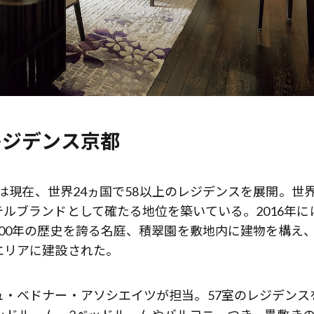
レジデンス京都
ツは現在、世界24ヵ国で58以上のレジデンスを展開。世
ルブランドとして確たる地位を築いている。2016年に
00年の歴史を誇る名庭、積翠園を敷地内に建物を構え
エリアに建設された。
・ベドナー・アソシエイツが担当。57室のレジデンス