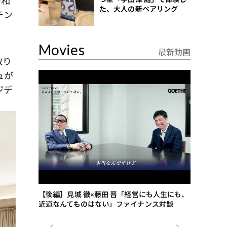
の和
た、大人の新ペアリング
チン
Movies
最新動画
取り
ュが
ジデ
ごした、海最
【後編】見城 徹×藤田 晋「経営にも人生にも、
【ゲーテ9
近道なんてものはない」ファイナンス対談
ンタビュー
ジネス戦略