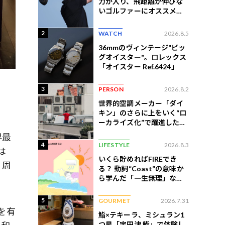
力が入り、飛距離が伸びな
いゴルファーにオススメの
練習法
2
WATCH
2026.8.5
36mmのヴィンテージ"ビッ
グオイスター"。ロレックス
「オイスター Ref.6424」
3
PERSON
2026.8.2
世界的空調メーカー「ダイ
キン」のさらに上をいく“ロ
ーカライズ化”で躍進したイ
ンドネシア企業とは？
界最
4
LIFESTYLE
2026.8.3
は
いくら貯めればFIREでき
、周
る？ 動詞“Coast”の意味か
ら学んだ「一生無理」な切
ない現実
5
GOURMET
2026.7.31
を有
鮨×テキーラ、ミシュラン1
つ星「宇田津 鮨」で体験し