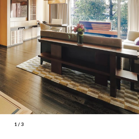
1
/
3