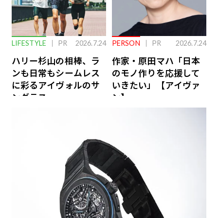
LIFESTYLE
PR
2026.7.24
PERSON
PR
2026.7.24
ハリー杉山の相棒、ラ
作家・原田マハ「日本
ンも日常もシームレス
のモノ作りを応援して
に彩るアイヴォルのサ
いきたい」【アイヴァ
ングラス
ン】