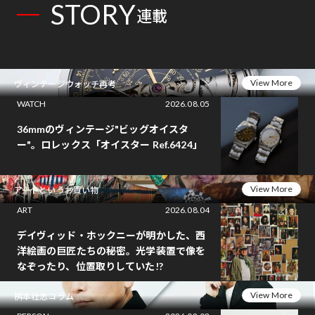
STORY
連載
View More
ヴィンテージウォッチ再考
WATCH
2026.08.05
36mmのヴィンテージ"ビッグオイスタ
ー"。ロレックス「オイスター Ref.6424」
View More
アートというお買い物
ART
2026.08.04
デイヴィッド・ホックニーが明かした、西
洋絵画の巨匠たちの秘密。光学装置で像を
なぞったり、位置取りしていた!?
View More
桝本壮志コラム