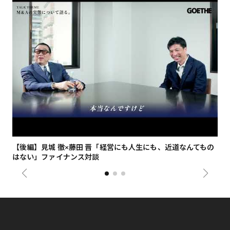
【後編】見城 徹×藤田 晋「経営にも人生にも、近道なんてもの
【
はない」ファイナンス対談
総