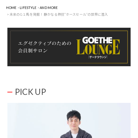
HOME
LIFESTYLE
AND MORE
未来のG１馬を発掘！ 静かなる熱狂“ホースセール”の世界に潜入
PICK UP