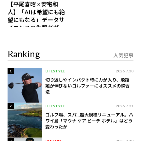
【平尾喜昭 × 安宅和
人】「AIは希望にも絶
望にもなる」データサ
イエンスの先駆者が語
り合うAI時代の意思決
定
Ranking
人気記事
1
LIFESTYLE
2026.7.30
切り返しやインパクト時に力が入り、飛距
離が伸びないゴルファーにオススメの練習
法
2
LIFESTYLE
2026.7.31
ゴルフ場、スパ…超大規模リニューアル。ハ
ワイ島「マウナ ケア ビーチ ホテル」はどう
変わったか
3
PERSON
2023.4.19