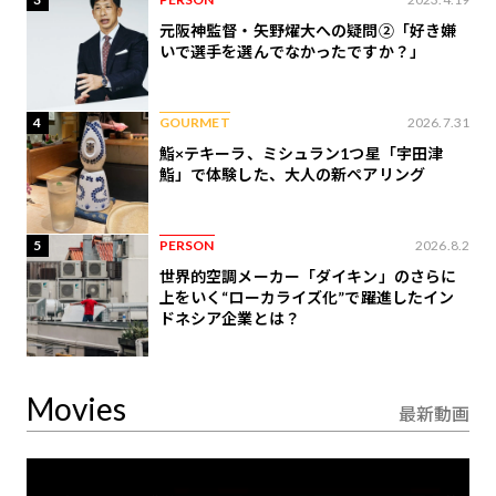
元阪神監督・矢野燿大への疑問②「好き嫌
いで選手を選んでなかったですか？」
4
GOURMET
2026.7.31
鮨×テキーラ、ミシュラン1つ星「宇田津
鮨」で体験した、大人の新ペアリング
5
PERSON
2026.8.2
世界的空調メーカー「ダイキン」のさらに
上をいく“ローカライズ化”で躍進したイン
ドネシア企業とは？
Movies
最新動画