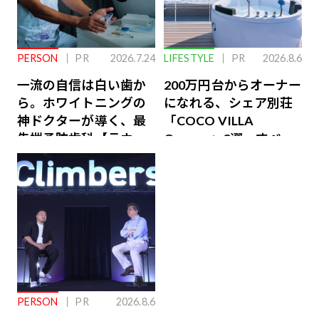
PERSON
PR
2026.7.24
LIFESTYLE
PR
2026.8.6
一流の自信は白い歯か
200万円台からオーナー
ら。ホワイトニングの
になれる、シェア別荘
神ドクターが導く、最
「COCO VILLA
先端予防歯科【ラウン
Owners」3選。すべて
ジ会員特典あり】
が絶景、収益も得られ
るその仕組みとは
PERSON
PR
2026.8.6