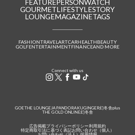
FEATURE
PERSON
WATCH
GOURMET
LIFESTYLE
STORY
LOUNGE
MAGAZINE
TAGS
FASHION
TRAVEL
ART
CAR
HEALTH
BEAUTY
GOLF
ENTERTAINMENT
FINANCE
AND MORE
Connect with us
GOETHE LOUNGE
JAPANDORAKU
GINGER
幻冬舎plus
THE GOLD ONLINE
幻冬舎
広告掲載
プライバシーポリシー
利用規約
特定商取引法に基づく表記
お問い合わせ（個人）
お問い合わせ（法人）
採用情報