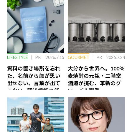
LIFESTYLE
PR
2026.7.15
GOURMET
PR
2026.7.24
資料の置き場所を忘れ
大分から世界へ。100％
た、名前から顔が思い
麦焼酎の元祖・二階堂
出せない、言葉が出て
酒造が挑む、革新のグ
こない…認知機能の低
ローバル戦略
下を救う、脳のインナ
ーケアとは