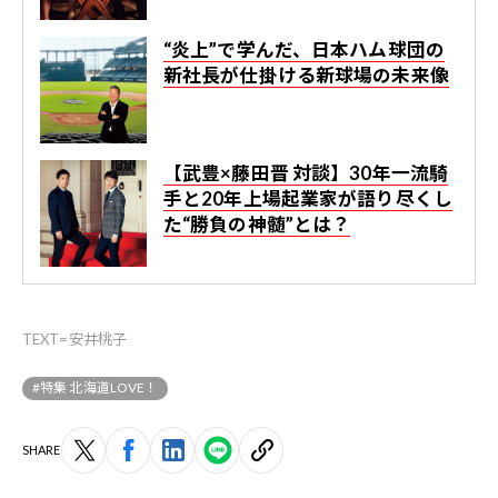
“炎上”で学んだ、日本ハム球団の
新社長が仕掛ける新球場の未来像
【武豊×藤田晋 対談】30年一流騎
手と20年上場起業家が語り尽くし
た“勝負の神髄”とは？
TEXT=安井桃子
#特集 北海道LOVE！
SHARE