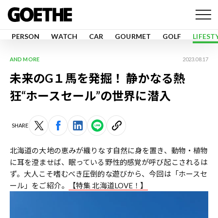
PERSON
WATCH
CAR
GOURMET
GOLF
LIFEST
AND MORE
2023.08.17
未来のG１馬を発掘！ 静かなる熱
狂“ホースセール”の世界に潜入
SHARE
北海道の大地の恵みが織りなす自然に身を置き、動物・植物
に耳を澄ませば、眠っている野性的感覚が呼び起こされるは
ず。大人こそ嗜むべき圧倒的な遊びから、今回は「ホースセ
ール」をご紹介。
【特集 北海道LOVE！】