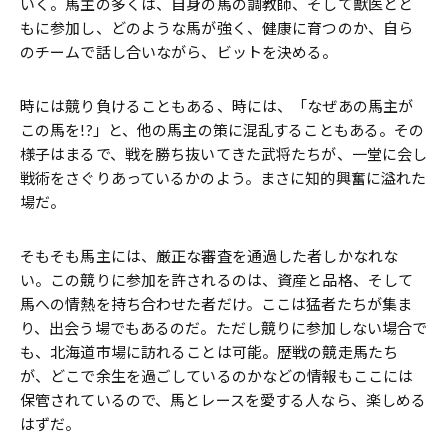
いく。馬主の多くは、自身の馬の調教師、そして獣医とと
もに参加し、どのような馬が強く、健康に育つのか、自ら
のチームで話し合いながら、ビットを決める。
時には競り負けることもある、時には、「なぜあの馬主が
この馬を!?」と、他の馬主の策に混乱することもある。その
様子はまるで、戦を勝ち抜いてきた武将たちが、一堂に会し
戦術をさぐりあっているかのよう。まさに知的興奮に溢れた
場だ。
そもそも馬主には、厳正な審査を通過した者しかなれな
い。この競りに参加を許されるのは、資産と品格、そして
馬への情熱を持ち合わせた者だけ。ここは猛者たちが集ま
り、出会う場でもあるのだ。ただし競りに参加しない場合で
も、北海道市場に訪れることは可能。歴戦の競走馬たち
が、どこで余生を過ごしているのかなどの情報もここには
保管されているので、馬とレースを愛する人なら、楽しめる
はずだ。