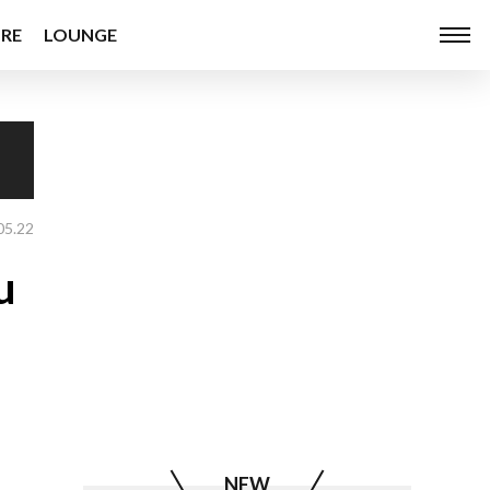
RE
LOUNGE
05.22
u
NEW