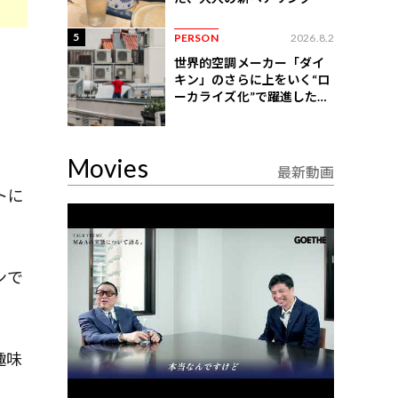
5
PERSON
2026.8.2
世界的空調メーカー「ダイ
キン」のさらに上をいく“ロ
ーカライズ化”で躍進したイ
ンドネシア企業とは？
Movies
最新動画
トに
。
ンで
趣味