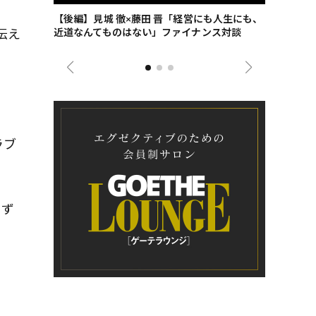
ごした、海最
【後編】見城 徹×藤田 晋「経営にも人生にも、
【ゲーテ9
伝え
近道なんてものはない」ファイナンス対談
ンタビュー
ジネス戦略
ラブ
えず