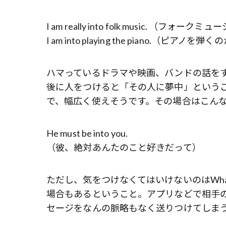
I am really into folk music. 
I am into playing the piano.（ピアノ
ハマっているドラマや映画、バンドの話をする
後に人をつけると「その人に夢中」という
で、幅広く使えそうです。その場合はこん
He must be into you.
（彼、絶対あんたのこと好きだって）
ただし、気をつけなくてはいけないのはWhat 
場合もあるということ。アプリなどで相手
セージをなんの脈略もなく送りつけてしま