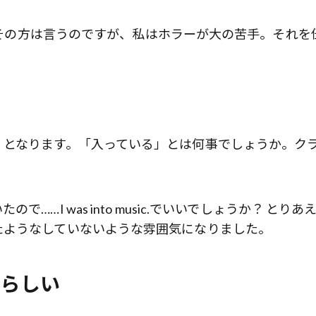
歌舞伎俳優・尾上右近が休息を過
」とその方は言うのですが、私はホラーが大の苦手。それを
前列ホテル「UMITO 熱海 別邸」
」となります。「入っている」とは何事でしょうか。ク
…I was into music.でいいでしょうか？ とりあ
たようなしていないような雰囲気になりました。
、らしい