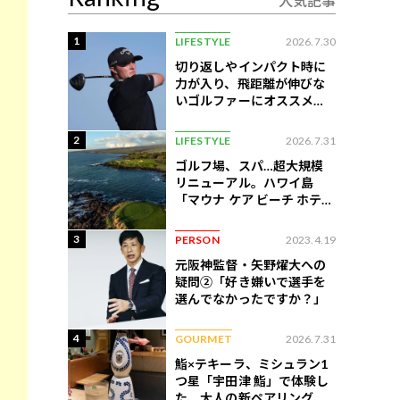
人気記事
1
LIFESTYLE
2026.7.30
切り返しやインパクト時に
力が入り、飛距離が伸びな
いゴルファーにオススメの
練習法
2
LIFESTYLE
2026.7.31
ゴルフ場、スパ…超大規模
リニューアル。ハワイ島
「マウナ ケア ビーチ ホテ
ル」はどう変わったか
3
PERSON
2023.4.19
元阪神監督・矢野燿大への
疑問②「好き嫌いで選手を
選んでなかったですか？」
4
GOURMET
2026.7.31
鮨×テキーラ、ミシュラン1
つ星「宇田津 鮨」で体験し
た、大人の新ペアリング