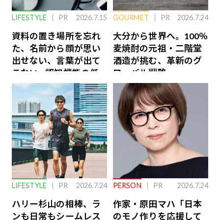
LIFESTYLE
PR
2026.7.15
GOURMET
PR
2026.7.24
資料の置き場所を忘れ
大分から世界へ。100％
た、名前から顔が思い
麦焼酎の元祖・二階堂
出せない、言葉が出て
酒造が挑む、革新のグ
こない…認知機能の低
ローバル戦略
下を救う、脳のインナ
ーケアとは
LIFESTYLE
PR
2026.7.24
PERSON
PR
2026.7.24
ハリー杉山の相棒、ラ
作家・原田マハ「日本
ンも日常もシームレス
のモノ作りを応援して