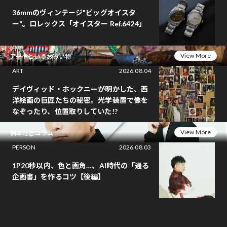
36mmのヴィンテージ"ビッグオイスタ
ー"。ロレックス「オイスター Ref.6424」
View More
アートというお買い物
ART
2026.08.04
デイヴィッド・ホックニーが明かした、西
洋絵画の巨匠たちの秘密。光学装置で像を
なぞったり、位置取りしていた!?
View More
桝本壮志コラム
PERSON
2026.08.03
1P20秒以内、色と画角…、AI時代の「通る
企画書」を作るコツ【後編】