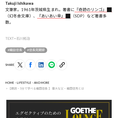
Takuji Ishikawa
文筆家。1961年茨城県生まれ。著書に
『奇跡のリンゴ』
（幻冬舎文庫）、
『あいあい傘』
（SDP）など著書多
数。
TEXT=石川拓治
#織田信長
#信長見聞録
SHARE
HOME
LIFESTYLE
AND MORE
【朗読・5分で学べる織田信長 】 偉大な父・織田信秀とは