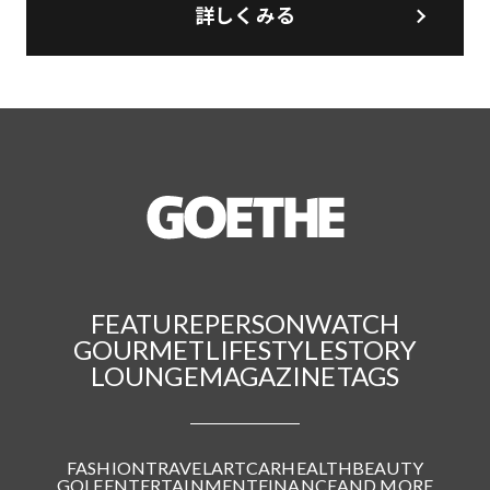
詳しくみる
FEATURE
PERSON
WATCH
GOURMET
LIFESTYLE
STORY
LOUNGE
MAGAZINE
TAGS
FASHION
TRAVEL
ART
CAR
HEALTH
BEAUTY
GOLF
ENTERTAINMENT
FINANCE
AND MORE