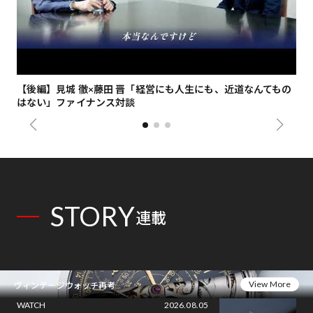
【後編】見城 徹×藤田 晋「経営にも人生にも、近道なんてもの
【
はない」ファイナンス対談
総
STORY
連載
View More
ヴィンテージウォッチ再考
WATCH
2026.08.05