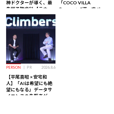
神ドクターが導く、最
「COCO VILLA
先端予防歯科【ラウン
Owners」3選。すべて
ジ会員特典あり】
が絶景、収益も得られ
るその仕組みとは
PERSON
PR
2026.8.6
【平尾喜昭 × 安宅和
人】「AIは希望にも絶
望にもなる」データサ
イエンスの先駆者が語
り合うAI時代の意思決
定