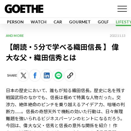
PERSON
WATCH
CAR
GOURMET
GOLF
LIFEST
AND MORE
2022.11.13
【朗読・5分で学べる織田信長 】 偉
大な父・織田信秀とは
SHARE
日本の歴史において、誰もが知る織田信長。歴史に名を残す
戦国武将のなかでも、信長は極めて特異な人物だった。交
渉力、絶体絶命のピンチを乗り越えるアイデア力、咄嗟の判
断力……。信長の奇想天外で機転の効いた行動は、日々無理
難題を強いられるビジネスパーソンのヒントになるだろう。
今回は、偉大な父・信秀と信長の意外な関係を紹介！ 作