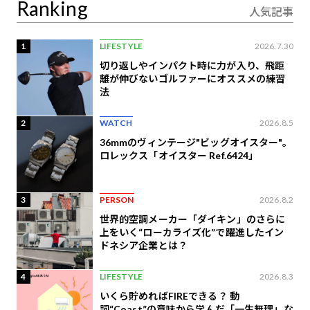
Ranking
人気記事
1
LIFESTYLE
2026.7.30
切り返しやインパクト時に力が入り、飛距
離が伸びないゴルファーにオススメの練習
法
2
WATCH
2026.8.5
36mmのヴィンテージ"ビッグオイスター"。
ロレックス「オイスター Ref.6424」
3
PERSON
2026.8.2
世界的空調メーカー「ダイキン」のさらに
上をいく“ローカライズ化”で躍進したイン
ドネシア企業とは？
4
LIFESTYLE
2026.8.3
いくら貯めればFIREできる？ 動
詞“Coast”の意味から学んだ「一生無理」な