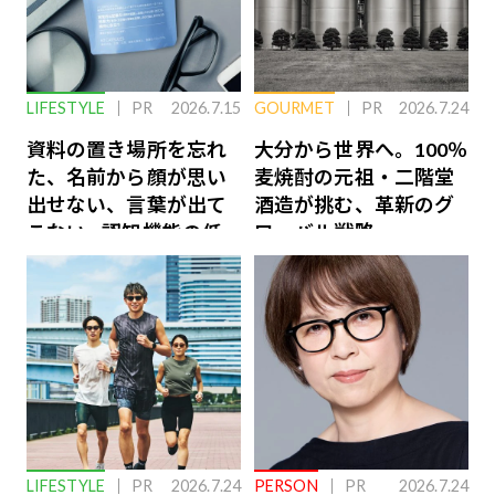
LIFESTYLE
PR
2026.7.15
GOURMET
PR
2026.7.24
資料の置き場所を忘れ
大分から世界へ。100％
た、名前から顔が思い
麦焼酎の元祖・二階堂
出せない、言葉が出て
酒造が挑む、革新のグ
こない…認知機能の低
ローバル戦略
下を救う、脳のインナ
ーケアとは
LIFESTYLE
PR
2026.7.24
PERSON
PR
2026.7.24