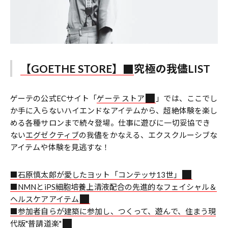
【GOETHE STORE】
究極の我儘LIST
ゲーテの公式ECサイト「
ゲーテ ストア
」では、ここでし
か手に入らないハイエンドなアイテムから、超絶体験を楽し
める各種サロンまで続々登場。仕事に遊びに一切妥協でき
ない
エグゼクティブ
の我儘をかなえる、エクスクルーシブな
アイテムや体験を見逃すな！
■石原慎太郎が愛したヨット「コンテッサ13世」
■NMNとiPS細胞培養上清液配合の先進的なフェイシャル＆
ヘルスケアアイテム
■参加者自らが建築に参加し、つくって、遊んで、住まう現
代版"普請道楽"