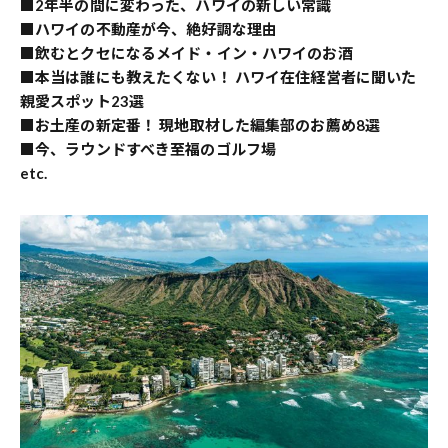
■2年半の間に変わった、ハワイの新しい常識
■ハワイの不動産が今、絶好調な理由
■飲むとクセになるメイド・イン・ハワイのお酒
■本当は誰にも教えたくない！ ハワイ在住経営者に聞いた
親愛スポット23選
■お土産の新定番！ 現地取材した編集部のお薦め8選
■今、ラウンドすべき至福のゴルフ場
etc.