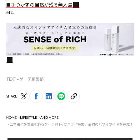
■手つかずの自然が残る無人島
etc.
TEXT=ゲーテ編集部
SHARE
HOME
LIFESTYLE
AND MORE
二宮和也が表紙を飾るゲーテ9月号はハワイ特集。最強のハワイガイドが完成！