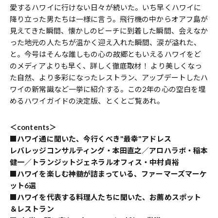
愛するハワイに行けない日々が続いた。いち早くハワイに
降り立った男たちは一様に言う。飛行機の中からオアフ島が
見えてきた瞬間、懐かしのビーチに到着した瞬間、会えなか
った地元の人たちが温かく迎え入れた瞬間、涙が溢れた、
と。今号はそんな誰しもの心の故郷ともいえるハワイをど
のメディアよりも早く、詳しく徹底取材！ より美しくなっ
た自然、より多彩になったレストラン、アップデートしたハ
ワイの新常識など一挙に紹介する。この2年の心の空白を埋
めるハワイガイドの決定版、とくとご覧あれ。
＜contents＞
■ハワイ通に聞いた、今行くべき"最幸"アドレス
レバレッジコンサルティング・本田直之／アロハラボ・稲本
健一／トランジットジェネラルオフィス・中村貞裕
■ハワイを楽しむ神髄が詰まっている、ファーマーズマーケ
ット6選
■ハワイを代表する料理人たちに聞いた、お薦めスポット
＆レストラン