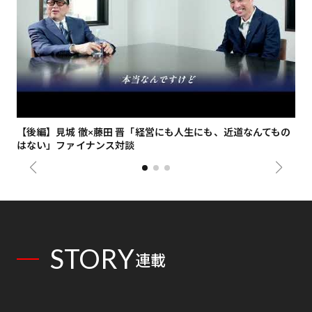
【後編】見城 徹×藤田 晋「経営にも人生にも、近道なんてもの
【
はない」ファイナンス対談
総
STORY
連載