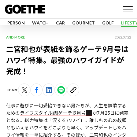
PERSON
WATCH
CAR
GOURMET
GOLF
LIFEST
AND MORE
2022.07.22
二宮和也が表紙を飾るゲーテ9月号は
ハワイ特集。最強のハワイガイドが
完成！
SHARE
仕事に遊びに一切妥協できない男たちが、人生を謳歌する
ための
ライフスタイル誌[ゲーテ]9月号
が7月25日に発売
となる。総力特集は「涙するハワイ」。誰しもの心の故郷
ともいえるハワイをどこよりも早く、アップデートしたハ
ワイ情報を一挙に紹介する。そのほか、二宮和也のインタ