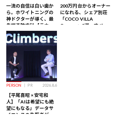
一流の自信は白い歯か
200万円台からオーナー
ら。ホワイトニングの
になれる、シェア別荘
神ドクターが導く、最
「COCO VILLA
先端予防歯科【ラウン
Owners」3選。すべて
ジ会員特典あり】
が絶景、収益も得られ
るその仕組みとは
PERSON
PR
2026.8.6
【平尾喜昭 × 安宅和
人】「AIは希望にも絶
望にもなる」データサ
イエンスの先駆者が語