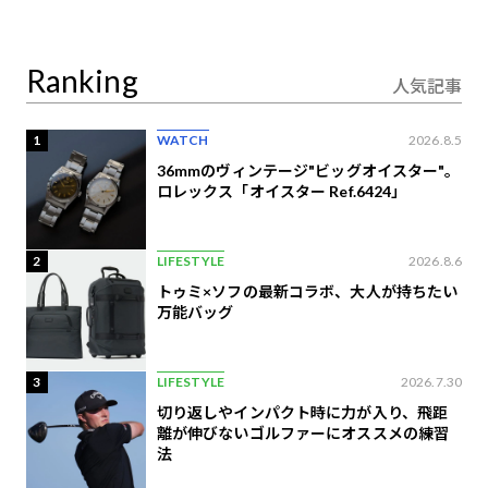
り合うAI時代の意思決
定
Ranking
人気記事
1
WATCH
2026.8.5
36mmのヴィンテージ"ビッグオイスター"。
ロレックス「オイスター Ref.6424」
2
LIFESTYLE
2026.8.6
トゥミ×ソフの最新コラボ、大人が持ちたい
万能バッグ
3
LIFESTYLE
2026.7.30
切り返しやインパクト時に力が入り、飛距
離が伸びないゴルファーにオススメの練習
法