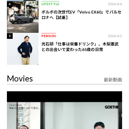
4
LIFESTYLE
2026.8.6
ボルボの次世代EV「Volvo EX60」でバルセ
ロナへ【試乗】
5
PERSON
2026.8.5
光石研「仕事は栄養ドリンク」。木梨憲武
との出会いで変わった65歳の日常
Movies
最新動画