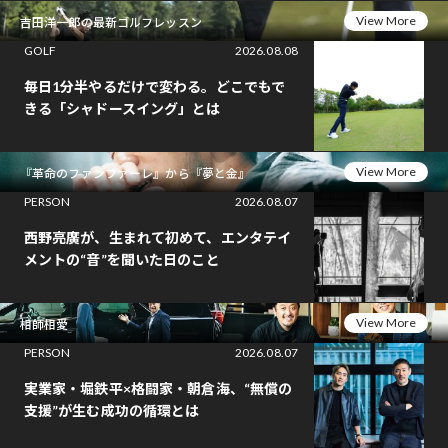
View More
吉田洋一郎の最新ゴルフレッスン
GOLF
2026.08.08
毎日1分半やるだけで変わる。どこでもで
きる「シャドースイング」とは
View More
『革命のファンファーレ』から『夢と金』
PERSON
2026.08.07
西野亮廣が、生まれて初めて、エンタテイ
メントの“音”を聞いた日のこと
View More
相師相愛
PERSON
2026.08.07
実業家・堀鉄平×格闘家・朝倉海、“無償の
支援”が生む成功の循環とは