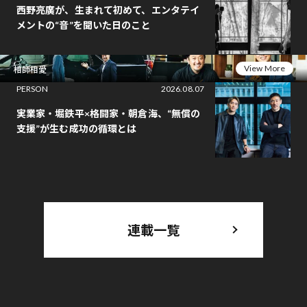
西野亮廣が、生まれて初めて、エンタテイ
メントの“音”を聞いた日のこと
View More
相師相愛
PERSON
2026.08.07
実業家・堀鉄平×格闘家・朝倉海、“無償の
支援”が生む成功の循環とは
連載一覧