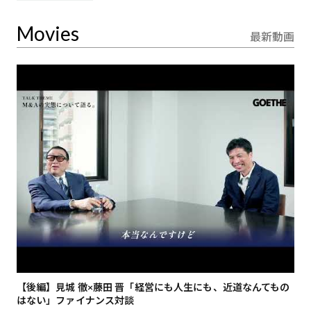
Movies
最新動画
【後編】見城 徹×藤田 晋「経営にも人生にも、近道なんてもの
【
はない」ファイナンス対談
総