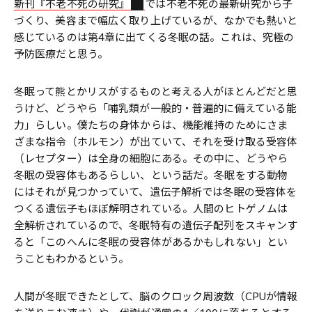
新刊『不老不死の研究』
では不老不死の最新研究から子
づくり、美容まで幅広く取り上げているが、なかでも熱いと
感じているのは第4章に出てくる冬眠の話。これは、究極の
予防医療だと思う。
冬眠って熊とかリスがするものと考える人がほとんどだと思
うけど、どうやら「哺乳類が一般的・普遍的に備えている能
力」らしい。僕たちの身体からは、機能維持のためにさま
ざまな指令（ホルモン）が出ていて、それを受け取る受容体
（レセプター）は全身の細胞にある。その中に、どうやら
冬眠の受容体もあるらしい、という話だ。冬眠をする動物
にはそれが見つかっていて、遺伝子解析では冬眠の受容体を
つくる遺伝子もほぼ解明されている。人間のヒトゲノムは
全解析されているので、冬眠特有の遺伝子配列をスキャンす
ると「このへんに冬眠の受容体があるかもしれない」とい
うこともわかるという。
人間が冬眠できたとして、脳のクロック周波数（CPUが情報