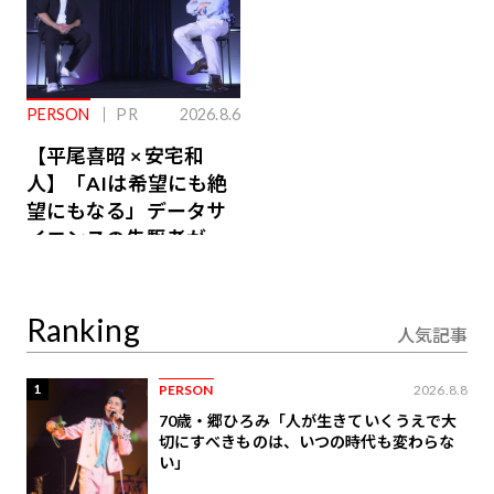
PERSON
PR
2026.8.6
【平尾喜昭 × 安宅和
人】「AIは希望にも絶
望にもなる」データサ
イエンスの先駆者が語
り合うAI時代の意思決
定
Ranking
人気記事
1
PERSON
2026.8.8
70歳・郷ひろみ「人が生きていくうえで大
切にすべきものは、いつの時代も変わらな
い」