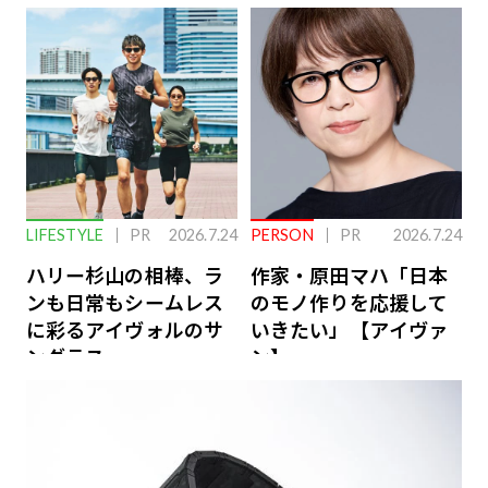
下を救う、脳のインナ
ーケアとは
LIFESTYLE
PR
2026.7.24
PERSON
PR
2026.7.24
ハリー杉山の相棒、ラ
作家・原田マハ「日本
ンも日常もシームレス
のモノ作りを応援して
に彩るアイヴォルのサ
いきたい」【アイヴァ
ングラス
ン】