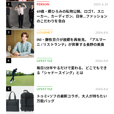
2
PERSON
2025.6.13
69歳・郷ひろみの私物公開。ロゴT、スニ
ーカー、カーディガン、日傘…ファッション
のこだわりを告白
3
GOURMET
2026.8.8
INI・藤牧京介が故郷を再発見。「アルマー
ニ / リストランテ」が昇華する長野の美食
4
LIFESTYLE
2026.8.8
毎日1分半やるだけで変わる。どこでもでき
る「シャドースイング」とは
5
LIFESTYLE
2026.8.6
トゥミ×ソフの最新コラボ、大人が持ちたい
万能バッグ