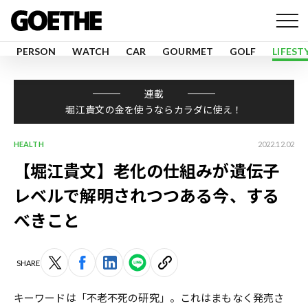
PERSON
WATCH
CAR
GOURMET
GOLF
LIFEST
連載
堀江貴文の金を使うならカラダに使え！
HEALTH
2022.12.02
【堀江貴文】老化の仕組みが遺伝子
レベルで解明されつつある今、する
べきこと
SHARE
キーワードは「不老不死の研究」。これはまもなく発売さ