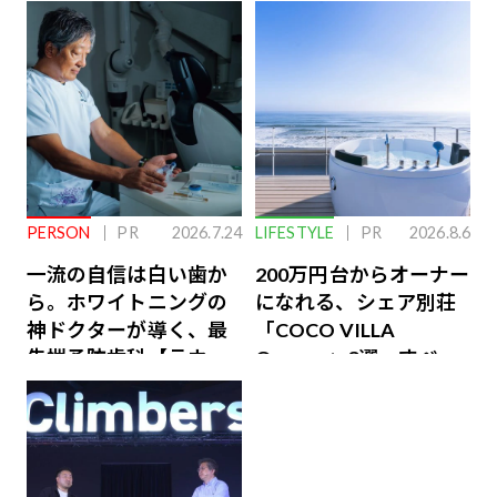
PERSON
PR
2026.7.24
LIFESTYLE
PR
2026.8.6
一流の自信は白い歯か
200万円台からオーナー
ら。ホワイトニングの
になれる、シェア別荘
神ドクターが導く、最
「COCO VILLA
先端予防歯科【ラウン
Owners」3選。すべて
ジ会員特典あり】
が絶景、収益も得られ
るその仕組みとは