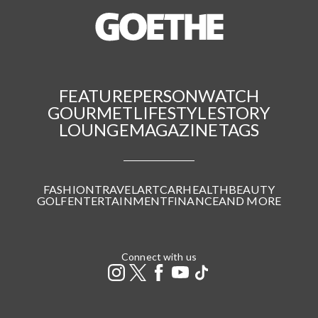
FEATURE
PERSON
WATCH
GOURMET
LIFESTYLE
STORY
LOUNGE
MAGAZINE
TAGS
FASHION
TRAVEL
ART
CAR
HEALTH
BEAUTY
GOLF
ENTERTAINMENT
FINANCE
AND MORE
Connect with us