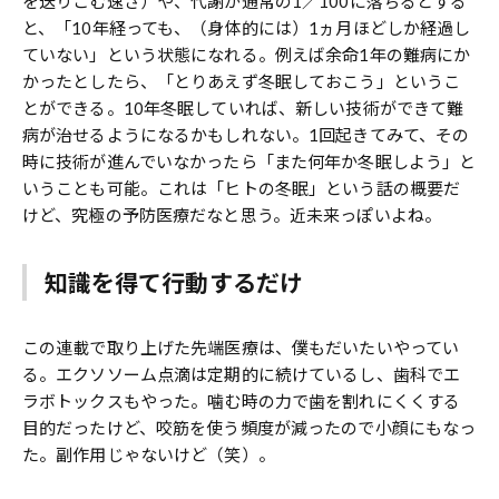
を送りこむ速さ）や、代謝が通常の1／100に落ちるとする
と、「10年経っても、（身体的には）1ヵ月ほどしか経過し
ていない」という状態になれる。例えば余命1年の難病にか
かったとしたら、「とりあえず冬眠しておこう」というこ
とができる。10年冬眠していれば、新しい技術ができて難
病が治せるようになるかもしれない。1回起きてみて、その
時に技術が進んでいなかったら「また何年か冬眠しよう」と
いうことも可能。これは「ヒトの冬眠」という話の概要だ
けど、究極の予防医療だなと思う。近未来っぽいよね。
知識を得て行動するだけ
この連載で取り上げた先端医療は、僕もだいたいやってい
る。エクソソーム点滴は定期的に続けているし、歯科でエ
ラボトックスもやった。噛む時の力で歯を割れにくくする
目的だったけど、咬筋を使う頻度が減ったので小顔にもなっ
た。副作用じゃないけど（笑）。