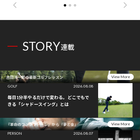
STORY
連載
View More
吉田洋一郎の最新ゴルフレッスン
GOLF
2026.08.08
毎日1分半やるだけで変わる。どこでもで
きる「シャドースイング」とは
View More
『革命のファンファーレ』から『夢と金』
PERSON
2026.08.07