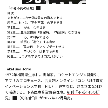
『不老不死の研究』
目次
まえがき……カラダは最高の資本である
序章……ヒトは「不老不死」の夢を見る
第1章……「がん」なき世界
第2章……生活習慣病「糖尿病」「腎臓病」なき世界
第3章……「心」は科学できる
第4章……拡張し「進化」する肉体
第5章……「見た目」をアップデートせよ
第6章……「子づくり」は科学できる
終章……カラダを学ぶのはコスパがいい
Takafumi Horie
1972年福岡県生まれ。実業家。ロケットエンジン開発や、
アプリのプロデュース、
会員制
オンラインサロン「堀江貴文
イノベーション大学校（HIU）」運営など、さまざまな分野
で活動する。予防医療普及協会理事。
新刊『不老不死の研
究』
（幻冬舎刊）が2022年12月発売。