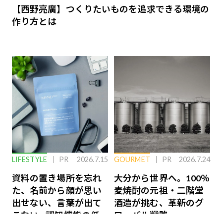
【西野亮廣】つくりたいものを追求できる環境の
作り方とは
LIFESTYLE
PR
2026.7.15
GOURMET
PR
2026.7.24
資料の置き場所を忘れ
大分から世界へ。100％
た、名前から顔が思い
麦焼酎の元祖・二階堂
出せない、言葉が出て
酒造が挑む、革新のグ
こない…認知機能の低
ローバル戦略