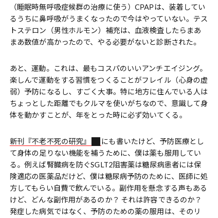
（睡眠時無呼吸症候群の治療に使う）CPAPは、装着してい
るうちに鼻呼吸がうまくなったので今はやっていない。テス
トステロン（男性ホルモン）補充は、血液検査したらまあ
まあ数値が高かったので、やる必要がないと診断された。
あと、運動。これは、最もコスパのいいアンチエイジング。
楽しんで運動をする習慣をつくることがフレイル（心身の虚
弱）予防になるし、すごく大事。特に地方に住んでいる人は
ちょっとした距離でもクルマを使いがちなので、意識して身
体を動かすことが、年をとった時に必ず効いてくる。
新刊『不老不死の研究』
にも書いたけど、予防医療とし
て身体の足りない機能を補うために、僕は薬も服用してい
る。例えば腎臓病を防ぐSGLT2阻害薬は糖尿病患者には保
険適応の医薬品だけど、僕は糖尿病予防のために、医師に処
方してもらい自費で飲んでいる。副作用を懸念する声もある
けど、どんな副作用があるのか？ それは許容できるのか？
発症した病気ではなく、予防のための薬の服用は、そのリ