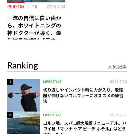
PERSON
PR
2026.7.24
一流の自信は白い歯か
ら。ホワイトニングの
神ドクターが導く、最
先端予防歯科【ラウン
ジ会員特典あり】
Ranking
人気記事
1
LIFESTYLE
2026.7.30
切り返しやインパクト時に力が入り、飛距
離が伸びないゴルファーにオススメの練習
法
2
LIFESTYLE
2026.7.31
ゴルフ場、スパ…超大規模リニューアル。ハ
ワイ島「マウナ ケア ビーチ ホテル」はどう