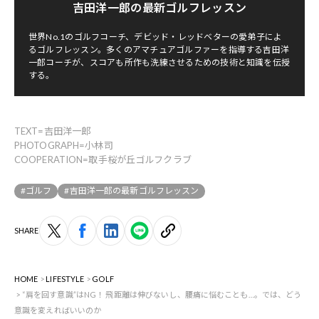
吉田洋一郎の最新ゴルフレッスン
世界No.1のゴルフコーチ、デビッド・レッドベターの愛弟子によ
るゴルフレッスン。多くのアマチュアゴルファーを指導する吉田洋
一郎コーチが、スコアも所作も洗練させるための技術と知識を伝授
する。
TEXT=吉田洋一郎
PHOTOGRAPH=小林司
COOPERATION=取手桜が丘ゴルフクラブ
#ゴルフ
#吉田洋一郎の最新ゴルフレッスン
SHARE
HOME
LIFESTYLE
GOLF
“肩を回す意識”はNG！ 飛距離は伸びないし、腰痛に悩むことも…。では、どう
意識を変えればいいのか