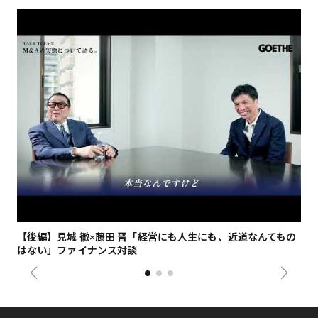
【後編】見城 徹×藤田 晋「経営にも人生にも、近道なんてもの
【
はない」ファイナンス対談
総