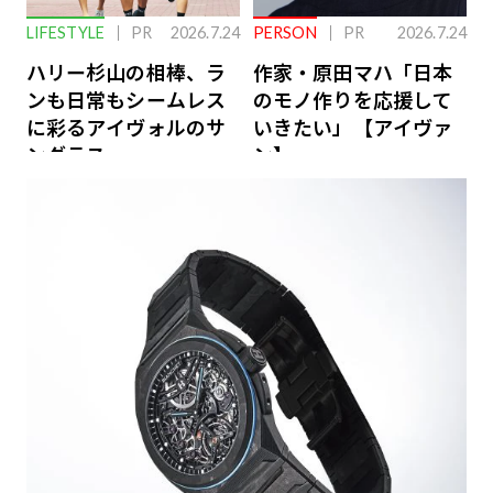
LIFESTYLE
PR
2026.7.24
PERSON
PR
2026.7.24
ハリー杉山の相棒、ラ
作家・原田マハ「日本
ンも日常もシームレス
のモノ作りを応援して
に彩るアイヴォルのサ
いきたい」【アイヴァ
ングラス
ン】