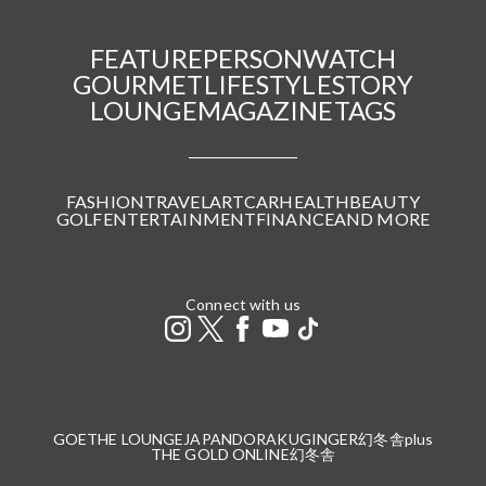
FEATURE
PERSON
WATCH
GOURMET
LIFESTYLE
STORY
LOUNGE
MAGAZINE
TAGS
FASHION
TRAVEL
ART
CAR
HEALTH
BEAUTY
GOLF
ENTERTAINMENT
FINANCE
AND MORE
Connect with us
GOETHE LOUNGE
JAPANDORAKU
GINGER
幻冬舎plus
THE GOLD ONLINE
幻冬舎