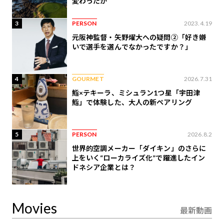
変わったか
3
PERSON
2023.4.19
元阪神監督・矢野燿大への疑問②「好き嫌
いで選手を選んでなかったですか？」
4
GOURMET
2026.7.31
鮨×テキーラ、ミシュラン1つ星「宇田津
鮨」で体験した、大人の新ペアリング
5
PERSON
2026.8.2
世界的空調メーカー「ダイキン」のさらに
上をいく“ローカライズ化”で躍進したイン
ドネシア企業とは？
Movies
最新動画