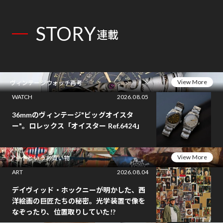
STORY
連載
View More
ヴィンテージウォッチ再考
WATCH
2026.08.05
36mmのヴィンテージ"ビッグオイスタ
ー"。ロレックス「オイスター Ref.6424」
View More
アートというお買い物
ART
2026.08.04
デイヴィッド・ホックニーが明かした、西
洋絵画の巨匠たちの秘密。光学装置で像を
なぞったり、位置取りしていた!?