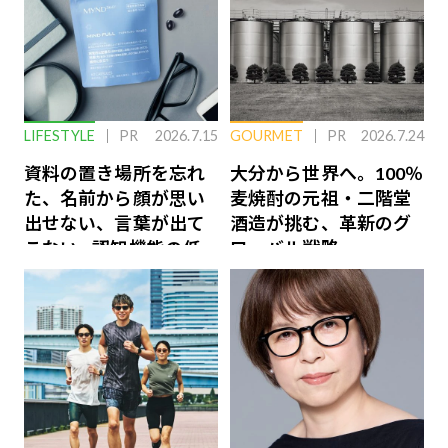
LIFESTYLE
PR
2026.7.15
GOURMET
PR
2026.7.24
資料の置き場所を忘れ
大分から世界へ。100％
た、名前から顔が思い
麦焼酎の元祖・二階堂
出せない、言葉が出て
酒造が挑む、革新のグ
こない…認知機能の低
ローバル戦略
下を救う、脳のインナ
ーケアとは