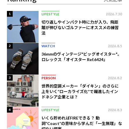
1
LIFESTYLE
2026.7.30
切り返しやインパクト時に力が入り、飛距
離が伸びないゴルファーにオススメの練習
法
2
WATCH
2026.8.5
36mmのヴィンテージ"ビッグオイスター"。
ロレックス「オイスター Ref.6424」
3
PERSON
2026.8.2
世界的空調メーカー「ダイキン」のさらに
上をいく“ローカライズ化”で躍進したイン
ドネシア企業とは？
4
LIFESTYLE
2026.8.3
いくら貯めればFIREできる？ 動
詞“Coast”の意味から学んだ「一生無理」な
切ない現実