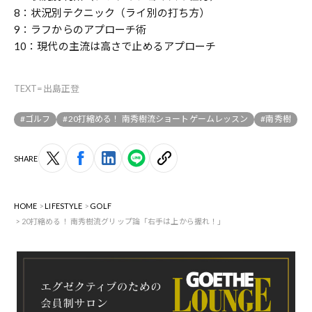
8：状況別テクニック（ライ別の打ち方）
9：ラフからのアプローチ術
10：現代の主流は高さで止めるアプローチ
TEXT=出島正登
#ゴルフ
#20打縮める！ 南秀樹流ショートゲームレッスン
#南秀樹
SHARE
HOME
LIFESTYLE
GOLF
20打縮める！ 南秀樹流グリップ論「右手は上から握れ！」