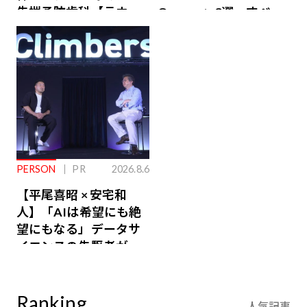
先端予防歯科【ラウン
Owners」3選。すべて
ジ会員特典あり】
が絶景、収益も得られ
るその仕組みとは
PERSON
PR
2026.8.6
【平尾喜昭 × 安宅和
人】「AIは希望にも絶
望にもなる」データサ
イエンスの先駆者が語
り合うAI時代の意思決
定
Ranking
人気記事