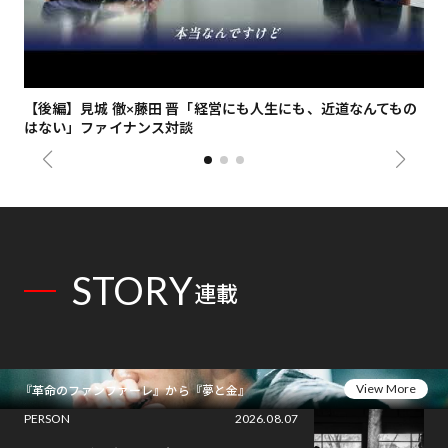
【後編】見城 徹×藤田 晋「経営にも人生にも、近道なんてもの
【
はない」ファイナンス対談
総
STORY
連載
View More
『革命のファンファーレ』から『夢と金』
PERSON
2026.08.07