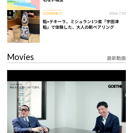
5
GOURMET
2026.7.31
鮨×テキーラ、ミシュラン1つ星「宇田津
鮨」で体験した、大人の新ペアリング
Movies
最新動画