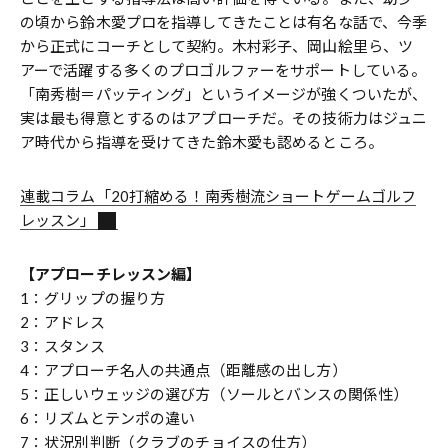
の頃から鈴木愛プロを指導してきたことは有名な話で、今季
から正式にコーチとして契約。木村彩子、岡山絵里ら、ツ
アーで活躍する多くのプロゴルファーをサポートしている。
「南秀樹＝パッティング」というイメージが強くついたが、
実は最も得意とするのはアプローチだ。その技術力はジュニ
ア時代から指導を受けてきた鈴木愛も認めるところ。
連載コラム「20打縮める！南秀樹流ショートゲームゴルフ
レッスン」
【アプローチレッスン編】
1：グリップの握り方
2：アドレス
3：スタンス
4：アプローチ名人の共通点（距離感の出し方）
5：正しいウェッジの選び方（ソールとバンスの関係性）
6：リズムとテンポの違い
7：状況別判断（クラブのチョイスの仕方）