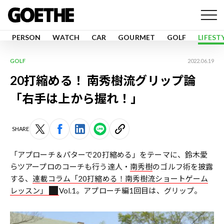
PERSON
WATCH
CAR
GOURMET
GOLF
LIFEST
GOLF
2022.06.19
20打縮める！ 南秀樹流グリップ論
「右手は上から握れ！」
SHARE
「アプローチ＆パターで20打縮める」をテーマに、鈴木愛
らツアープロのコーチも行う達人・
南秀樹
のゴルフ術を披露
する、
連載コラム「20打縮める！南秀樹流ショートゲーム
レッスン」
Vol.1。アプローチ編1回目は、グリップ。