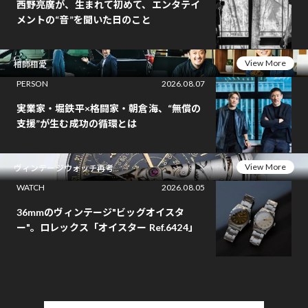
西野亮廣が、生まれて初めて、エンタテイ
メントの“音”を聞いた日のこと
View More
相師相愛
PERSON
2026.08.07
実業家・堀鉄平×格闘家・朝倉海、“無償の
支援”が生む成功の循環とは
View More
ヴィンテージウォッチ再考
WATCH
2026.08.05
36mmのヴィンテージ"ビッグオイスタ
ー"。ロレックス「オイスター Ref.6424」