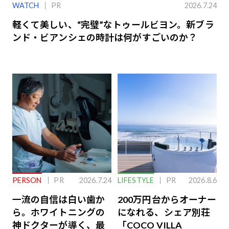
WATCH
PR
2026.7.24
軽くて美しい、“完璧”なトゥールビヨン。新ブラ
ンド・ビアンシェの時計は何がすごいのか？
PERSON
PR
2026.7.24
LIFESTYLE
PR
2026.8.6
一流の自信は白い歯か
200万円台からオーナー
ら。ホワイトニングの
になれる、シェア別荘
神ドクターが導く、最
「COCO VILLA