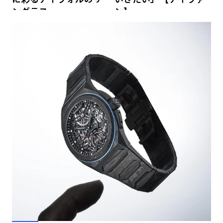
ングラス
ン】