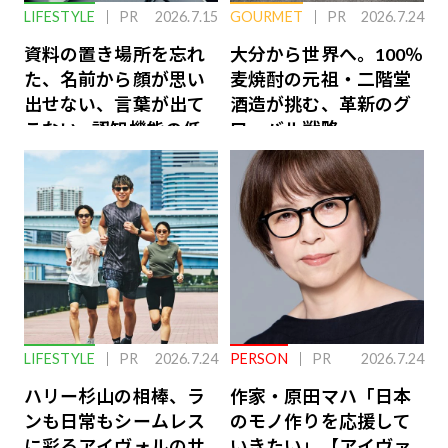
LIFESTYLE
PR
2026.7.15
GOURMET
PR
2026.7.24
資料の置き場所を忘れ
大分から世界へ。100％
た、名前から顔が思い
麦焼酎の元祖・二階堂
出せない、言葉が出て
酒造が挑む、革新のグ
こない…認知機能の低
ローバル戦略
下を救う、脳のインナ
ーケアとは
LIFESTYLE
PR
2026.7.24
PERSON
PR
2026.7.24
ハリー杉山の相棒、ラ
作家・原田マハ「日本
ンも日常もシームレス
のモノ作りを応援して
に彩るアイヴォルのサ
いきたい」【アイヴァ