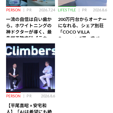
PERSON
PR
2026.7.24
LIFESTYLE
PR
2026.8.6
一流の自信は白い歯か
200万円台からオーナー
ら。ホワイトニングの
になれる、シェア別荘
神ドクターが導く、最
「COCO VILLA
先端予防歯科【ラウン
Owners」3選。すべて
ジ会員特典あり】
が絶景、収益も得られ
るその仕組みとは
PERSON
PR
2026.8.6
【平尾喜昭 × 安宅和
人】「AIは希望にも絶