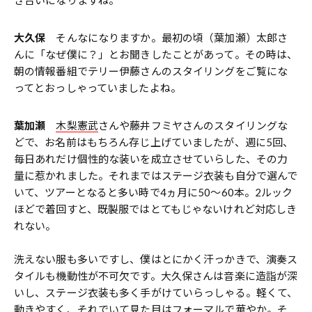
き合いになりますね。
大久保
そんなになりますか。最初の頃（葉加瀬）太郎さ
んに「なぜ僕に？」とお聞きしたことがあって。その時は、
朝の情報番組でテリー伊藤さんのスタイリングをご覧にな
ってとおっしゃっていましたよね。
葉加瀬
木梨憲武
さんや藤井フミヤさんのスタイリングな
どで、お名前はもちろん存じ上げていましたが、週に5回、
毎日あれだけ個性的な装いを成立させていらした、その力
量に惹かれました。それまではステージ衣装も自分で選んで
いて、ツアーとなると多い時で4ヵ月に50〜60本。2ルック
ほどで着回すと、既製服ではとてもじゃないけれど対応しき
れない。
洗えない服も多いですし、僕はとにかく汗っかきで、演奏ス
タイルも機動性が不可欠です。大久保さんは音楽に造詣が深
いし、ステージ衣装も多く手がけていらっしゃる。軽くて、
動きやすく、それでいて見た目はフォーマルで華やか。そ