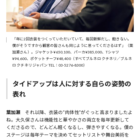
「年に2回衣装をつくっていただいていて、毎回新鮮だし、飽きない。
僕がそうですから観客の皆さんも同じように思ってくださるはず」（葉
加瀬さん）。ジャケット¥650,100、パーカ¥385,000、Tシャツ
¥94,600、ポケットチーフ¥48,400（すべてブルネロ クチネリ／ブルネ
ロ クチネリ ジャパン TEL：03-5276-8300）
タイドアップは人に対する自らの姿勢の
表れ
葉加瀬
それ以降、衣装の“肉体性”がぐっと高まりましたよ
ね。大久保さんは機能性と華やかさの両立を毎年更新して
くださるので、どんどん軽くなるし、弾きやすくなる。僕の
ステージは毎年テーマを決めてセットリストや舞台美術を