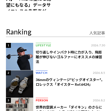
望にもなる」データサ
イエンスの先駆者が語
り合うAI時代の意思決
定
Ranking
人気記事
1
LIFESTYLE
2026.7.30
切り返しやインパクト時に力が入り、飛距
離が伸びないゴルファーにオススメの練習
法
2
WATCH
2026.8.5
36mmのヴィンテージ"ビッグオイスター"。
ロレックス「オイスター Ref.6424」
3
PERSON
2026.8.2
世界的空調メーカー「ダイキン」のさらに