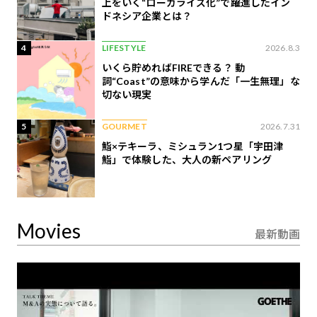
上をいく“ローカライズ化”で躍進したイン
ドネシア企業とは？
4
LIFESTYLE
2026.8.3
いくら貯めればFIREできる？ 動
詞“Coast”の意味から学んだ「一生無理」な
切ない現実
5
GOURMET
2026.7.31
鮨×テキーラ、ミシュラン1つ星「宇田津
鮨」で体験した、大人の新ペアリング
Movies
最新動画