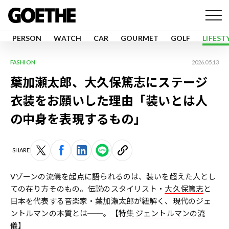
PERSON
WATCH
CAR
GOURMET
GOLF
LIFEST
FASHION
2026.05.13
葉加瀬太郎、大久保篤志にステージ
衣装をお願いした理由「装いとは人
の中身を表現するもの」
SHARE
Vゾーンの流儀を起点に語られるのは、装いを超えた人とし
ての在り方そのもの。伝説のスタイリスト・
大久保篤志
と
日本を代表する音楽家・葉加瀬太郎が紐解く、現代のジェ
ントルマンの本質とは──。
【特集 ジェントルマンの流
儀】