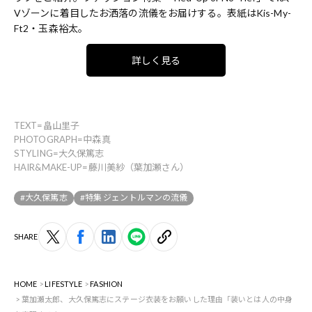
Vゾーンに着目したお洒落の流儀をお届けする。表紙はKis-My-
Ft2・玉森裕太。
詳しく見る
TEXT=畠山里子
PHOTOGRAPH=中森真
STYLING=大久保篤志
HAIR&MAKE-UP=藤川美紗（葉加瀬さん）
#大久保篤志
#特集 ジェントルマンの流儀
SHARE
HOME
LIFESTYLE
FASHION
葉加瀬太郎、大久保篤志にステージ衣装をお願いした理由「装いとは人の中身