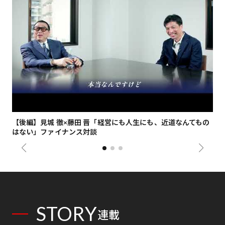
【後編】見城 徹×藤田 晋「経営にも人生にも、近道なんてもの
【
はない」ファイナンス対談
総
STORY
連載