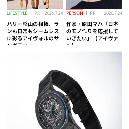
LIFESTYLE
PR
2026.7.24
PERSON
PR
2026.7.24
ハリー杉山の相棒、ラ
作家・原田マハ「日本
ンも日常もシームレス
のモノ作りを応援して
に彩るアイヴォルのサ
いきたい」【アイヴァ
ングラス
ン】