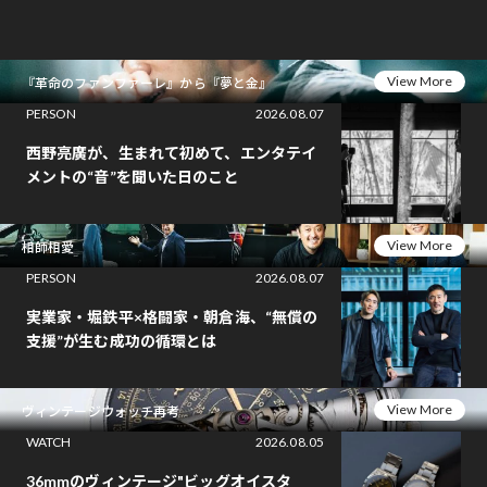
View More
『革命のファンファーレ』から『夢と金』
PERSON
2026.08.07
西野亮廣が、生まれて初めて、エンタテイ
メントの“音”を聞いた日のこと
View More
相師相愛
PERSON
2026.08.07
実業家・堀鉄平×格闘家・朝倉海、“無償の
支援”が生む成功の循環とは
View More
ヴィンテージウォッチ再考
WATCH
2026.08.05
36mmのヴィンテージ"ビッグオイスタ