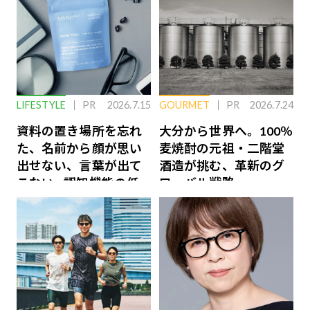
LIFESTYLE
PR
2026.7.15
GOURMET
PR
2026.7.24
資料の置き場所を忘れ
大分から世界へ。100％
た、名前から顔が思い
麦焼酎の元祖・二階堂
出せない、言葉が出て
酒造が挑む、革新のグ
こない…認知機能の低
ローバル戦略
下を救う、脳のインナ
ーケアとは