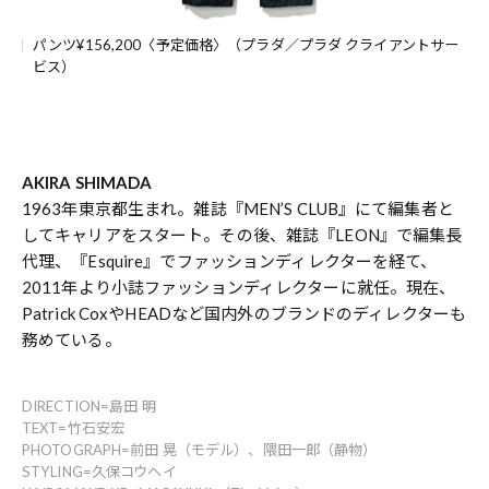
パンツ¥156,200〈予定価格〉（プラダ／プラダ クライアントサー
ビス）
AKIRA SHIMADA
1963年東京都生まれ。雑誌『MEN’S CLUB』にて編集者と
してキャリアをスタート。その後、雑誌『LEON』で編集長
代理、『Esquire』でファッションディレクターを経て、
2011年より小誌ファッションディレクターに就任。現在、
Patrick CoxやHEADなど国内外のブランドのディレクターも
務めている。
DIRECTION=島田 明
TEXT=竹石安宏
PHOTOGRAPH=前田 晃（モデル）、隈田一郎（静物）
STYLING=久保コウヘイ