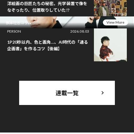
洋絵画の巨匠たちの秘密。光学装置で像を
なぞったり、位置取りしていた!?
View More
桝本壮志コラム
PERSON
2026.08.03
1P20秒以内、色と画角…、AI時代の「通る
企画書」を作るコツ【後編】
連載一覧