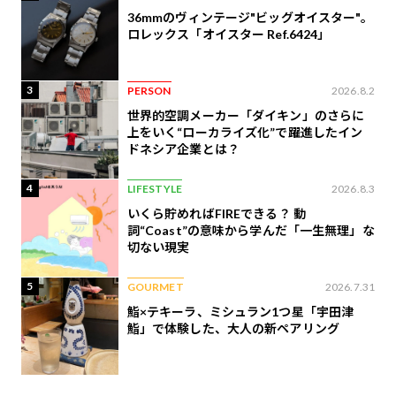
36mmのヴィンテージ"ビッグオイスター"。
ロレックス「オイスター Ref.6424」
3
PERSON
2026.8.2
世界的空調メーカー「ダイキン」のさらに
上をいく“ローカライズ化”で躍進したイン
ドネシア企業とは？
4
LIFESTYLE
2026.8.3
いくら貯めればFIREできる？ 動
詞“Coast”の意味から学んだ「一生無理」な
切ない現実
5
GOURMET
2026.7.31
鮨×テキーラ、ミシュラン1つ星「宇田津
鮨」で体験した、大人の新ペアリング