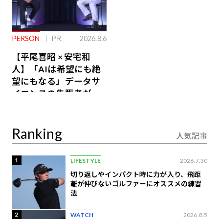
PERSON
PR
2026.8.6
【平尾喜昭 × 安宅和
人】「AIは希望にも絶
望にもなる」データサ
イエンスの先駆者が語
り合うAI時代の意思決
定
Ranking
人気記事
1
LIFESTYLE
2026.7.30
切り返しやインパクト時に力が入り、飛距
離が伸びないゴルファーにオススメの練習
法
2
WATCH
2026.8.5