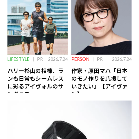
ーケアとは
LIFESTYLE
PR
2026.7.24
PERSON
PR
2026.7.24
ハリー杉山の相棒、ラ
作家・原田マハ「日本
ンも日常もシームレス
のモノ作りを応援して
に彩るアイヴォルのサ
いきたい」【アイヴァ
ングラス
ン】