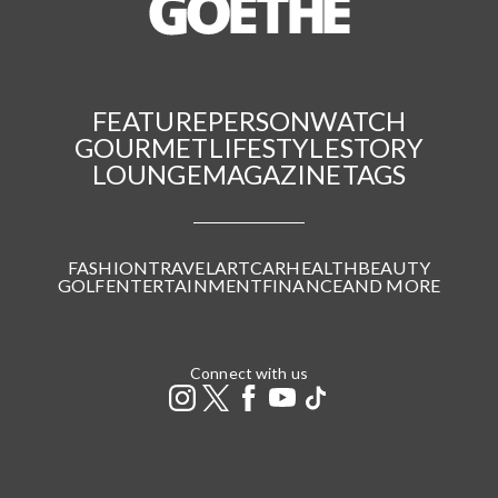
FEATURE
PERSON
WATCH
GOURMET
LIFESTYLE
STORY
LOUNGE
MAGAZINE
TAGS
FASHION
TRAVEL
ART
CAR
HEALTH
BEAUTY
GOLF
ENTERTAINMENT
FINANCE
AND MORE
Connect with us