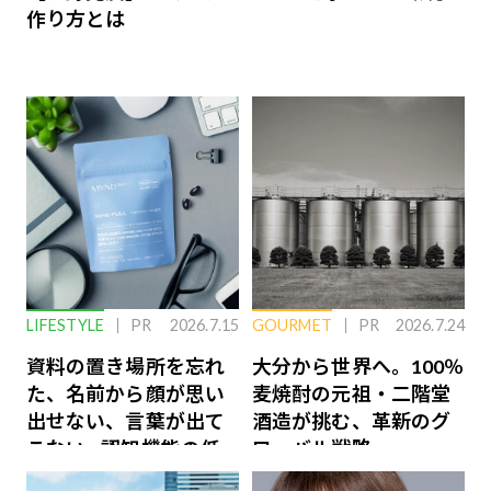
作り方とは
LIFESTYLE
PR
2026.7.15
GOURMET
PR
2026.7.24
資料の置き場所を忘れ
大分から世界へ。100％
た、名前から顔が思い
麦焼酎の元祖・二階堂
出せない、言葉が出て
酒造が挑む、革新のグ
こない…認知機能の低
ローバル戦略
下を救う、脳のインナ