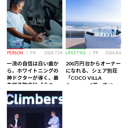
PERSON
PR
2026.7.24
LIFESTYLE
PR
2026.8.6
一流の自信は白い歯か
200万円台からオーナー
ら。ホワイトニングの
になれる、シェア別荘
神ドクターが導く、最
「COCO VILLA
先端予防歯科【ラウン
Owners」3選。すべて
ジ会員特典あり】
が絶景、収益も得られ
るその仕組みとは