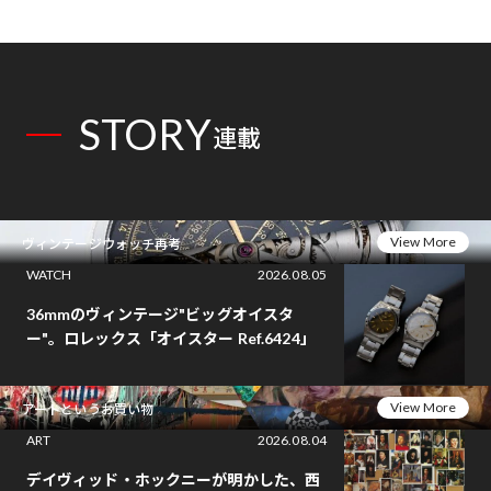
STORY
連載
View More
ヴィンテージウォッチ再考
WATCH
2026.08.05
36mmのヴィンテージ"ビッグオイスタ
ー"。ロレックス「オイスター Ref.6424」
View More
アートというお買い物
ART
2026.08.04
デイヴィッド・ホックニーが明かした、西