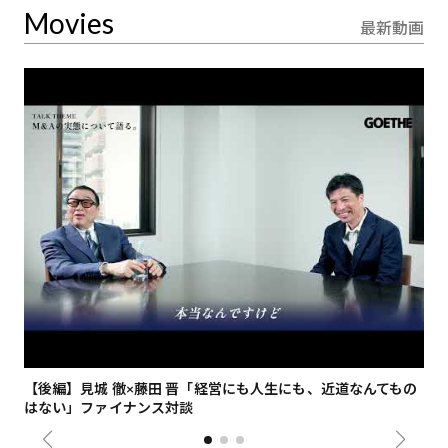
Movies
最新動画
【後編】見城 徹×藤田 晋「経営にも人生にも、近道なんてもの
【
はない」ファイナンス対談
総