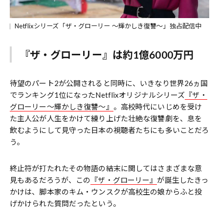
Netflixシリーズ「ザ・グローリー ～輝かしき復讐～」独占配信中
『ザ・グローリー』は約1億6000万円
待望のパート2が公開されると同時に、いきなり世界26ヵ国
でランキング1位になったNetflixオリジナルシリーズ
『ザ・
グローリー～輝かしき復讐～』
。高校時代にいじめを受け
た主人公が人生をかけて練り上げた壮絶な復讐劇を、息を
飲むようにして見守った日本の視聴者たちにも多いことだろ
う。
終止符が打たれたその物語の結末に関してはさまざまな意
見もあるだろうが、この
『ザ・グローリー』
が誕生したきっ
かけは、脚本家のキム・ウンスクが高校生の娘からふと投
げかけられた質問だったという。