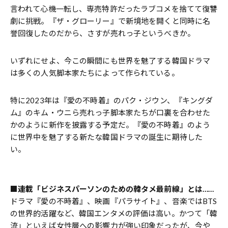
言われて心機一転し、専売特許だったラブコメを捨てて復讐
劇に挑戦。『ザ・グローリー』で新境地を開くと同時に名
誉回復したのだから、さすが売れっ子というべきか。
いずれにせよ、今この瞬間にも世界を魅了する韓国ドラマ
は多くの人気脚本家たちによって作られている。
特に2023年は『愛の不時着』のパク・ジウン、『キングダ
ム』のキム・ウニら売れっ子脚本家たちが口裏を合わせた
かのように新作を披露する予定だ。『愛の不時着』のよう
に世界中を魅了する新たな韓国ドラマの誕生に期待した
い。
■連載「ビジネスパーソンのための韓タメ最前線」とは……
ドラマ『愛の不時着』、映画『パラサイト』、音楽ではBTS
の世界的活躍など、韓国エンタメの評価は高い。かつて「韓
流」といえば女性層への影響力が強い印象だったが、今や