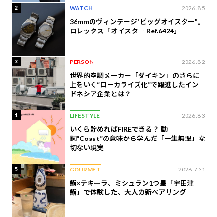
2
WATCH
2026.8.5
36mmのヴィンテージ"ビッグオイスター"。
ロレックス「オイスター Ref.6424」
3
PERSON
2026.8.2
世界的空調メーカー「ダイキン」のさらに
上をいく“ローカライズ化”で躍進したイン
ドネシア企業とは？
4
LIFESTYLE
2026.8.3
いくら貯めればFIREできる？ 動
詞“Coast”の意味から学んだ「一生無理」な
切ない現実
5
GOURMET
2026.7.31
鮨×テキーラ、ミシュラン1つ星「宇田津
鮨」で体験した、大人の新ペアリング