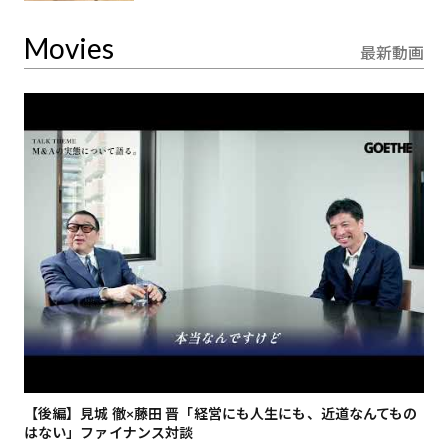
Movies
最新動画
【後編】見城 徹×藤田 晋「経営にも人生にも、近道なんてもの
【
はない」ファイナンス対談
総