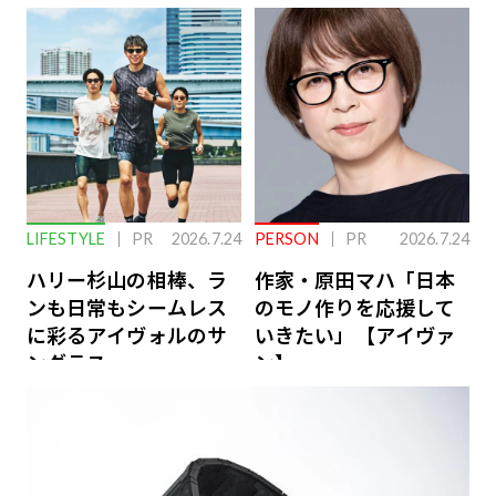
下を救う、脳のインナ
ーケアとは
LIFESTYLE
PR
2026.7.24
PERSON
PR
2026.7.24
ハリー杉山の相棒、ラ
作家・原田マハ「日本
ンも日常もシームレス
のモノ作りを応援して
に彩るアイヴォルのサ
いきたい」【アイヴァ
ングラス
ン】