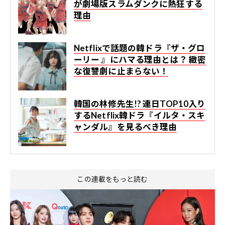
が劇場版スラムダンクに熱狂する
理由
Netflixで話題の韓ドラ『ザ・グロ
ーリー 』にハマる理由とは？ 緻密
な復讐劇に止まらない！
韓国の林修先生!? 連日TOP10入り
するNetflix韓ドラ『イルタ・スキ
ャンダル』を見るべき理由
この連載をもっと読む