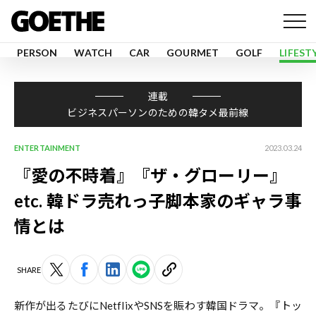
PERSON
WATCH
CAR
GOURMET
GOLF
LIFEST
連載
ビジネスパーソンのための韓タメ最前線
ENTERTAINMENT
2023.03.24
『愛の不時着』『ザ・グローリー』
etc. 韓ドラ売れっ子脚本家のギャラ事
情とは
SHARE
新作が出るたびにNetflixやSNSを賑わす韓国ドラマ。『トッ