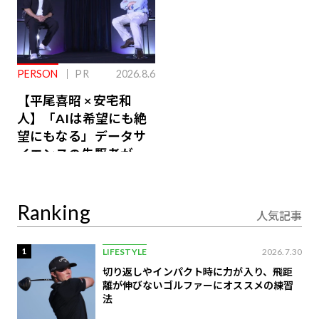
PERSON
PR
2026.8.6
【平尾喜昭 × 安宅和
人】「AIは希望にも絶
望にもなる」データサ
イエンスの先駆者が語
り合うAI時代の意思決
定
Ranking
人気記事
1
LIFESTYLE
2026.7.30
切り返しやインパクト時に力が入り、飛距
離が伸びないゴルファーにオススメの練習
法