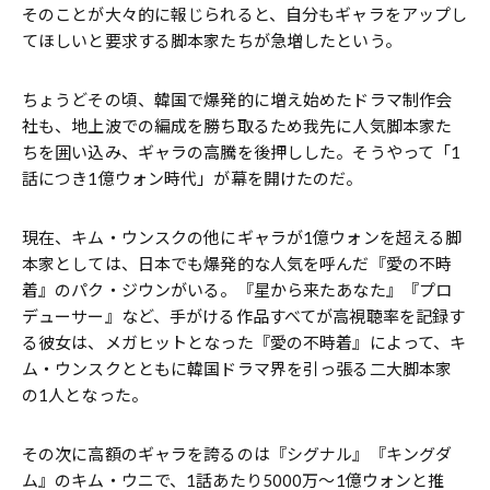
そのことが大々的に報じられると、自分もギャラをアップし
てほしいと要求する脚本家たちが急増したという。
ちょうどその頃、韓国で爆発的に増え始めたドラマ制作会
社も、地上波での編成を勝ち取るため我先に人気脚本家た
ちを囲い込み、ギャラの高騰を後押しした。そうやって「1
話につき1億ウォン時代」が幕を開けたのだ。
現在、キム・ウンスクの他にギャラが1億ウォンを超える脚
本家としては、日本でも爆発的な人気を呼んだ『愛の不時
着』のパク・ジウンがいる。『星から来たあなた』『プロ
デューサー』など、手がける作品すべてが高視聴率を記録す
る彼女は、メガヒットとなった『愛の不時着』によって、キ
ム・ウンスクとともに韓国ドラマ界を引っ張る二大脚本家
の1人となった。
その次に高額のギャラを誇るのは『シグナル』『キングダ
ム』のキム・ウニで、1話あたり5000万〜1億ウォンと推