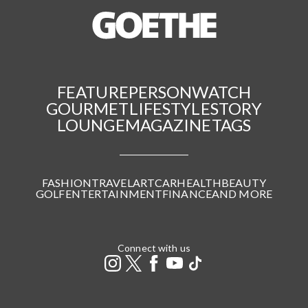
FEATURE
PERSON
WATCH
GOURMET
LIFESTYLE
STORY
LOUNGE
MAGAZINE
TAGS
FASHION
TRAVEL
ART
CAR
HEALTH
BEAUTY
GOLF
ENTERTAINMENT
FINANCE
AND MORE
Connect with us