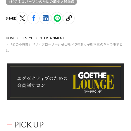
#ビジネスパーソンのための韓タメ最前線
SHARE
HOME
LIFESTYLE
ENTERTAINMENT
『愛の不時着』『ザ・グローリー』etc. 韓ドラ売れっ子脚本家のギャラ事情と
は
PICK UP