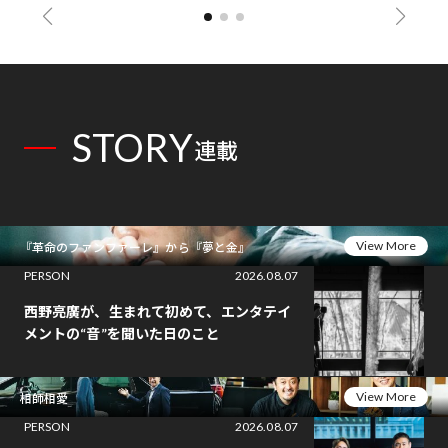
STORY
連載
View More
『革命のファンファーレ』から『夢と金』
PERSON
2026.08.07
西野亮廣が、生まれて初めて、エンタテイ
メントの“音”を聞いた日のこと
View More
相師相愛
PERSON
2026.08.07