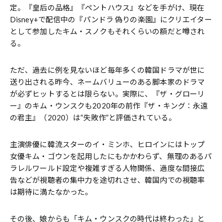
定。『皇后の品格』『ペントハウス』などを手がけ、現在
Disney+で配信中の『パンドラ 偽りの楽園』にクリエイター
として参加したキム・スノクもそれくらいの額だと噂され
る。
ただ、過去に例を見ないほど毎年多くの韓国ドラマが世に
送り出される昨今、ネームバリューのある脚本家のドラマ
が必ずヒットするとは限らない。実際に、『ザ・グローリ
ー』のキム・ウンスクも2020年の前作『ザ・キング：永遠
の君主』（2020）は“失敗作”と評価されている。
主演俳優に韓流スターのイ・ミンホ、ヒロインにはトップ
女優キム・ゴウンを起用したにもかかわらず、無理のあるパ
ラレルワールド設定や複雑すぎる人物関係、過度な間接広
告などが視聴者の集中力を途切れさせ、韓国内での視聴率
は期待に満たなかった。
その後、娘からも「キム・ウンスクの時代は終わった」と