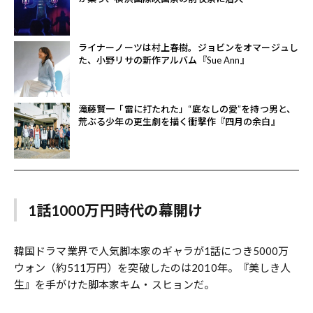
ライナーノーツは村上春樹。ジョビンをオマージュし
た、小野リサの新作アルバム『Sue Ann』
滝藤賢一「雷に打たれた」“底なしの愛”を持つ男と、
荒ぶる少年の更生劇を描く衝撃作『四月の余白』
1話1000万円時代の幕開け
韓国ドラマ業界で人気脚本家のギャラが1話につき5000万
ウォン（約511万円）を突破したのは2010年。『美しき人
生』を手がけた脚本家キム・スヒョンだ。