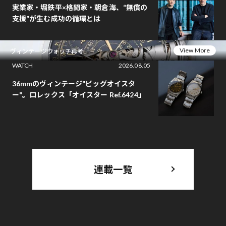
実業家・堀鉄平×格闘家・朝倉海、“無償の
支援”が生む成功の循環とは
View More
ヴィンテージウォッチ再考
WATCH
2026.08.05
36mmのヴィンテージ"ビッグオイスタ
ー"。ロレックス「オイスター Ref.6424」
連載一覧