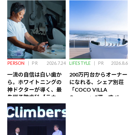
PERSON
PR
2026.7.24
LIFESTYLE
PR
2026.8.6
一流の自信は白い歯か
200万円台からオーナー
ら。ホワイトニングの
になれる、シェア別荘
神ドクターが導く、最
「COCO VILLA
先端予防歯科【ラウン
Owners」3選。すべて
ジ会員特典あり】
が絶景、収益も得られ
るその仕組みとは