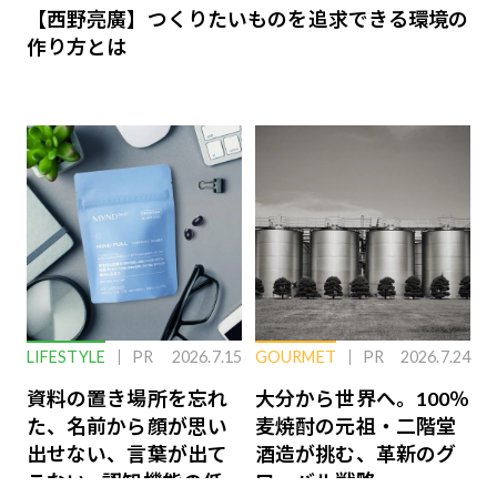
【西野亮廣】つくりたいものを追求できる環境の
作り方とは
LIFESTYLE
PR
2026.7.15
GOURMET
PR
2026.7.24
資料の置き場所を忘れ
大分から世界へ。100％
た、名前から顔が思い
麦焼酎の元祖・二階堂
出せない、言葉が出て
酒造が挑む、革新のグ
こない…認知機能の低
ローバル戦略