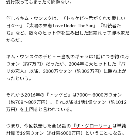
受け取ってもまったく問題ない。
何しろキム・ウンスクは、『トッケビ〜君がくれた愛しい
日々〜』『太陽の末裔 Love Under The Sun』『相続者た
ち』など、数々のヒット作を生み出した超売れっ子脚本家だ
からだ。
キム・ウンスクのデビュー当初のギャラは1話につき約70万
ウォン（約7万円）だったが、2004年に大ヒットした『パ
リの恋人』以降、3000万ウォン（約303万円）に跳ね上が
ったという。
それから2016年の『トッケビ』は7000〜8000万ウォン
（約708〜809万円）、それ以降は1話1億ウォン（約1012
万円）を上回ると言われている。
つまり、今回執筆した全16話の
『ザ・グローリー』
は単純
計算で16億ウォン（約1億6000万円）ということになる。