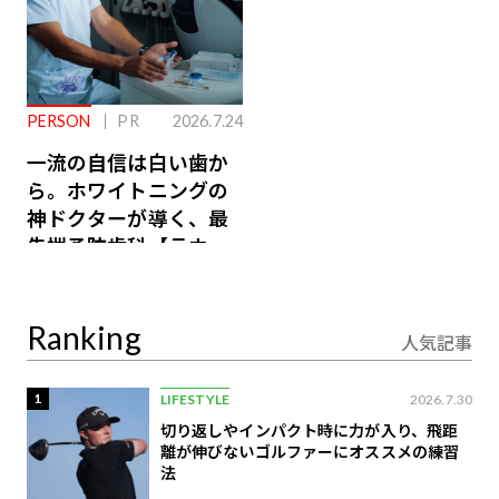
PERSON
PR
2026.7.24
一流の自信は白い歯か
ら。ホワイトニングの
神ドクターが導く、最
先端予防歯科【ラウン
ジ会員特典あり】
Ranking
人気記事
1
LIFESTYLE
2026.7.30
切り返しやインパクト時に力が入り、飛距
離が伸びないゴルファーにオススメの練習
法