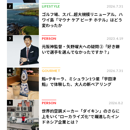
2
LIFESTYLE
2026.7.31
ゴルフ場、スパ…超大規模リニューアル。ハ
ワイ島「マウナ ケア ビーチ ホテル」はどう
変わったか
3
PERSON
2023.4.19
元阪神監督・矢野燿大への疑問②「好き嫌
いで選手を選んでなかったですか？」
4
GOURMET
2026.7.31
鮨×テキーラ、ミシュラン1つ星「宇田津
鮨」で体験した、大人の新ペアリング
5
PERSON
2026.8.2
世界的空調メーカー「ダイキン」のさらに
上をいく“ローカライズ化”で躍進したイン
ドネシア企業とは？