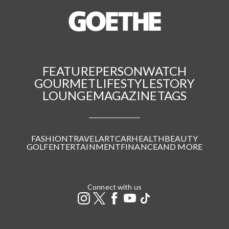
FEATURE
PERSON
WATCH
GOURMET
LIFESTYLE
STORY
LOUNGE
MAGAZINE
TAGS
FASHION
TRAVEL
ART
CAR
HEALTH
BEAUTY
GOLF
ENTERTAINMENT
FINANCE
AND MORE
Connect with us