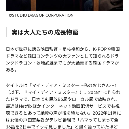
©STUDIO DRAGON CORPORATION
実は大人たちの成長物語
日本が世界に誇る映画監督・是枝裕和から、K-POPや韓国
ドラマなど韓国コンテンツの大ファンとして知られるドラ
ンクドラゴン・塚地武雄までもが大絶賛する韓国ドラマが
ある。
タイトルは『マイ・ディア・ミスター～私のおじさん〜』
（以下、『マイ・ディア・ミスター』）。2018年に作られ
たドラマで、日本でも民放BS局やローカル局で放映され、
最近はNetflixほかインターネット動画配信サービスでも視
聴できるとあって絶賛の声が後を絶たない。2022年11月に
は女優の戸田恵梨香がテレビ番組で「ハマッてしまって全
16話を2日半でイッキ見しました」と熱く語っていたほど