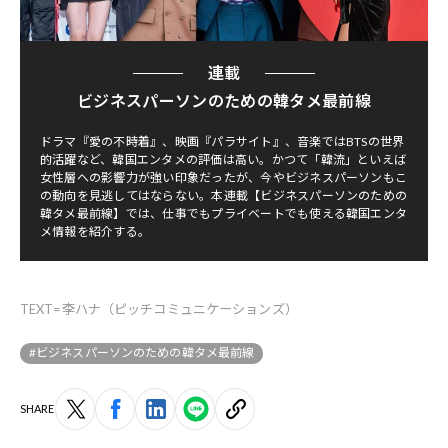
連載
ビジネスパーソンのための韓タメ最前線
ドラマ『愛の不時着』、映画『パラサイト』、音楽ではBTSの世界
的活躍など、韓国エンタメの評価は高い。かつて「韓流」といえば
女性層への影響力が強い印象だったが、今やビジネスパーソンもこ
の動向を見逃してはならない。本連載【ビジネスパーソンのための
韓タメ最前線】では、仕事でもプライベートでも使える韓国エンタ
メ情報を紹介する。
TEXT=李ハナ（ピッチコミュニケーションズ）
#ビジネスパーソンのための韓タメ最前線
SHARE