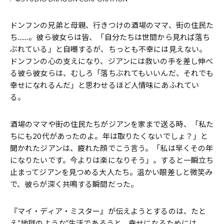
ドンフンの兄弟と母親、行きつけの酒場のママ、街の住民た
ち……。彼ら彼女らは皆、「自分たちは世間から見れば落ち
ぶれている」と自嘲するが、ちっとも不幸には見えない。
ドンフンの心の支えになり、ジアンには救いの手を差し伸べ
る彼ら彼女らは、むしろ「落ちぶれてもいいんだ、それでも
幸せになれるんだ」と思わせるほど人情味にあふれてい
る。
酒場のママや街の住民たちがジアンを家まで送る時、「私た
ちにも20代があったのよ。年は取りたくないでしょ？」と
聞かれたジアンは、疲れた顔でこう言う。「私は早くその年
になりたいです。今よりは楽になりそう」。すると一瞬立ち
止まってジアンを見つめる大人たち。温かい眼差しと微笑み
で、彼らが深く共鳴する瞬間だった。
『マイ・ディア・ミスター』が伝えようとするのは、たと
え“地獄のような”生活であろうと、幸せになるためには