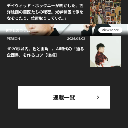
デイヴィッド・ホックニーが明かした、西
洋絵画の巨匠たちの秘密。光学装置で像を
なぞったり、位置取りしていた!?
View More
桝本壮志コラム
PERSON
2026.08.03
1P20秒以内、色と画角…、AI時代の「通る
企画書」を作るコツ【後編】
連載一覧