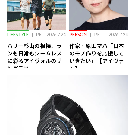
LIFESTYLE
PR
2026.7.24
PERSON
PR
2026.7.24
ハリー杉山の相棒、ラ
作家・原田マハ「日本
ンも日常もシームレス
のモノ作りを応援して
に彩るアイヴォルのサ
いきたい」【アイヴァ
ングラス
ン】