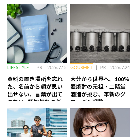
LIFESTYLE
PR
2026.7.15
GOURMET
PR
2026.7.24
資料の置き場所を忘れ
大分から世界へ。100％
た、名前から顔が思い
麦焼酎の元祖・二階堂
出せない、言葉が出て
酒造が挑む、革新のグ
こない…認知機能の低
ローバル戦略
下を救う、脳のインナ
ーケアとは