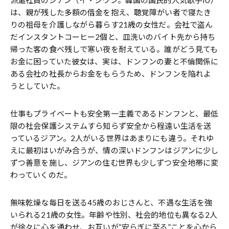
は、親が残した多額の借金を抱え、聴覚障がい者で寝たき
りの祖母を介護しながら暮らす21歳の女性だ。会社で盗ん
だインスタントコーヒー2個と、皿洗いのバイト先から持ち
帰った客の食べ残しで寒い夜を耐えている。誰がどう見ても
お金に困っていた彼女は、実は、ドンフンの妻と不倫関係に
ある会社の社長からお金をもらうため、ドンフンを陥れよ
うとしていた。
仕事もプライベートも安全第一主義であるドンフンと、最低
限の社会保護システムすら知らず安全から程遠い生活を送
っているジアン。2人がいる世界はあまりにも違う。それゆ
えに最初はいがみ合うが、情の深いドンフンはジアンに少し
ずつ善意を施し、ジアンの住む世界も少しずつ安全地帯に変
わっていくのだ。
無味乾燥な毎日を送る45歳のおじさんと、不遇な生活を強
いられる21歳の女性。年齢や性別、社会的地位も異なる2人
が徐々に心を通わせ、お互いが“安らぎに至る”ことを心から