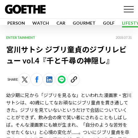
PERSON
WATCH
CAR
GOURMET
GOLF
LIFEST
ENTERTAINMENT
2018.07.31
宮川サトシ ジブリ童貞のジブリレビ
ュー vol.4『千と千尋の神隠し』
SHARE
​幼少期に兄から「ジブリを見るな」といわれた漫画家・宮川
サトシは、40歳にしてなお頑なにジブリ童貞を貫き通して
きた。ジブリを見ていないというだけで会話についていく
ことができず、飲み会の席で笑い者にされることもしばし
ば。そんな漫画家にも娘が生まれ、「自分のような苦労を
させたくない」と心境の変化が……。ついにジブリ童貞を卒