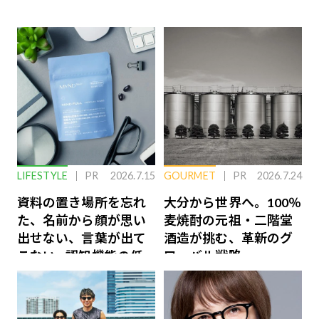
LIFESTYLE
PR
2026.7.15
GOURMET
PR
2026.7.24
資料の置き場所を忘れ
大分から世界へ。100％
た、名前から顔が思い
麦焼酎の元祖・二階堂
出せない、言葉が出て
酒造が挑む、革新のグ
こない…認知機能の低
ローバル戦略
下を救う、脳のインナ
ーケアとは