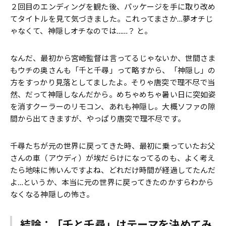
２回目のエンディングを観た後、パッケージを手に取り改め
てタイトルを見て気づきました。これってまさか…夢オチじ
ゃなくて、神隠しオチなのでは……？ と。
なんだ、最初から宮崎監督は言ってるじゃないか、世間さま
もウチの奥さんも「千と千尋」って略すから、「神隠し」の
方をすっかり見落としてましたよ。そりゃ唐突で理不尽で当
然、だって神隠しなんだから。めちゃめちゃ暑い日に突如姿
を消すクーラーのリモコン、あれも神隠し。大概ソファの隙
間から出てきますが、やっぱり唐突で理不尽です。
千尋たちが元の世界に戻ってきた時、最初に乗っていたお父
さんの車（アウディ）が埃だらけになってるのも、よく考え
たら地味に怖いんですよね、どれだけ時間が経過してたんだ
よ…というか、本当に元の世界に戻ってきたのかすらわから
なくなる神隠しの怖さ。
結論：「千と千尋」はテーマを決めてみ