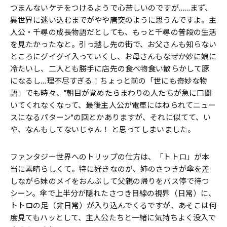
つまんないケチをつけるようで心苦しいのですが……まず、
異世界に迷い込むまでがやや唐突のように思うんですよ。主
人公・千尋の成長物語だとしても、もっと千尋の普段の生活
を見たかったなと。引っ越し先の街で、お父さんも知らない
ところにグイグイ入っていくし、お母さんもなぜか妙に娘に
冷たいし、二人とも勝手に店先の食べ物食い散らかして豚
になるし…理不尽すぎる！ちょっと前の「世にも奇妙な物
語」でも時々、"朝目が覚めたらまわりの人たちが急に口聞
いてくれなくなって、最後主人公が電車にはねられてニュー
スになるパターン"の回とかありますが、それに似てて、い
や、なんもしてないじゃん！ と思ってしまいました。
ファンタジー世界へのトリップの仕方は、「トトロ」が本
当に素晴らしくて。特に好きなのが、姉のさつきが傘を差
しながら妹のメイをおんぶして父親の帰りをバス停で待つ
シーン。傘で上半分が隠れたさつき目線の視界（日常）に、
トトロの足（非日常）が入り込んでくるですが、あそこは何
度見てもハッとして、主人公たちと一緒に気持ちよく没入で