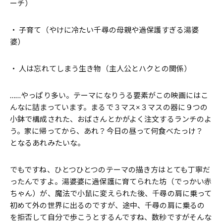
ーチ）
・ 子育て（やけに冷たい千尋の母親や過保護すぎる湯婆
婆）
・ 人は忘れてしまう生き物（主人公とハクとの関係）
……やっぱり多い。テーマになりうる要素がこの映画にはこ
んなに詰まっています。まるで３マス×３マスの器に９つの
小鉢で構成された、おばさんとかがよく注文するランチのよ
う。家に帰ってから、あれ？今日の昼って何食べたっけ？
となるあれみたいな。
でもですね、ひとつひとつのテーマの描き方はとても丁寧だ
ったんですよ。湯婆婆に過保護に育てられた坊（でっかい赤
ちゃん）が、魔法で小鼠に変えられた後、千尋の肩に乗って
初めて外の世界に出るのですが、途中、千尋の肩に乗るの
を拒否して自分で歩こうとするんですね、数秒ですがそんな