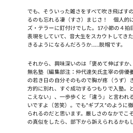
でも、そういった雑さをすべて吹き飛ばす
るのも忘れる凄（すさ）まじさ！ 個人的
ズ・テラーに釘付けでした。17小節の４拍
表現をしていて、音大生をスカウトしてき
きるようになるんだろうか……脱帽です。
それから、興味深いのは「褒めて伸ばすか
無名塾（編集部注：仲代達矢氏主宰の俳優
の若き日の自分そのもので胸が疼（うず）
方的に別れ、すぐ成功するつもりで入塾。
こえない」、一歩歩くと「違う」と言われ
いですよ（苦笑）。でも“ギプス”のように
られるのだと思います。厳しさのなかでこ
の真似をしたら、部下から訴えられるかも