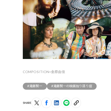
COMPOSITION=金原由佳
#滝藤賢一
#滝藤賢一の映画独り語り座
SHARE