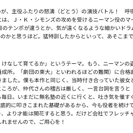
のが、主役ふたりの怒濤（どとう）の演技バトル！ 呼
には、Ｊ・Ｋ・シモンズの攻めを受けるニーマン役のマ
目のテンポが違うとか、気が遠くなるような細かいドラ
たのかと思うほど。猛特訓したからといって、あそこま
、けなして育てるか」というテーマ。もう、ニーマンの
養成所。「劇団の東大」といわれるほどの難関）に合格
きました。僕も本作と同じく、当時付き合っていた彼女
ところが、仲代さんの稽古は厳しく、一言台詞を言うと
る毎日。いまだに無名塾の近くに行くと、吐き気を催す
徹底的に叩きこまれた基礎があるから、今も役者を続け
そ、より才能は開花すると思う。だけど会社でフレッチ
しれませんので、ご用心を！
歌舞伎俳優・尾上右近が休息を過
前列ホテル「UMITO 熱海 別邸」