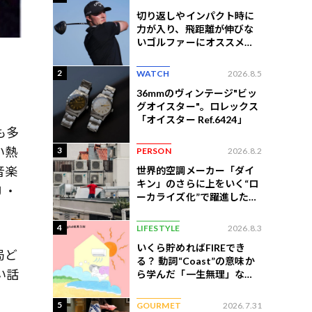
切り返しやインパクト時に
力が入り、飛距離が伸びな
いゴルファーにオススメの
練習法
2
WATCH
2026.8.5
36mmのヴィンテージ"ビッ
グオイスター"。ロレックス
「オイスター Ref.6424」
も多
い熱
3
PERSON
2026.8.2
音楽
世界的空調メーカー「ダイ
キン」のさらに上をいく“ロ
Ｊ・
ーカライズ化”で躍進したイ
ンドネシア企業とは？
4
LIFESTYLE
2026.8.3
いくら貯めればFIREでき
局ど
る？ 動詞“Coast”の意味か
い話
ら学んだ「一生無理」な切
ない現実
5
GOURMET
2026.7.31