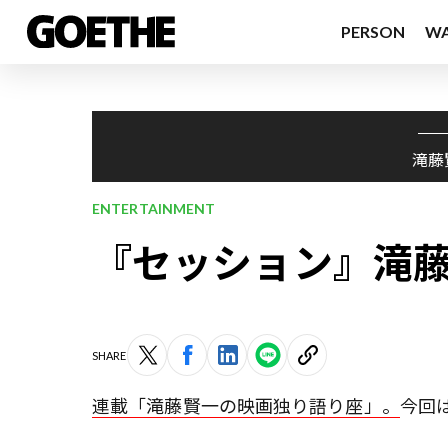
PERSON
W
滝藤
ENTERTAINMENT
『セッション』滝藤
SHARE
連載「滝藤賢一の映画独り語り座」。
今回