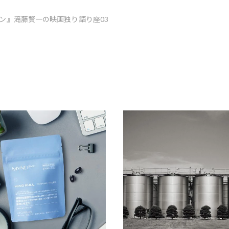
ン』滝藤賢一の映画独り語り座03