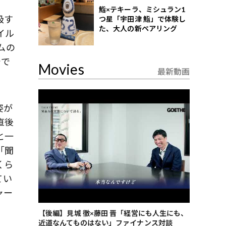
鮨×テキーラ、ミシュラン1
吸す
つ星「宇田津 鮨」で体験し
た、大人の新ペアリング
イル
ムの
でで
Movies
最新動画
姿が
直後
と一
「聞
くら
てい
ャー
ごした、海最
【後編】見城 徹×藤田 晋「経営にも人生にも、
【ゲーテ9
近道なんてものはない」ファイナンス対談
ンタビュー