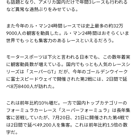
も話題となり、アメリカ国内だけで年間3レースも行われる
など異常な過熱ぶりをみせている。
また今年のル・マン24時間レースでは史上最多の約32万
9000人の観客を動員した。ル・マン24時間はおそらくいま
世界でもっとも集客力のあるレースといえるだろう。
モータースポーツは下火と言われる日本でも、この数年着実
に観客動員数が増えている。国内でもっとも人気のレースシ
リーズは「スーパーGT」だが、今年のゴールデンウイーク
に富士スピードウェイで開催された第2戦には、2日間で延
べ8万8400人が訪れた。
これは前年比約10％増だ。一方で国内トップカテゴリーの
フォーミュラカーレース「スーパーフォーミュラ」は長年集
客に苦戦していたが、7月20日、21日に開催された第4戦で
は2日間で延べ49,200人を集客。これは前年比約1.5倍の数
字だ。