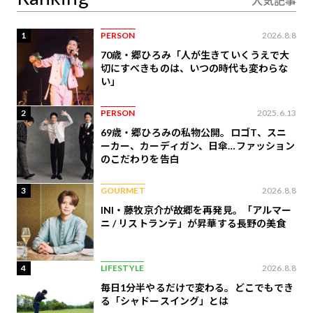
人気記事
1
PERSON
2026.8.8
70歳・郷ひろみ「人が生きていくうえで大
切にすべきものは、いつの時代も変わらな
い」
2
PERSON
2025.6.13
69歳・郷ひろみの私物公開。ロゴT、スニ
ーカー、カーディガン、日傘…ファッション
のこだわりを告白
3
GOURMET
2026.8.8
INI・藤牧京介が故郷を再発見。「アルマー
ニ / リストランテ」が昇華する長野の美食
4
LIFESTYLE
2026.8.8
毎日1分半やるだけで変わる。どこでもでき
る「シャドースイング」とは