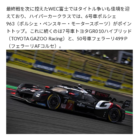
最終戦を次に控えたWEC富士ではタイトル争いも佳境を迎
えており、ハイパーカークラスでは、6号車ポルシェ
963（ポルシェ・ペンスキー・モータースポーツ）がポイン
トトップ。これに続くのは7号車トヨタGR010ハイブリッド
（TOYOTA GAZOO Racing）と、50号車フェラーリ499Ｐ
（フェラーリAFコルセ）。