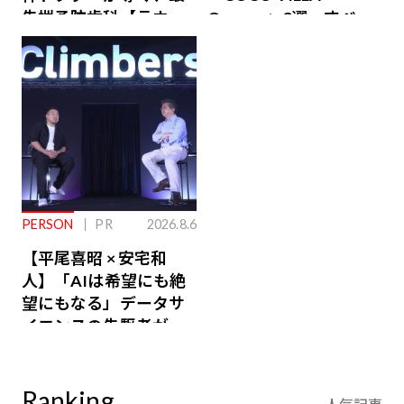
先端予防歯科【ラウン
Owners」3選。すべて
ジ会員特典あり】
が絶景、収益も得られ
るその仕組みとは
PERSON
PR
2026.8.6
【平尾喜昭 × 安宅和
人】「AIは希望にも絶
望にもなる」データサ
イエンスの先駆者が語
り合うAI時代の意思決
定
Ranking