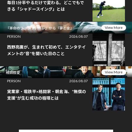
毎日1分半やるだけで変わる。どこでもで
きる「シャドースイング」とは
View More
『革命のファンファーレ』から『夢と金』
PERSON
2026.08.07
西野亮廣が、生まれて初めて、エンタテイ
メントの“音”を聞いた日のこと
View More
相師相愛
PERSON
2026.08.07
実業家・堀鉄平×格闘家・朝倉海、“無償の
支援”が生む成功の循環とは