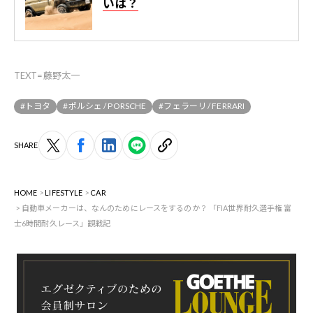
いは？
TEXT=藤野太一
#トヨタ
#ポルシェ / PORSCHE
#フェラーリ / FERRARI
SHARE
HOME
LIFESTYLE
CAR
自動車メーカーは、なんのためにレースをするのか？ 「FIA世界耐久選手権 富
士6時間耐久レース」観戦記