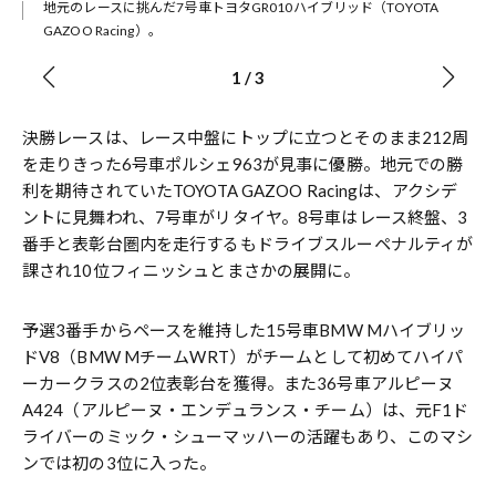
ール
地元のレースに挑んだ7号車トヨタGR010ハイブリッド（TOYOTA
GAZOO Racing）。
1
/
3
決勝レースは、レース中盤にトップに立つとそのまま212周
を走りきった6号車ポルシェ963が見事に優勝。地元での勝
利を期待されていたTOYOTA GAZOO Racingは、アクシデ
ントに見舞われ、7号車がリタイヤ。8号車はレース終盤、3
番手と表彰台圏内を走行するもドライブスルーペナルティが
課され10位フィニッシュとまさかの展開に。
予選3番手からペースを維持した15号車BMW Mハイブリッ
ドV8（BMW MチームWRT）がチームとして初めてハイパ
ーカークラスの2位表彰台を獲得。また36号車アルピーヌ
A424（アルピーヌ・エンデュランス・チーム）は、元F1ド
ライバーのミック・シューマッハーの活躍もあり、このマシ
ンでは初の3位に入った。