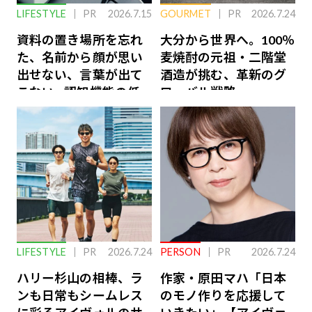
LIFESTYLE
PR
2026.7.15
GOURMET
PR
2026.7.24
資料の置き場所を忘れ
大分から世界へ。100％
た、名前から顔が思い
麦焼酎の元祖・二階堂
出せない、言葉が出て
酒造が挑む、革新のグ
こない…認知機能の低
ローバル戦略
下を救う、脳のインナ
ーケアとは
LIFESTYLE
PR
2026.7.24
PERSON
PR
2026.7.24
ハリー杉山の相棒、ラ
作家・原田マハ「日本
ンも日常もシームレス
のモノ作りを応援して