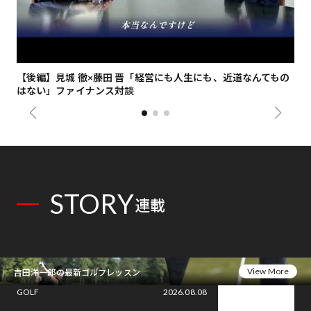
【後編】見城 徹×藤田 晋「経営にも人生にも、近道なんてもの
【
はない」ファイナンス対談
総
STORY
連載
View More
吉田洋一郎の最新ゴルフレッスン
GOLF
2026.08.08