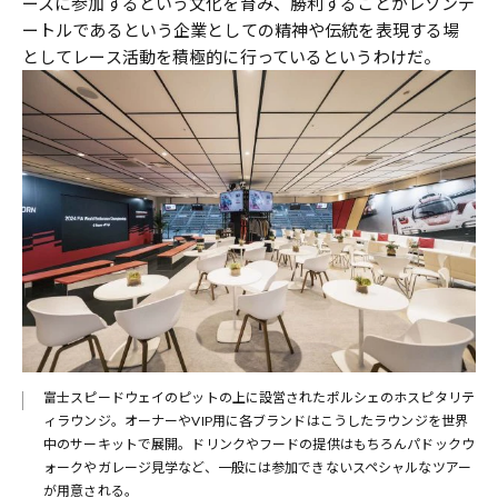
ースに参加するという文化を育み、勝利することがレゾンデ
ートルであるという企業としての精神や伝統を表現する場
としてレース活動を積極的に行っているというわけだ。
る。
富士スピードウェイのピットの上に設営されたポルシェのホスピタリテ
テラ
ィラウンジ。オーナーやVIP用に各ブランドはこうしたラウンジを世界
パ
中のサーキットで展開。ドリンクやフードの提供はもちろんパドックウ
ォークやガレージ見学など、一般には参加できないスペシャルなツアー
が用意される。