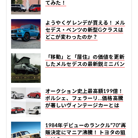
てみた！
ようやくゲレンデが買える！ メル
セデス・ベンツの新型Gクラスは
どこが変わったのか？
「移動」と「居住」の価値を更新
したメルセデスの最新鋭ミニバン
オークション史上最高額199億！
ポルシェ、フェラーリ…価格高騰
が著しいヴィンテージカーとは
1984年デビューのランクル“70”再
販決定にマニア沸騰！ トヨタの狙