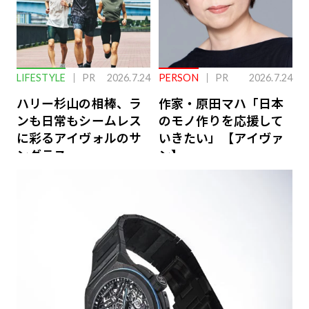
LIFESTYLE
PR
2026.7.24
PERSON
PR
2026.7.24
ハリー杉山の相棒、ラ
作家・原田マハ「日本
ンも日常もシームレス
のモノ作りを応援して
に彩るアイヴォルのサ
いきたい」【アイヴァ
ングラス
ン】