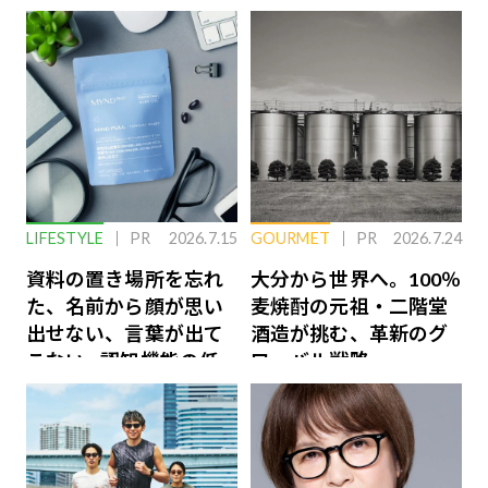
LIFESTYLE
PR
2026.7.15
GOURMET
PR
2026.7.24
資料の置き場所を忘れ
大分から世界へ。100％
た、名前から顔が思い
麦焼酎の元祖・二階堂
出せない、言葉が出て
酒造が挑む、革新のグ
こない…認知機能の低
ローバル戦略
下を救う、脳のインナ
ーケアとは