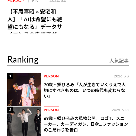
PERSON
PR
2026.8.6
【平尾喜昭 × 安宅和
人】「AIは希望にも絶
望にもなる」データサ
イエンスの先駆者が語
り合うAI時代の意思決
定
Ranking
人気記事
1
PERSON
2026.8.8
70歳・郷ひろみ「人が生きていくうえで大
切にすべきものは、いつの時代も変わらな
い」
2
PERSON
2025.6.13
69歳・郷ひろみの私物公開。ロゴT、スニ
ーカー、カーディガン、日傘…ファッション
のこだわりを告白