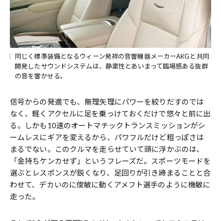
同じく標準装備となるウィーン発祥の音響機器メーカーAKGと共同
開発したサウンドシステムは、静粛性とあいまって臨場感ある抜群
の音を響かせる。
信号からの発進でも、無理矢理にパワーを絞りだすのでは
なく、軽くアクセルに足を乗っけておくだけで悠々と前に出
る。しかも10速のオートマチックトランスミッションがシ
ームレスにギアを変えるから、パワフルだけど粗っぽさは
まるでない。このクルマを走らせていて頭に浮かぶのは、
「金持ちケンカせず」というフレーズだ。スポーツモードを
選ぶとレスポンスが鋭くなり、足回りが引き締まることと合
わせて、デカいのに俊敏に動くアメフト選手のように機敏に
走った。