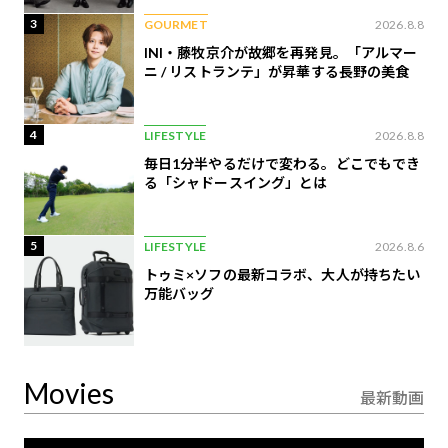
3
GOURMET
2026.8.8
INI・藤牧京介が故郷を再発見。「アルマー
ニ / リストランテ」が昇華する長野の美食
4
LIFESTYLE
2026.8.8
毎日1分半やるだけで変わる。どこでもでき
る「シャドースイング」とは
5
LIFESTYLE
2026.8.6
トゥミ×ソフの最新コラボ、大人が持ちたい
万能バッグ
Movies
最新動画