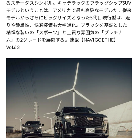
るステータスシンボル。キャデラックのフラッグシップSUV
モデルということは、アメリカで最も高級なモデルだ。従来
モデルからさらにビッグサイズとなった5代目現行型は、走
りや静粛性、快適装備も大幅進化。ブラックを基調とした
精悍な装いの「スポーツ」と上質な雰囲気の「プラチナ
ム」の2グレードを展開する。連載【NAVIGOETHE】
Vol.63