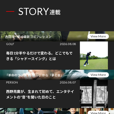
STORY
連載
View More
吉田洋一郎の最新ゴルフレッスン
GOLF
2026.08.08
毎日1分半やるだけで変わる。どこでもで
きる「シャドースイング」とは
View More
『革命のファンファーレ』から『夢と金』
PERSON
2026.08.07
西野亮廣が、生まれて初めて、エンタテイ
メントの“音”を聞いた日のこと
View More
相師相愛