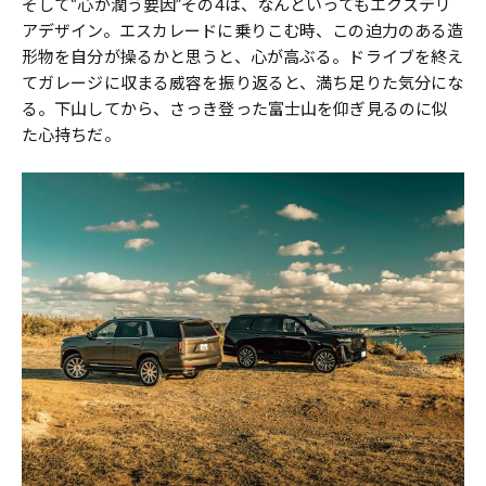
そして“心が潤う要因”その4は、なんといってもエクステリ
アデザイン。エスカレードに乗りこむ時、この迫力のある造
形物を自分が操るかと思うと、心が高ぶる。ドライブを終え
てガレージに収まる威容を振り返ると、満ち足りた気分にな
る。下山してから、さっき登った富士山を仰ぎ見るのに似
た心持ちだ。