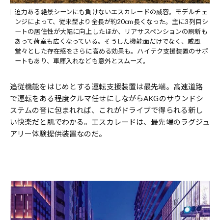
迫力ある絶景シーンにも負けないエスカレードの威容。モデルチェ
ンジによって、従来型より全長が約20cm長くなった。主に3列目シ
ートの居住性が大幅に向上したほか、リアサスペンションの刷新も
あって荷室も広くなっている。そうした機能面だけでなく、威風
堂々とした存在感をさらに高める効果も。ハイテク支援装置のサポ
ートもあり、車庫入れなども意外とスムーズ。
追従機能をはじめとする運転支援装置は最先端。高速道路
で運転をある程度クルマ任せにしながらAKGのサウンドシ
ステムの音に包まれれば、これがドライブで得られる新し
い快楽だと肌でわかる。エスカレードは、最先端のラグジュ
アリー体験提供装置なのだ。