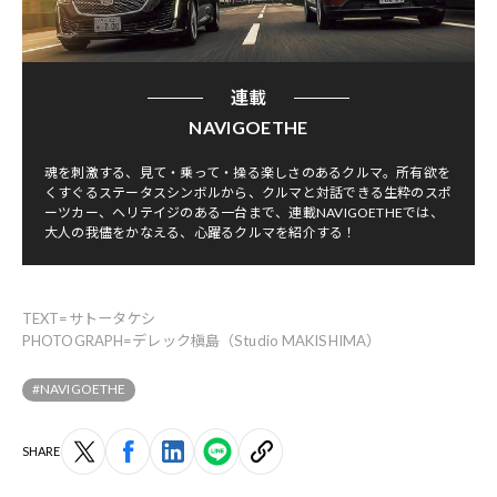
連載
NAVIGOETHE
魂を刺激する、見て・乗って・操る楽しさのあるクルマ。所有欲を
くすぐるステータスシンボルから、クルマと対話できる生粋のスポ
ーツカー、ヘリテイジのある一台まで、連載NAVIGOETHEでは、
大人の我儘をかなえる、心躍るクルマを紹介する！
TEXT=サトータケシ
PHOTOGRAPH=デレック槇島（Studio MAKISHIMA）
#NAVIGOETHE
SHARE