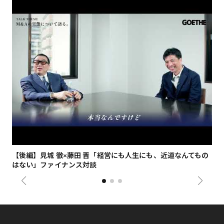
【後編】見城 徹×藤田 晋「経営にも人生にも、近道なんてもの
【
はない」ファイナンス対談
総