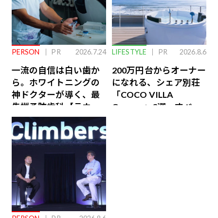
PERSON
PR
2026.7.24
LIFESTYLE
PR
2026.8.6
一流の自信は白い歯か
200万円台からオーナー
ら。ホワイトニングの
になれる、シェア別荘
神ドクターが導く、最
「COCO VILLA
先端予防歯科【ラウン
Owners」3選。すべて
ジ会員特典あり】
が絶景、収益も得られ
るその仕組みとは