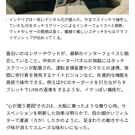
インテリアは一気にデジタル化が進んだ。今までスイッチで操作し
ていたものをタッチスクリーンによるインターフェイスへと刷新、
ウッドやレザーの質感は高く、繊細で美しいステッチからはクラフ
ツマンシップが伝わってくる。
面白いのはレザーやウッドが、最新のインターフェイスと融
合していること。中央のメーターパネルの両脇にはタッチ
スクリーンが配置され、運転支援装置やスマホとの連携、夜
間に歩行者を発見するナイトビジョンなど、先進的な機能を
直感で操作できる。例えばPCのキーボードを打ちながらタ
ブレットでLINEの返事をするような、イマっぽい構成だ。
“心が潤う要因”その2は、大船に乗ったような乗り心地。サ
スペンションを刷新した効果は明らかで、目の細かいフィル
ターで濾過（ろか）したかのように、足まわりの動きからエ
グ味が消えてスムーズな味わいになった。