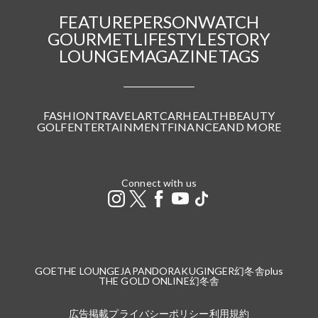
FEATURE
PERSON
WATCH
GOURMET
LIFESTYLE
STORY
LOUNGE
MAGAZINE
TAGS
FASHION
TRAVEL
ART
CAR
HEALTH
BEAUTY
GOLF
ENTERTAINMENT
FINANCE
AND MORE
Connect with us
GOETHE LOUNGE
JAPANDORAKU
GINGER
幻冬舎plus
THE GOLD ONLINE
幻冬舎
広告掲載
プライバシーポリシー
利用規約