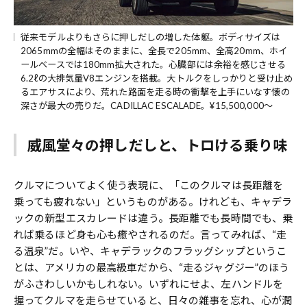
従来モデルよりもさらに押しだしの増した体躯。ボディサイズは
2065mmの全幅はそのままに、全長で205mm、全高20mm、ホイ
ールベースでは180mm拡大された。心臓部には余裕を感じさせる
6.2ℓの大排気量V8エンジンを搭載。大トルクをしっかりと受け止め
るエアサスにより、荒れた路面を走る時の衝撃を上手にいなす懐の
深さが最大の売りだ。CADILLAC ESCALADE。¥15,500,000～
威風堂々の押しだしと、トロける乗り味
クルマについてよく使う表現に、「このクルマは長距離を
乗っても疲れない」というものがある。けれども、キャデラ
ックの新型エスカレードは違う。長距離でも長時間でも、乗
れば乗るほど身も心も癒やされるのだ。言ってみれば、“走
る温泉”だ。いや、キャデラックのフラッグシップというこ
とは、アメリカの最高級車だから、“走るジャグジー”のほう
がふさわしいかもしれない。いずれにせよ、左ハンドルを
握ってクルマを走らせていると、日々の雑事を忘れ、心が潤