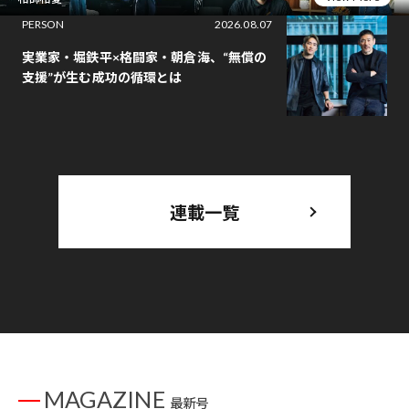
PERSON
2026.08.07
実業家・堀鉄平×格闘家・朝倉海、“無償の
支援”が生む成功の循環とは
連載一覧
MAGAZINE
最新号