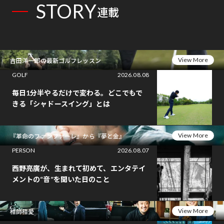
STORY
連載
View More
吉田洋一郎の最新ゴルフレッスン
GOLF
2026.08.08
毎日1分半やるだけで変わる。どこでもで
きる「シャドースイング」とは
View More
『革命のファンファーレ』から『夢と金』
PERSON
2026.08.07
西野亮廣が、生まれて初めて、エンタテイ
メントの“音”を聞いた日のこと
View More
相師相愛