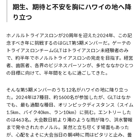
期生、期待と不安を胸にハワイの地へ降
り立つ
ホノルルトライアスロンが20周年を迎えた2024年、この記
念すべき年に挑戦するのはGLT第5期メンバーだ。ゲーテの
トライアスロンチームGLTはトライアスロン未経験者のみ
で、約半年でホノルルトライアスロンの完走を目指す。経営
者、歯医者、各界のビジネスパーソンが、多忙ななかひとつ
の目標に向けて、半年間をともに過ごしてきた。
そんな第5期メンバーのうち12名がハワイの地に降り立っ
た。2024年は7種目、約1600名が参加したが、GLTはなか
でも、最も過酷な種目、オリンピックディスタンス（スイム
1.5km、バイク40km、ラン10km）に挑む。エントリーした
のは463名。大会数日前より滝のような雨が降り、洪水警報
まで発令されたホノルル。呆然と立ち尽くす場面もあった
が、心配をよそに大会当日の朝4時に雨はピタリと止み、曇