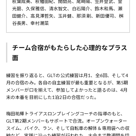
秋葉成美、秋幡由紀、閏間亮、尾崎陽、笠井登武、金
光碧、久保雅信、清水智文、白石陽介、鈴木和馬、瀬
田健介、高見澤哲矢、玉井健、那須 剛、新田優司、桝
谷長男、幸村潮菜
チーム合宿がもたらした心理的なプラス
面
練習を振り返ると、GLTの公式練習は月1、全6回、そして4
月の合宿のみ。各自の自主練習が最も重要となるが、第5期
メンバーが口を揃えて、参加してよかったと語るのは、4月
末の本番を目前にした1泊2日の合宿だった。
梅田祐輝トライアスロンプレイングコーチの指導のもと、
GLT第2期メンバーもサポートで合流。オープンウォーター
スイム、バイク、ラン、そして自転車の解体＆専用袋への収
納など、実践に沿った練習が行われた。大会まで数週間を切