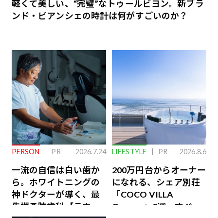
軽くて美しい、“完璧”なトゥールビヨン。新ブラ
ンド・ビアンシェの時計は何がすごいのか？
PERSON
PR
2026.7.24
LIFESTYLE
PR
2026.8.6
一流の自信は白い歯か
200万円台からオーナー
ら。ホワイトニングの
になれる、シェア別荘
神ドクターが導く、最
「COCO VILLA
先端予防歯科【ラウン
Owners」3選。すべて