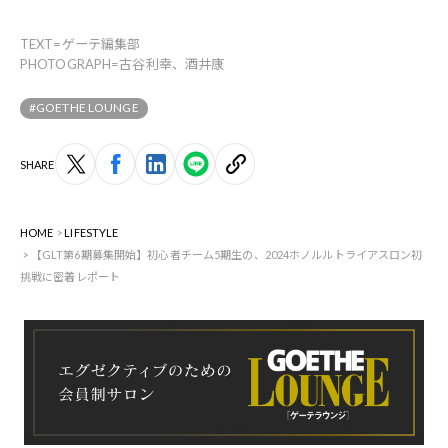
TEXT=ゲーテ編集部
PHOTOGRAPH=古谷利幸、酒井康
#GOETHE LOUNGE
SHARE
HOME
LIFESTYLE
【GLT第6期募集開始】初心者チーム5期生の、2024ホノルルトライアスロン初
挑戦に密着レポート