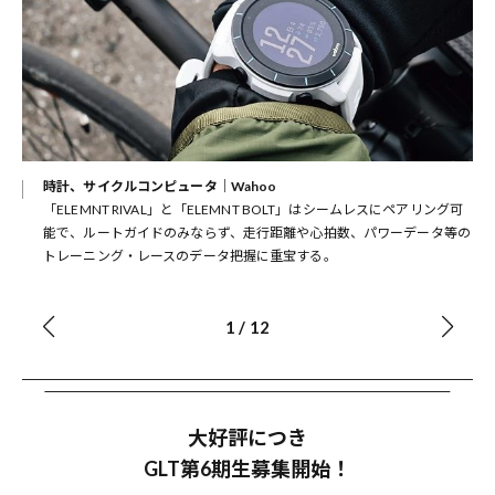
時計、サイクルコンピュータ｜Wahoo
オレ
「ELEMNT RIVAL」と「ELEMNT BOLT」はシームレスにペアリング可
グネ
能で、ルートガイドのみならず、走行距離や心拍数、パワーデータ等の
トレーニング・レースのデータ把握に重宝する。
1
/
12
大好評につき
GLT第6期生募集開始！