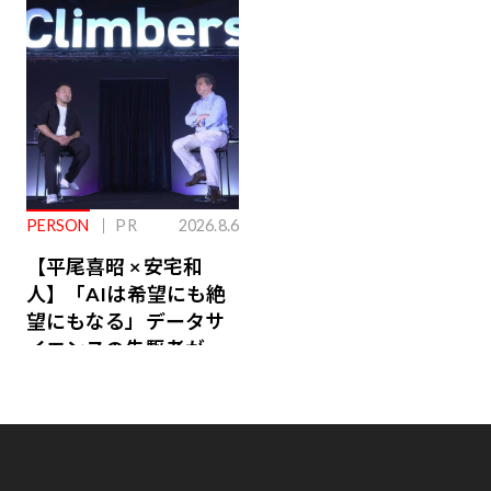
ジ会員特典あり】
が絶景、収益も得られ
るその仕組みとは
PERSON
PR
2026.8.6
【平尾喜昭 × 安宅和
人】「AIは希望にも絶
望にもなる」データサ
イエンスの先駆者が語
り合うAI時代の意思決
定