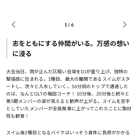
1
/
6
志をともにする仲間がいる。万感の想い
に浸る
大会当日、雨が止んだ仄暗い会場をDJが盛り上げ、独特の
緊張感に包まれる。1種目、最大の難関であるスイムがスタ
ートし、次々と入水していく。16分弱のトップで通過した
のは、なんとGLTの梅田コーチ！ 10分後、20分後と続々と
第5期メンバーの姿が見えると歓声が上がる。スイムを苦手
としていたメンバーが全員無事に上がってこれたことに取材
班も歓喜！
スイム後2種目となるバイクはいっそう身体に負荷がかかる