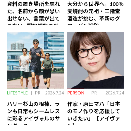
資料の置き場所を忘れ
大分から世界へ。100％
た、名前から顔が思い
麦焼酎の元祖・二階堂
出せない、言葉が出て
酒造が挑む、革新のグ
こない…認知機能の低
ローバル戦略
下を救う、脳のインナ
ーケアとは
LIFESTYLE
PR
2026.7.24
PERSON
PR
2026.7.24
ハリー杉山の相棒、ラ
作家・原田マハ「日本
ンも日常もシームレス
のモノ作りを応援して
に彩るアイヴォルのサ
いきたい」【アイヴァ
ングラス
ン】