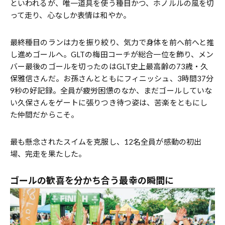
といわれるが、唯一道具を使う種目かつ、ホノルルの風を切
って走り、心なしか表情は和やか。
最終種目のランは力を振り絞り、気力で身体を前へ前へと推
し進めゴールへ。GLTの梅田コーチが総合一位を飾り、メン
バー最後のゴールを切ったのはGLT史上最高齢の73歳・久
保雅信さんだ。お孫さんとともにフィニッシュ、3時間37分
9秒の好記録。全員が疲労困憊のなか、まだゴールしていな
い久保さんをゲートに張りつき待つ姿は、苦楽をともにし
た仲間だからこそ。
最も懸念されたスイムを克服し、12名全員が感動の初出
場、完走を果たした。
ゴールの歓喜を分かち合う最幸の瞬間に