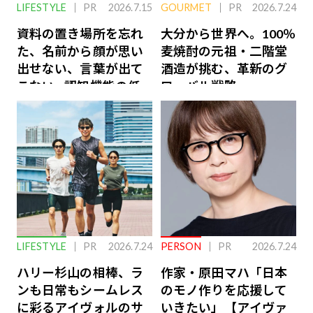
LIFESTYLE
PR
2026.7.15
GOURMET
PR
2026.7.24
資料の置き場所を忘れ
大分から世界へ。100％
た、名前から顔が思い
麦焼酎の元祖・二階堂
出せない、言葉が出て
酒造が挑む、革新のグ
こない…認知機能の低
ローバル戦略
下を救う、脳のインナ
ーケアとは
LIFESTYLE
PR
2026.7.24
PERSON
PR
2026.7.24
ハリー杉山の相棒、ラ
作家・原田マハ「日本
ンも日常もシームレス
のモノ作りを応援して
に彩るアイヴォルのサ
いきたい」【アイヴァ