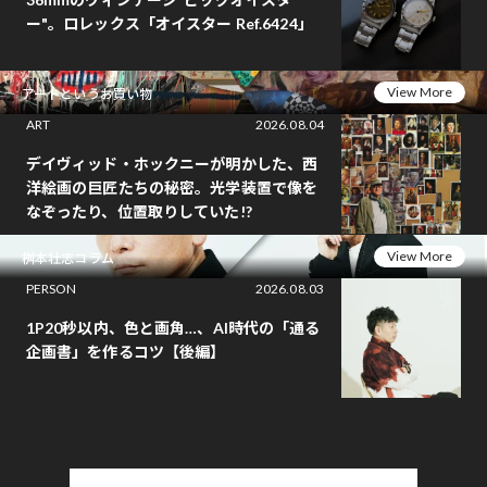
ー"。ロレックス「オイスター Ref.6424」
View More
アートというお買い物
ART
2026.08.04
デイヴィッド・ホックニーが明かした、西
洋絵画の巨匠たちの秘密。光学装置で像を
なぞったり、位置取りしていた!?
View More
桝本壮志コラム
PERSON
2026.08.03
1P20秒以内、色と画角…、AI時代の「通る
企画書」を作るコツ【後編】