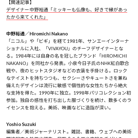
【関連記事】
デザイナー中野裕通「ミッキーも仏像も、好きで縁があっ
たから来てくれた」
中野裕通／Hiromichi Nakano
「ニコル」や「ビギ」を経て1981年、サンエーインターナ
ショナルに入社、「VIVAYOU」のチーフデザイナーとな
る。1984年には自身の名を冠したブランド「HIROMICHI
NAKANO」を同社から発表。小泉今日子氏のNHK紅白歌合
戦や、夜のヒットスタジオなどの衣装を手掛ける。ロック
なテイストを持ちつつも、セクシーさやキュートさを兼ね
備えたデザインは流行に敏感で個性的な女性たちから絶大
な支持を得た。1990年に独立。1998年パリコレクション初
参加。独自の感性を打ち出した服づくりを続け、数多くのラ
イセンスを抱える。美術、映画などに造詣が深い。
Yoshio Suzuki
編集者／美術ジャーナリスト。雑誌、書籍、ウェブへの美術