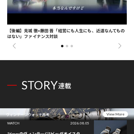
【後編】見城 徹×藤田 晋「経営にも人生にも、近道なんてもの
【
はない」ファイナンス対談
総
STORY
連載
View More
ヴィンテージウォッチ再考
WATCH
2026.08.05
36mmのヴィンテージ"ビッグオイスタ