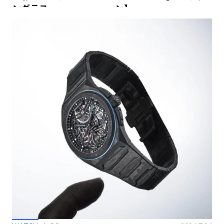
ングラス
ン】