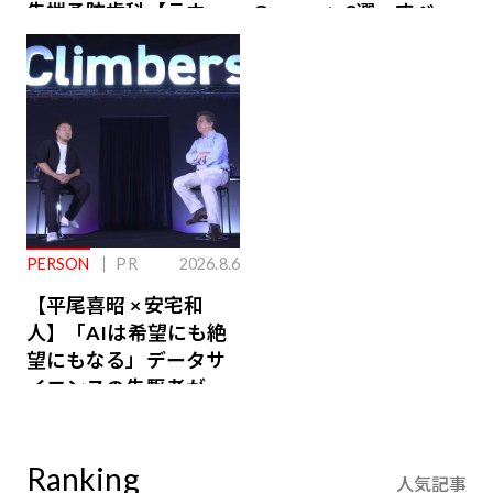
先端予防歯科【ラウン
Owners」3選。すべて
ジ会員特典あり】
が絶景、収益も得られ
るその仕組みとは
PERSON
PR
2026.8.6
【平尾喜昭 × 安宅和
人】「AIは希望にも絶
望にもなる」データサ
イエンスの先駆者が語
り合うAI時代の意思決
定
Ranking
人気記事