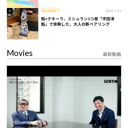
5
GOURMET
2026.7.31
鮨×テキーラ、ミシュラン1つ星「宇田津
鮨」で体験した、大人の新ペアリング
Movies
最新動画