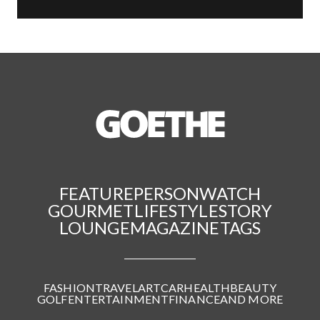
FEATURE
PERSON
WATCH
GOURMET
LIFESTYLE
STORY
LOUNGE
MAGAZINE
TAGS
FASHION
TRAVEL
ART
CAR
HEALTH
BEAUTY
GOLF
ENTERTAINMENT
FINANCE
AND MORE