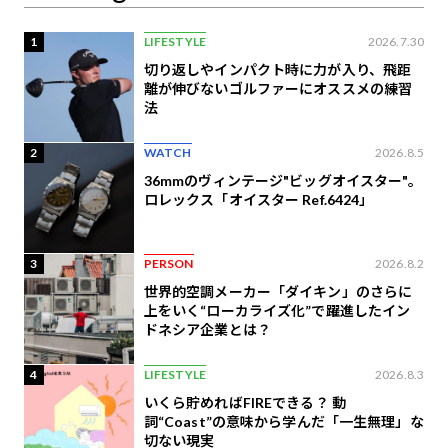
1
LIFESTYLE
2026.7.30
切り返しやインパクト時に力が入り、飛距
離が伸びないゴルファーにオススメの練習
法
2
WATCH
2026.8.5
36mmのヴィンテージ"ビッグオイスター"。
ロレックス「オイスター Ref.6424」
3
PERSON
2026.8.2
世界的空調メーカー「ダイキン」のさらに
上をいく“ローカライズ化”で躍進したイン
ドネシア企業とは？
4
LIFESTYLE
2026.8.3
いくら貯めればFIREできる？ 動
詞“Coast”の意味から学んだ「一生無理」な
切ない現実