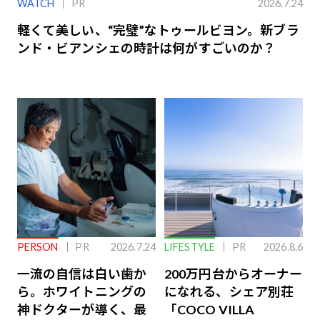
WATCH
PR
2026.7.24
軽くて美しい、“完璧”なトゥールビヨン。新ブラ
ンド・ビアンシェの時計は何がすごいのか？
PERSON
PR
2026.7.24
LIFESTYLE
PR
2026.8.6
一流の自信は白い歯か
200万円台からオーナー
ら。ホワイトニングの
になれる、シェア別荘
神ドクターが導く、最
「COCO VILLA