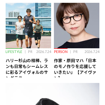
下を救う、脳のインナ
ーケアとは
LIFESTYLE
PR
2026.7.24
PERSON
PR
2026.7.24
ハリー杉山の相棒、ラ
作家・原田マハ「日本
ンも日常もシームレス
のモノ作りを応援して
に彩るアイヴォルのサ
いきたい」【アイヴァ
ングラス
ン】