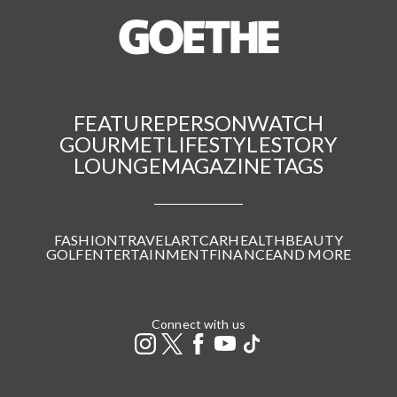
FEATURE
PERSON
WATCH
GOURMET
LIFESTYLE
STORY
LOUNGE
MAGAZINE
TAGS
FASHION
TRAVEL
ART
CAR
HEALTH
BEAUTY
GOLF
ENTERTAINMENT
FINANCE
AND MORE
Connect with us