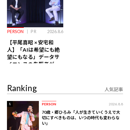
PERSON
PR
2026.8.6
【平尾喜昭 × 安宅和
人】「AIは希望にも絶
望にもなる」データサ
イエンスの先駆者が語
り合うAI時代の意思決
定
Ranking
人気記事
1
PERSON
2026.8.8
70歳・郷ひろみ「人が生きていくうえで大
切にすべきものは、いつの時代も変わらな
い」