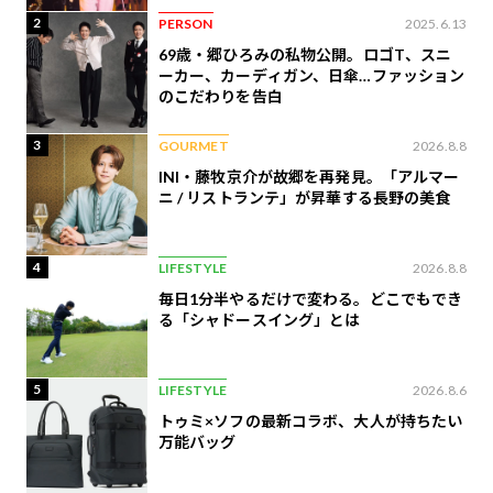
2
PERSON
2025.6.13
69歳・郷ひろみの私物公開。ロゴT、スニ
ーカー、カーディガン、日傘…ファッション
のこだわりを告白
3
GOURMET
2026.8.8
INI・藤牧京介が故郷を再発見。「アルマー
ニ / リストランテ」が昇華する長野の美食
4
LIFESTYLE
2026.8.8
毎日1分半やるだけで変わる。どこでもでき
る「シャドースイング」とは
5
LIFESTYLE
2026.8.6
トゥミ×ソフの最新コラボ、大人が持ちたい
万能バッグ