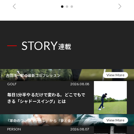
STORY
連載
View More
吉田洋一郎の最新ゴルフレッスン
GOLF
2026.08.08
毎日1分半やるだけで変わる。どこでもで
きる「シャドースイング」とは
View More
『革命のファンファーレ』から『夢と金』
PERSON
2026.08.07