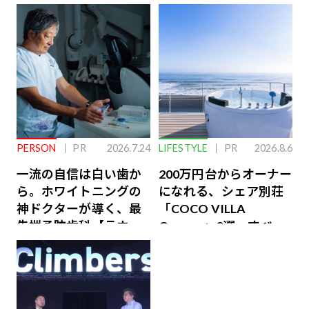
PERSON
PR
2026.7.24
LIFESTYLE
PR
2026.8.6
一流の自信は白い歯か
200万円台からオーナー
ら。ホワイトニングの
になれる、シェア別荘
神ドクターが導く、最
「COCO VILLA
先端予防歯科【ラウン
Owners」3選。すべて
ジ会員特典あり】
が絶景、収益も得られ
るその仕組みとは