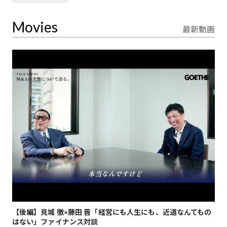
Movies
最新動画
【後編】見城 徹×藤田 晋「経営にも人生にも、近道なんてもの
【
はない」ファイナンス対談
総