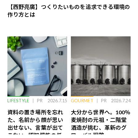
【西野亮廣】つくりたいものを追求できる環境の
作り方とは
LIFESTYLE
PR
2026.7.15
GOURMET
PR
2026.7.24
資料の置き場所を忘れ
大分から世界へ。100％
た、名前から顔が思い
麦焼酎の元祖・二階堂
出せない、言葉が出て
酒造が挑む、革新のグ
こない…認知機能の低
ローバル戦略