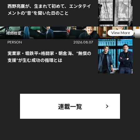
西野亮廣が、生まれて初めて、エンタテイ
メントの“音”を聞いた日のこと
View More
相師相愛
PERSON
2026.08.07
実業家・堀鉄平×格闘家・朝倉海、“無償の
支援”が生む成功の循環とは
連載一覧