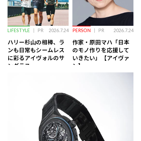
LIFESTYLE
PR
2026.7.24
PERSON
PR
2026.7.24
ハリー杉山の相棒、ラ
作家・原田マハ「日本
ンも日常もシームレス
のモノ作りを応援して
に彩るアイヴォルのサ
いきたい」【アイヴァ
ングラス
ン】