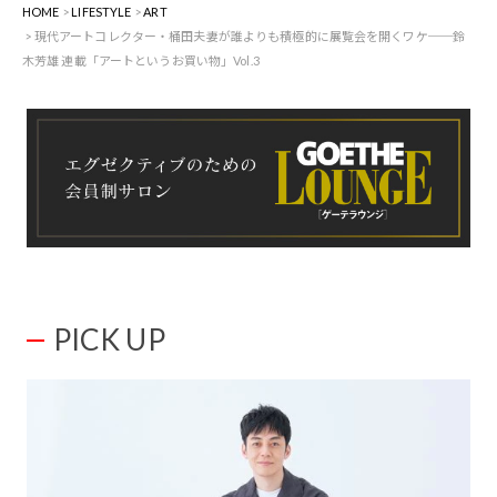
HOME
LIFESTYLE
ART
現代アートコレクター・桶田夫妻が誰よりも積極的に展覧会を開くワケ──鈴
木芳雄 連載「アートというお買い物」Vol.3
PICK UP