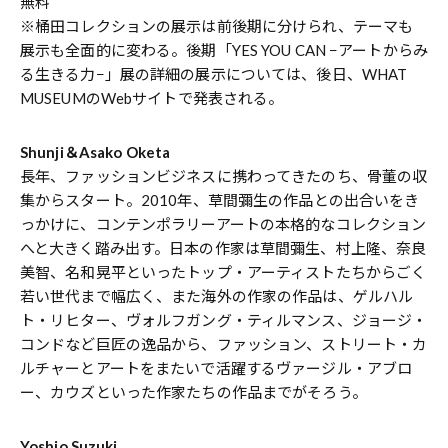
無料
※桶田コレクションの展示は前後期に分けられ、テーマも
展示も全面的に変わる。後期「YES YOU CAN −アートからみ
る生きる力−」展の詳細の展示については、後日、WHAT
MUSEUMのWebサイトで発表される。
Shunji＆Asako Oketa
長年、ファッションビジネスに携わってきたのち、骨董の収
集からスタート。2010年、草間彌生の作品との出合いをき
っかけに、コンテンポラリーアートの本格的なコレクション
へと大きく踏み出す。日本の作家は草間彌生、村上隆、奈良
美智、名和晃平といったトップ・アーティストたちからごく
若い世代まで幅広く、また海外の作家の作品は、ゲルハル
ト・リヒター、ヴォルフガング・ティルマンス、ジョージ・
コンドなど巨匠の逸品から、ファッション、ストリート・カ
ルチャーとアートをまたいで活躍するヴァージル・アブロ
ー、カウズといった作家たちの作品までがそろう。
Yoshio Suzuki