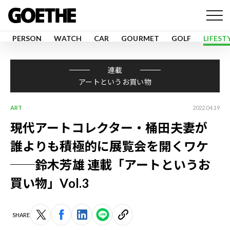
PERSON
WATCH
CAR
GOURMET
GOLF
LIFEST
連載
アートというお買い物
ART
2022.04.19
現代アートコレクター・桶田夫妻が
誰よりも積極的に展覧会を開くワケ
──鈴木芳雄 連載「アートというお
買い物」Vol.3
SHARE