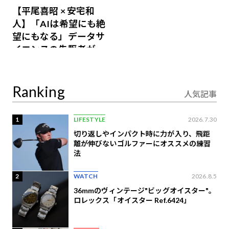
【平尾喜昭 × 安宅和
人】「AIは希望にも絶
望にもなる」データサ
イエンスの先駆者が語
り合うAI時代の意思決
定
Ranking
人気記事
1
LIFESTYLE
2026.7.30
切り返しやインパクト時に力が入り、飛距
離が伸びないゴルファーにオススメの練習
法
2
WATCH
2026.8.5
36mmのヴィンテージ"ビッグオイスター"。
ロレックス「オイスター Ref.6424」