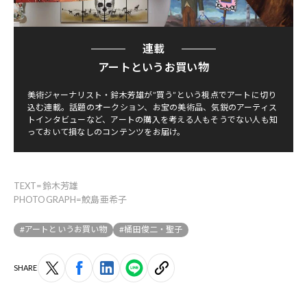
連載
アートというお買い物
美術ジャーナリスト・鈴木芳雄が”買う”という視点でアートに切り
込む連載。話題のオークション、お宝の美術品、気鋭のアーティス
トインタビューなど、アートの購入を考える人もそうでない人も知
っておいて損なしのコンテンツをお届け。
TEXT=鈴木芳雄
PHOTOGRAPH=鮫島亜希子
#アートというお買い物
#桶田俊二・聖子
SHARE