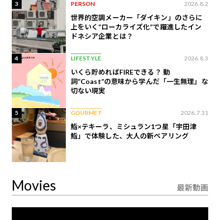
3
PERSON
2026.8.2
世界的空調メーカー「ダイキン」のさらに
上をいく“ローカライズ化”で躍進したイン
ドネシア企業とは？
4
LIFESTYLE
2026.8.3
いくら貯めればFIREできる？ 動
詞“Coast”の意味から学んだ「一生無理」な
切ない現実
5
GOURMET
2026.7.31
鮨×テキーラ、ミシュラン1つ星「宇田津
鮨」で体験した、大人の新ペアリング
Movies
最新動画