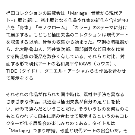
桶田コレクションの展覧会は「Mariage −骨董から現代アー
ト−」展と題し、初出展となる作品や作家の新作を含む約40
点を「身体」「モノクローム」「カラー」の3テーマに分け
て展示する。もともと桶田夫妻のコレクションは現代アート
を収集する以前、骨董の収集から始まった。李朝の陶磁器か
ら、北大路魯山人、河井寛次郎、岡部嶺男など日本を代表
する陶芸家の優品を数多く有している。それらと対比、対
面する形で現代アートの名和晃平やKAWS（カウズ）、
TIDE（タイド）、ダニエル・アーシャムらの作品を合わせ
て展示をする。
それぞれの作品が作られた国や時代、素材や手法も異なる
さまざまな作品。共通点は桶田夫妻が自分の足と目を使
い、好みで選んだということだけ。そういうものを何ものに
もとらわれずに自由に組み合わせて展示するというのもコレ
クターが作る展覧会の楽しみなのである。タイトルは
「Mariage」つまり結婚。骨董と現代アートの出会いだ。そ