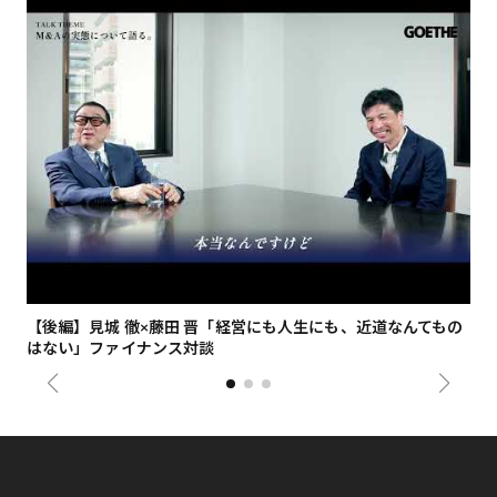
【後編】見城 徹×藤田 晋「経営にも人生にも、近道なんてもの
【
はない」ファイナンス対談
総