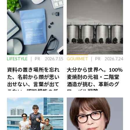
LIFESTYLE
PR
2026.7.15
GOURMET
PR
2026.7.24
資料の置き場所を忘れ
大分から世界へ。100％
た、名前から顔が思い
麦焼酎の元祖・二階堂
出せない、言葉が出て
酒造が挑む、革新のグ
こない…認知機能の低
ローバル戦略
下を救う、脳のインナ
ーケアとは