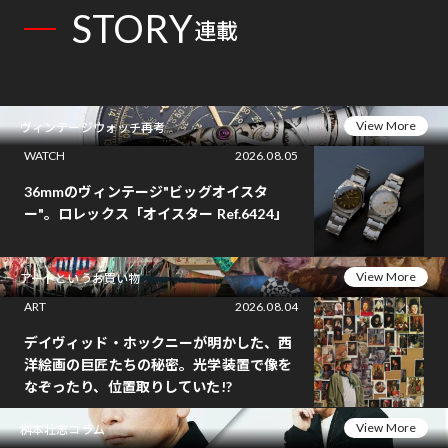
STORY
連載
View More
ヴィンテージウォッチ再考
WATCH
2026.08.05
36mmのヴィンテージ"ビッグオイスタ
ー"。ロレックス「オイスター Ref.6424」
View More
アートというお買い物
ART
2026.08.04
デイヴィッド・ホックニーが明かした、西
洋絵画の巨匠たちの秘密。光学装置で像を
なぞったり、位置取りしていた!?
View More
桝本壮志コラム