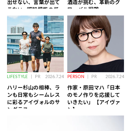
出せない、言葉が出て
酒造が挑む、革新のグ
こない…認知機能の低
ローバル戦略
下を救う、脳のインナ
ーケアとは
LIFESTYLE
PR
2026.7.24
PERSON
PR
2026.7.24
ハリー杉山の相棒、ラ
作家・原田マハ「日本
ンも日常もシームレス
のモノ作りを応援して
に彩るアイヴォルのサ
いきたい」【アイヴァ
ングラス
ン】