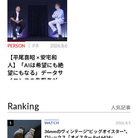
PERSON
PR
2026.8.6
【平尾喜昭 × 安宅和
人】「AIは希望にも絶
望にもなる」データサ
イエンスの先駆者が語
り合うAI時代の意思決
定
Ranking
人気記事
1
WATCH
2026.8.5
36mmのヴィンテージ"ビッグオイスター"。
ロレックス「オイスター Ref.6424」