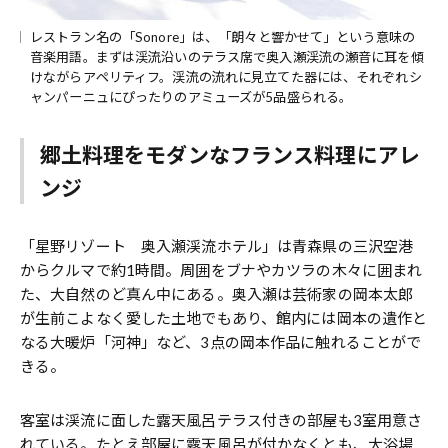
レストラン名の「Sonore」は、「朗々と響かせて」という意味の
音楽用語。まずは渓流沿いのテラス席で奥入瀬渓流の瀬音に耳を傾
けながらアペリティフ。渓流の流れに見立てた器には、それぞれシ
ャンパーニュにぴったりのアミューズが5品盛られる。
郷土料理をモダンなフランス料理にアレ
ンジ
「星野リゾート 奥入瀬渓流ホテル」は青森県の三沢空港
からクルマで約1時間。周囲をブナやカツラの木々に囲まれ
た、大自然のど真ん中にある。奥入瀬は芸術家の岡本太郎
が生前こよなく愛した土地でもあり、館内には岡本の遺作と
なる大暖炉「河神」など、3点の岡本作品に触れることがで
きる。
客室は渓流に面した露天風呂テラス付きの部屋も3室用意さ
れている。たとえ部屋に露天風呂が付かなくとも、大浴場