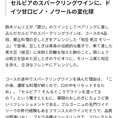
セルビアのスパークリングワインに、ド
イツ甘口ピノ・ノワールの変化球
鈴木ソムリエが「遊び」のワインとしてペアリングに差し
込んだセルビアのスパークリングワインは、コースの4品
目、郷土料理の豆しとぎをアレンジした「旬豆 帆立 モリー
ユ」で登場。豆しとぎは青森の伝統的な菓子で、煮て潰した
青大豆（枝豆）に米粉と砂糖を加えた餅のこと。岡シェフ
は帆立を詰めた豆しとぎのラビオリに、モリーユ茸と旬豆
を添え、立派なフレンチにアレンジした。
コースの途中でスパークリングワインを挟んだ理由は、「こ
の後、濃厚な料理が続くので、口の中をリセットするた
め」。「セルビア？ そんなところでワインを造ってる
の？」という驚きとともに、幕間のおしのぎにちょうど良
いリフレッシュメントである。ブルゴーニュの名門ワイナ
リーでの修行経験もあるフランス人のワインだそうで、品質
は間違いなし。ブドウ品種はリースリングで、フローラルな