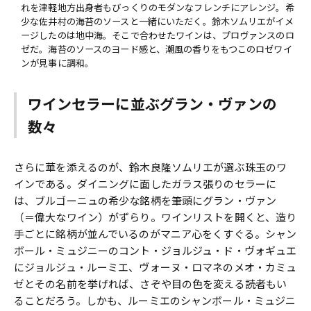
れを津軽地方出身者もびっくりのモダンなフレンチにアレンジ。希
少な佐井村の海苔のソースと一緒にいただく。鈴木ソムリエがイメ
ージしたのは地中海。そこで合わせたワインは、プロヴァンスのロ
ゼだ。海苔のソースのヨード感と、潮風の香りをもつこのロゼワイ
ンが見事に調和。
ワインセラーに並ぶグラン・ヴァンの
数々
さらに華を添えるのが、鈴木良隆ソムリエが選ぶ珠玉のワ
インである。ダイニングに面したガラス張りのセラーに
は、ブルゴーニュの希少な銘柄を筆頭にグラン・ヴァン
（＝偉大なワイン）がずらり。ワインリストを開くと、造り
手ごとに銘柄が並んでいるのがマニア心をくすぐる。シャン
ボール・ミュジニーのコント・ジョルジュ・ド・ヴォギュエ
にジョルジュ・ルーミエ、ヴォーヌ・ロマネのメオ・カミュ
ゼとその名前を挙げれば、さぞや目の色を変える読者もい
ることだろう。しかも、ルーミエのシャンボール・ミュジニ