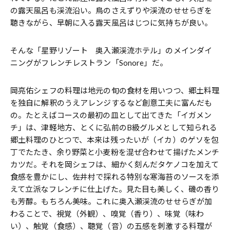
の露天風呂も渓流沿い。鳥のさえずりや渓流のせせらぎを
聴きながら、早朝に入る露天風呂はじつに気持ちが良い。
そんな「星野リゾート 奥入瀬渓流ホテル」のメインダイ
ニングがフレンチレストラン「Sonore」だ。
岡亮佑シェフの料理は地元の旬の食材を用いつつ、郷土料理
を独自に解釈のうえアレンジするなど創意工夫に富んだも
の。たとえばコースの最初の皿として出てきた「イガメン
チ」は、津軽地方、とくに弘前のB級グルメとして知られる
郷土料理のひとつで、本来は残ったいが（イカ）のゲソを包
丁でたたき、余り野菜と小麦粉を混ぜ合わせて揚げたメンチ
カツだ。それを岡シェフは、細かく刻んだタケノコを加えて
食感を豊かにし、佐井村で採れる特別な寒海苔のソースを添
えて立派なフレンチに仕上げた。見た目も美しく、磯の香り
も芳醇。もちろん美味。これに奥入瀬渓流のせせらぎが加
わることで、視覚（外観）、嗅覚（香り）、味覚（味わ
い）、触覚（食感）、聴覚（音）の五感を刺激する料理が