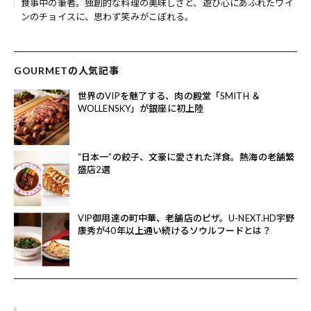
食事中の筆者。独創的な料理の美味しさと、遊び心にあふれたワイ
ンのチョイスに、思わず笑みがこぼれる。
GOURMETの人気記事
世界のVIPを魅了する、肉の殿堂「SMITH ＆
WOLLENSKY」が銀座に初上陸
“日本一”の餃子、文豪に愛された洋食。熱海の老舗繁
盛店2選
VIP御用達の町中華、老舗店のピザ。U-NEXT.HD宇野
康秀が40年以上通い続けるソウルフードとは？