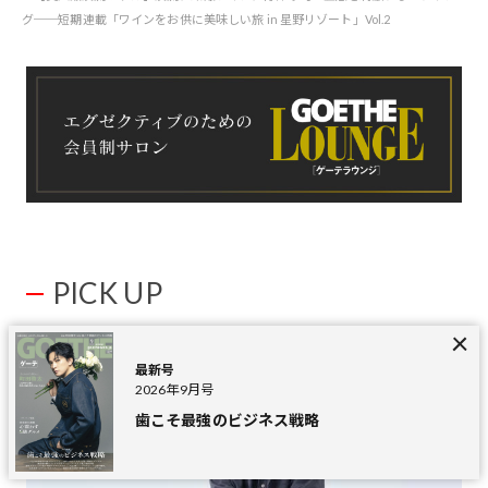
グ──短期連載「ワインをお供に美味しい旅 in 星野リゾート」Vol.2
PICK UP
最新号
2026年9月号
歯こそ最強のビジネス戦略