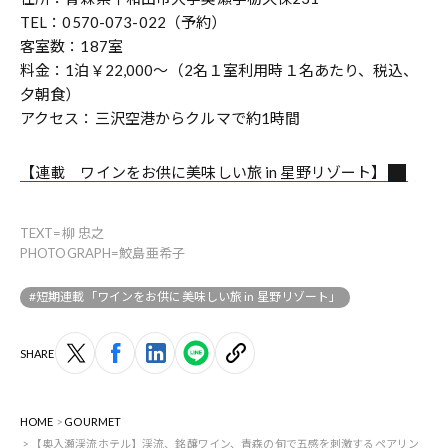
TEL：0570-073-022（予約）
客室数：187室
料金：1泊￥22,000〜（2名１室利用時１名あたり、税込、
夕朝食）
アクセス：三沢空港からクルマで約1時間
【連載 ワインをお供に美味しい旅 in 星野リゾート】
TEXT=柳 忠之
PHOTOGRAPH=鮫島亜希子
#短期連載「ワインをお供に美味しい旅 in 星野リゾート」
SHARE
HOME
GOURMET
【奥入瀬渓流ホテル】渓流、銘醸ワイン、青森の旬で五感を刺激するペアリン