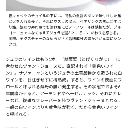
春キャベツのチュイルの下には、特製の魚醤のタレで味付けした鮪
と火を入れた長芋、それにウズラの温玉。ペアリングの焦点はずば
り鮪。銀座の寿司屋でも漬け鮪にピノ・ノワールは鉄板だが、ブル
ゴーニュではなくあえてジュラを選ぶところにこだわりを感じる。
実際、テクスチャーのなめらかさと旨味成分の豊かさが見事にシン
クロ。
ジュラのワインはもう1本。「棘栗蟹（とげくりがに）」に
合わせたヴァン・ジョーヌだ。直訳すれば「黄色いワイ
ン」。サヴァニャンというジュラの土着品種から造られた白
ワインを、目注ぎせずに樽熟成。すると、ワインの表面にフ
ロールと呼ばれる酵母の膜が発生する。その状態でおよそ6
年間寝かせると、アーモンドやヘーゼルナッツ、それにカレ
ーなど、複雑なフレーバーを持つヴァン・ジョーヌとなる。
一般の白ワインよりも黄色味が強く、だから黄色いワイン
と呼ばれる。