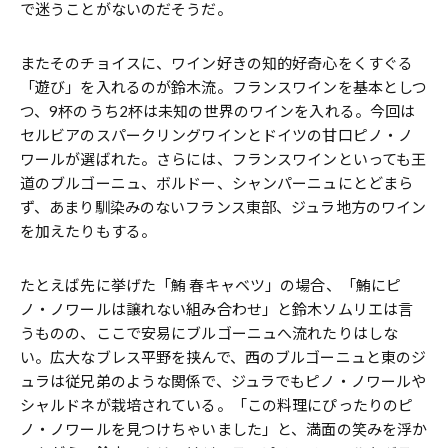
で迷うことがないのだそうだ。
またそのチョイスに、ワイン好きの知的好奇心をくすぐる
「遊び」を入れるのが鈴木流。フランスワインを基本としつ
つ、9杯のうち2杯は未知の世界のワインを入れる。今回は
セルビアのスパークリングワインとドイツの甘口ピノ・ノ
ワールが選ばれた。さらには、フランスワインといっても王
道のブルゴーニュ、ボルドー、シャンパーニュにとどまら
ず、あまり馴染みのないフランス東部、ジュラ地方のワイン
を加えたりもする。
たとえば先に挙げた「鮪 春キャベツ」の場合、「鮪にピ
ノ・ノワールは譲れない組み合わせ」と鈴木ソムリエは言
うものの、ここで安易にブルゴーニュへ流れたりはしな
い。広大なブレス平野を挟んで、西のブルゴーニュと東のジ
ュラは従兄弟のような関係で、ジュラでもピノ・ノワールや
シャルドネが栽培されている。「この料理にぴったりのピ
ノ・ノワールを見つけちゃいました」と、満面の笑みを浮か