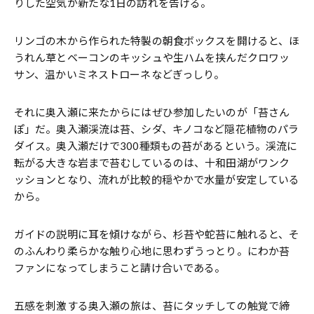
りした空気が新たな1日の訪れを告げる。
リンゴの木から作られた特製の朝食ボックスを開けると、ほ
うれん草とベーコンのキッシュや生ハムを挟んだクロワッ
サン、温かいミネストローネなどぎっしり。
それに奥入瀬に来たからにはぜひ参加したいのが「苔さん
ぽ」だ。奥入瀬渓流は苔、シダ、キノコなど隠花植物のパラ
ダイス。奥入瀬だけで300種類もの苔があるという。渓流に
転がる大きな岩まで苔むしているのは、十和田湖がワンク
ッションとなり、流れが比較的穏やかで水量が安定している
から。
ガイドの説明に耳を傾けながら、杉苔や蛇苔に触れると、そ
のふんわり柔らかな触り心地に思わずうっとり。にわか苔
ファンになってしまうこと請け合いである。
五感を刺激する奥入瀬の旅は、苔にタッチしての触覚で締