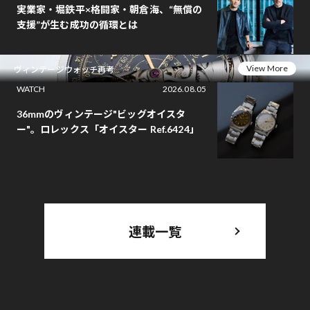
実業家・堀鉄平×格闘家・朝倉海、“無償の
支援”が生む成功の循環とは
View More
ヴィンテージウォッチ再考
WATCH
2026.08.05
36mmのヴィンテージ"ビッグオイスタ
ー"。ロレックス「オイスター Ref.6424」
連載一覧