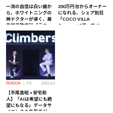
一流の自信は白い歯か
200万円台からオーナー
ら。ホワイトニングの
になれる、シェア別荘
神ドクターが導く、最
「COCO VILLA
先端予防歯科【ラウン
Owners」3選。すべて
ジ会員特典あり】
が絶景、収益も得られ
るその仕組みとは
PERSON
PR
2026.8.6
【平尾喜昭 × 安宅和
人】「AIは希望にも絶
望にもなる」データサ
イエンスの先駆者が語