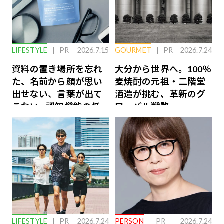
LIFESTYLE
PR
2026.7.15
GOURMET
PR
2026.7.24
資料の置き場所を忘れ
大分から世界へ。100％
た、名前から顔が思い
麦焼酎の元祖・二階堂
出せない、言葉が出て
酒造が挑む、革新のグ
こない…認知機能の低
ローバル戦略
下を救う、脳のインナ
ーケアとは
LIFESTYLE
PR
2026.7.24
PERSON
PR
2026.7.24