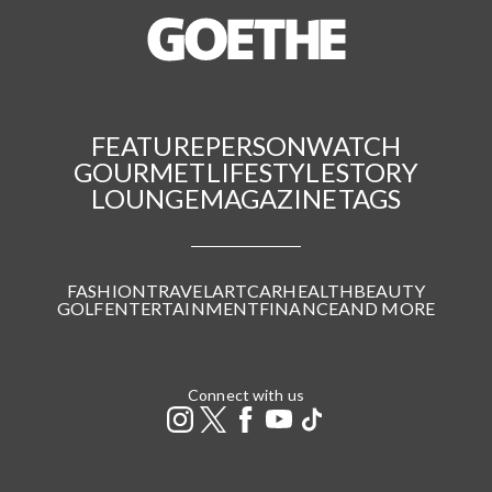
FEATURE
PERSON
WATCH
GOURMET
LIFESTYLE
STORY
LOUNGE
MAGAZINE
TAGS
FASHION
TRAVEL
ART
CAR
HEALTH
BEAUTY
GOLF
ENTERTAINMENT
FINANCE
AND MORE
Connect with us