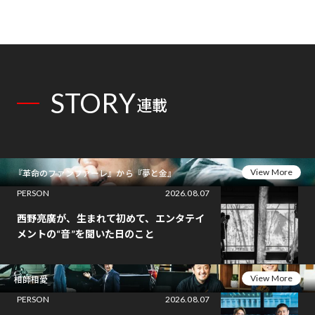
り合うAI時代の意思決
定
STORY
連載
View More
『革命のファンファーレ』から『夢と金』
PERSON
2026.08.07
西野亮廣が、生まれて初めて、エンタテイ
メントの“音”を聞いた日のこと
View More
相師相愛
PERSON
2026.08.07