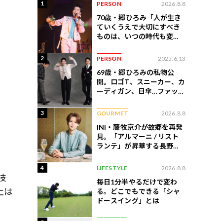
1
PERSON
2026.8.8
70歳・郷ひろみ「人が生き
ていくうえで大切にすべき
ものは、いつの時代も変わ
らない」
2
PERSON
2025.6.13
69歳・郷ひろみの私物公
開。ロゴT、スニーカー、カ
ーディガン、日傘…ファッシ
ョンのこだわりを告白
3
GOURMET
2026.8.8
INI・藤牧京介が故郷を再発
見。「アルマーニ / リスト
ランテ」が昇華する長野の
美食
4
LIFESTYLE
2026.8.8
技
毎日1分半やるだけで変わ
上は
る。どこでもできる「シャ
ドースイング」とは