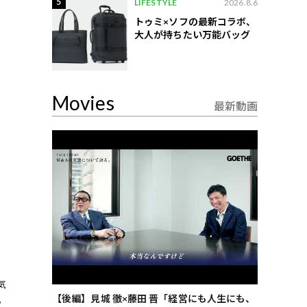
5
LIFESTYLE
2026.8.6
トゥミ×ソフの最新コラボ、
大人が持ちたい万能バッグ
Movies
最新動画
気
ごした、海最
【後編】見城 徹×藤田 晋「経営にも人生にも、
【ゲーテ9
フ