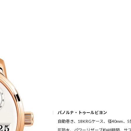
パノルナ・トゥールビヨン
自動巻き、18KRGケース、径40mm、5
歌舞伎俳優・尾上右近が休息を過
圧防水、パワーリザーブ約48時間、サ