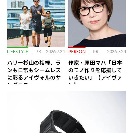
LIFESTYLE
PR
2026.7.24
PERSON
PR
2026.7.24
ハリー杉山の相棒、ラ
作家・原田マハ「日本
ンも日常もシームレス
のモノ作りを応援して
に彩るアイヴォルのサ
いきたい」【アイヴァ
ングラス
ン】