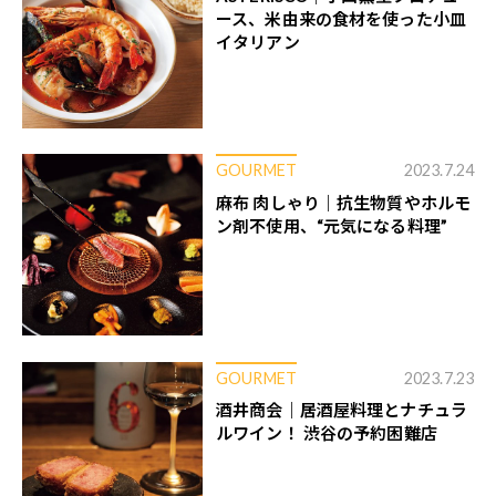
ース、米由来の食材を使った小皿
イタリアン
GOURMET
2023.7.24
麻布 肉しゃり｜抗生物質やホルモ
ン剤不使用、“元気になる料理”
GOURMET
2023.7.23
酒井商会｜居酒屋料理とナチュラ
ルワイン！ 渋谷の予約困難店