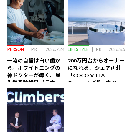
PERSON
PR
2026.7.24
LIFESTYLE
PR
2026.8.6
一流の自信は白い歯か
200万円台からオーナー
ら。ホワイトニングの
になれる、シェア別荘
神ドクターが導く、最
「COCO VILLA
先端予防歯科【ラウン
Owners」3選。すべて
ジ会員特典あり】
が絶景、収益も得られ
るその仕組みとは