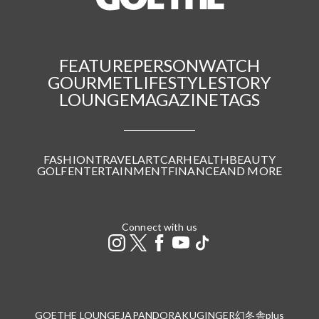
FEATURE
PERSON
WATCH
GOURMET
LIFESTYLE
STORY
LOUNGE
MAGAZINE
TAGS
FASHION
TRAVEL
ART
CAR
HEALTH
BEAUTY
GOLF
ENTERTAINMENT
FINANCE
AND MORE
Connect with us
GOETHE LOUNGE
JAPANDORAKU
GINGER
幻冬舎plus