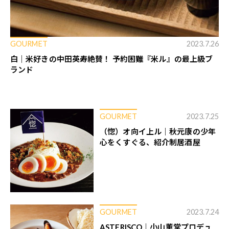
GOURMET
2023.7.26
白｜米好きの中田英寿絶賛！ 予約困難『米ル』の最上級ブ
ランド
GOURMET
2023.7.25
（惚）オ向イ上ル｜秋元康の少年
心をくすぐる、紹介制居酒屋
GOURMET
2023.7.24
ASTERISCO｜小山薫堂プロデュ