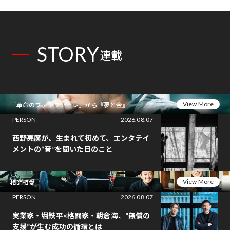
STORY
連載
View More
『革命のファンファーレ』から『夢と金』
PERSON
2026.08.07
西野亮廣が、生まれて初めて、エンタテイ
メントの“音”を聞いた日のこと
View More
相師相愛
PERSON
2026.08.07
実業家・堀鉄平×格闘家・朝倉海、“無償の
支援”が生む成功の循環とは