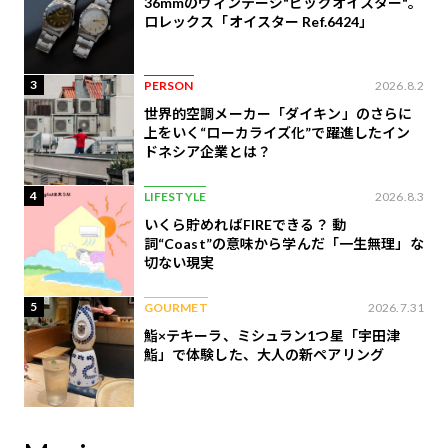
36mmのヴィンテージ"ビッグオイスター"。
ロレックス「オイスター Ref.6424」
3
PERSON
2026.8.2
世界的空調メーカー「ダイキン」のさらに
上をいく“ローカライズ化”で躍進したイン
ドネシア企業とは？
4
LIFESTYLE
2026.8.3
いくら貯めればFIREできる？ 動
詞“Coast”の意味から学んだ「一生無理」な
切ない現実
5
GOURMET
2026.7.31
鮨×テキーラ、ミシュラン1つ星「宇田津
鮨」で体験した、大人の新ペアリング