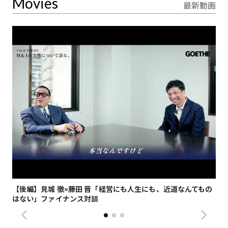
Movies
最新動画
【後編】見城 徹×藤田 晋「経営にも人生にも、近道なんてもの
【
はない」ファイナンス対談
総