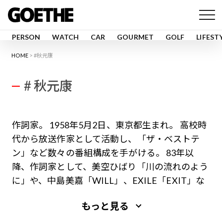
PERSON
WATCH
CAR
GOURMET
GOLF
LIFEST
HOME
#秋元康
# 秋元康
作詞家。 1958年5月2日、東京都生まれ。 高校時
代から放送作家として活動し、「ザ・ベストテ
ン」など数々の番組構成を手がける。 83年以
降、作詞家として、美空ひばり「川の流れのよう
に」や、中島美嘉「WILL」、EXILE「EXIT」な
ど、数々のヒット曲を生み出す。 91年、松坂慶
もっと見る
子・緒形拳主演「グッバイ・ママ」で映画監督デ