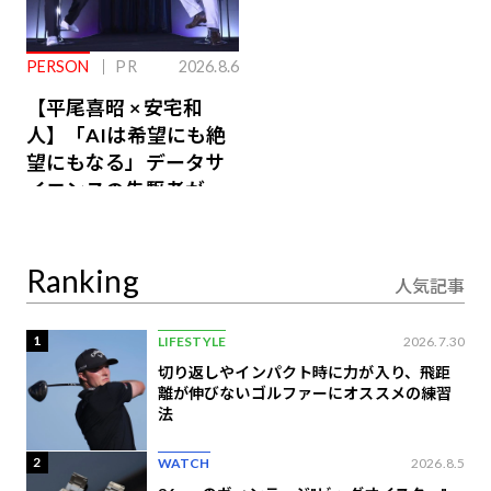
PERSON
PR
2026.8.6
【平尾喜昭 × 安宅和
人】「AIは希望にも絶
望にもなる」データサ
イエンスの先駆者が語
り合うAI時代の意思決
定
Ranking
人気記事
1
LIFESTYLE
2026.7.30
切り返しやインパクト時に力が入り、飛距
離が伸びないゴルファーにオススメの練習
法
2
WATCH
2026.8.5