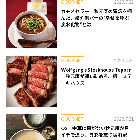
GOURMET
2023.7.22
カモメセラー｜秋元康の胃袋を掴
んだ、紹介制バーの“幸せを呼ぶ
炭水化物”とは
GOURMET
2023.7.22
Wolfgang’s Steakhouse Teppan
｜秋元康が通い詰める、極上ステ
ーキハウス
GOURMET
2023.7.21
O2｜中華に目がない秋元康が月
イチで通う、異彩を放つ隠れ家