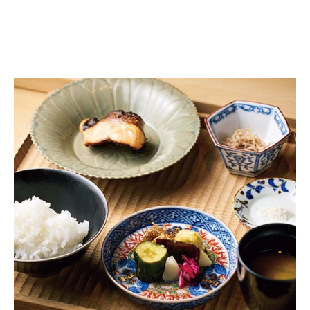
ビューを果たす。 05年、京都造形芸術大学教授
に就任。07年、同大学の副学長に就任。 08年、
ジェロ「海雪」で、第41回日本作詩大賞を受賞。
翌年、第51回日本レコード大賞・特別賞を
AKB48とともに受賞する。 10年、日本放送作家
協会の理事長と、日本音楽著作権協会
（JASRAC）理事に就任。 19年、「AI美空ひば
り」のために作詞した「あれから」が多くの人々
の感動を呼んだ。 アイドルグループ ”SKE48”
”SDN48” ”NMB48” ”HKT48” ”NGT48” の総合プロ
デューサーも務める。現在、作曲のみならず、音
楽プロデュースや、テレビドラマ・映画・CMや
ゲームの企画など、幅広い分野で活躍する。 著書
に、『象の背中』（扶桑社）、『企画脳』（PHP
文庫）などがある。
https://www.akb48.co.jp/about/akimoto/