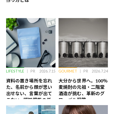
作り方とは
LIFESTYLE
PR
2026.7.15
GOURMET
PR
2026.7.24
資料の置き場所を忘れ
大分から世界へ。100％
た、名前から顔が思い
麦焼酎の元祖・二階堂
出せない、言葉が出て
酒造が挑む、革新のグ
こない…認知機能の低
ローバル戦略
下を救う、脳のインナ
ーケアとは