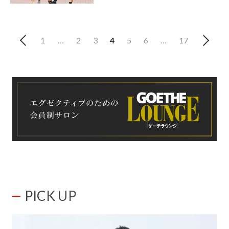
1
…
2
3
4
5
6
…
17
PICK UP