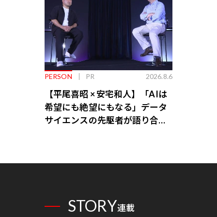
PERSON
PR
2026.8.6
【平尾喜昭 × 安宅和人】「AIは
希望にも絶望にもなる」データ
サイエンスの先駆者が語り合う
AI時代の意思決定
STORY
連載