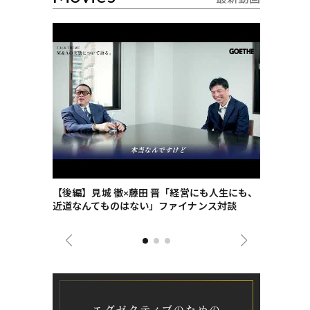
ごした、海最
【後編】見城 徹×藤田 晋「経営にも人生にも、
【ゲーテ9
近道なんてものはない」ファイナンス対談
ンタビュー
ジネス戦略