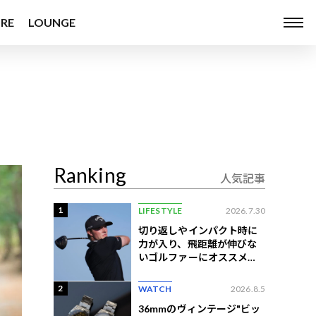
RE
LOUNGE
Ranking
人気記事
1
LIFESTYLE
2026.7.30
切り返しやインパクト時に
力が入り、飛距離が伸びな
いゴルファーにオススメの
練習法
2
WATCH
2026.8.5
36mmのヴィンテージ"ビッ