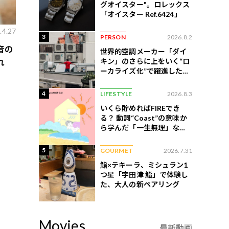
グオイスター"。ロレックス
「オイスター Ref.6424」
.4.27
3
PERSON
2026.8.2
音の
世界的空調メーカー「ダイ
キン」のさらに上をいく“ロ
れ
ーカライズ化”で躍進したイ
ンドネシア企業とは？
4
LIFESTYLE
2026.8.3
いくら貯めればFIREでき
る？ 動詞“Coast”の意味か
ら学んだ「一生無理」な切
ない現実
5
GOURMET
2026.7.31
鮨×テキーラ、ミシュラン1
つ星「宇田津 鮨」で体験し
た、大人の新ペアリング
Movies
最新動画