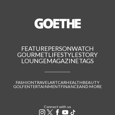
FEATURE
PERSON
WATCH
GOURMET
LIFESTYLE
STORY
LOUNGE
MAGAZINE
TAGS
FASHION
TRAVEL
ART
CAR
HEALTH
BEAUTY
GOLF
ENTERTAINMENT
FINANCE
AND MORE
Connect with us