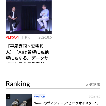
PERSON
PR
2026.8.6
【平尾喜昭 × 安宅和
人】「AIは希望にも絶
望にもなる」データサ
イエンスの先駆者が語
り合うAI時代の意思決
定
Ranking
人気記事
1
WATCH
2026.8.5
36mmのヴィンテージ"ビッグオイスター"。