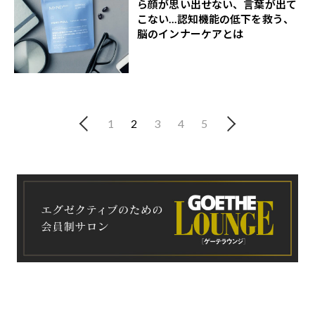
ら顔が思い出せない、言葉が出て
こない…認知機能の低下を救う、
脳のインナーケアとは
1
2
3
4
5