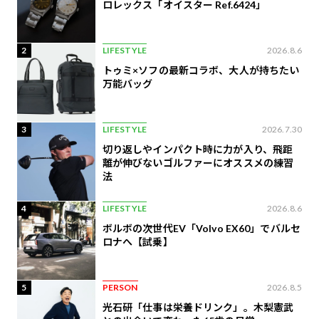
ロレックス「オイスター Ref.6424」
2
LIFESTYLE
2026.8.6
トゥミ×ソフの最新コラボ、大人が持ちたい
万能バッグ
3
LIFESTYLE
2026.7.30
切り返しやインパクト時に力が入り、飛距
離が伸びないゴルファーにオススメの練習
法
4
LIFESTYLE
2026.8.6
ボルボの次世代EV「Volvo EX60」でバルセ
ロナへ【試乗】
5
PERSON
2026.8.5
光石研「仕事は栄養ドリンク」。木梨憲武