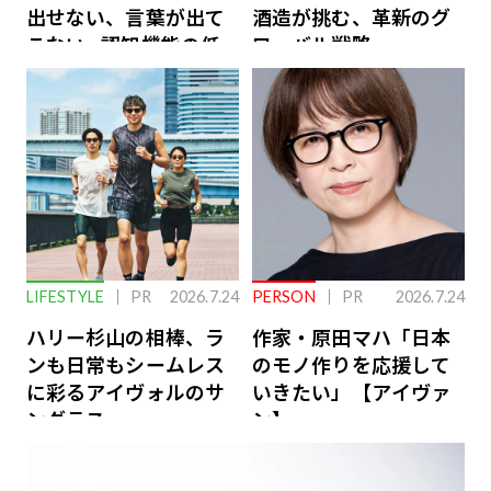
出せない、言葉が出て
酒造が挑む、革新のグ
こない…認知機能の低
ローバル戦略
下を救う、脳のインナ
ーケアとは
LIFESTYLE
PR
2026.7.24
PERSON
PR
2026.7.24
ハリー杉山の相棒、ラ
作家・原田マハ「日本
ンも日常もシームレス
のモノ作りを応援して
に彩るアイヴォルのサ
いきたい」【アイヴァ
ングラス
ン】