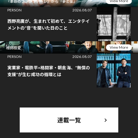
View More
『革命のファンファーレ』から『夢と金』
PERSON
2026.08.07
西野亮廣が、生まれて初めて、エンタテイ
メントの“音”を聞いた日のこと
View More
相師相愛
PERSON
2026.08.07
実業家・堀鉄平×格闘家・朝倉海、“無償の
支援”が生む成功の循環とは
連載一覧