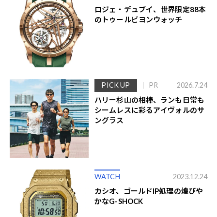
ロジェ・デュブイ、世界限定88本
のトゥールビヨンウォッチ
PICK UP
PR
2026.7.24
ハリー杉山の相棒、ランも日常も
シームレスに彩るアイヴォルのサ
ングラス
WATCH
2023.12.24
カシオ、ゴールドIP処理の煌びや
かなG-SHOCK