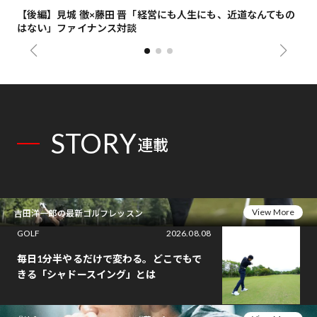
【後編】見城 徹×藤田 晋「経営にも人生にも、近道なんてもの
【
はない」ファイナンス対談
総
STORY
連載
View More
吉田洋一郎の最新ゴルフレッスン
GOLF
2026.08.08
毎日1分半やるだけで変わる。どこでもで
きる「シャドースイング」とは