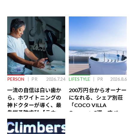
PERSON
PR
2026.7.24
LIFESTYLE
PR
2026.8.6
一流の自信は白い歯か
200万円台からオーナー
ら。ホワイトニングの
になれる、シェア別荘
神ドクターが導く、最
「COCO VILLA
先端予防歯科【ラウン
Owners」3選。すべて
ジ会員特典あり】
が絶景、収益も得られ
るその仕組みとは