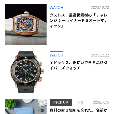
WATCH
2023.12.23
クストス、最高級素材の「チャレ
ンジ シーライナー P-S オートマテ
ィック」
WATCH
2023.12.22
エドックス、街使いできる品格ダ
イバーズウォッチ
PICK UP
PR
2026.7.15
資料の置き場所を忘れた、名前か