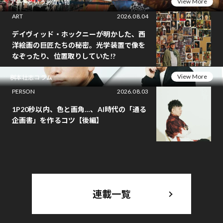
View More
アートというお買い物
ART
2026.08.04
デイヴィッド・ホックニーが明かした、西
洋絵画の巨匠たちの秘密。光学装置で像を
なぞったり、位置取りしていた!?
View More
桝本壮志コラム
PERSON
2026.08.03
1P20秒以内、色と画角…、AI時代の「通る
企画書」を作るコツ【後編】
連載一覧