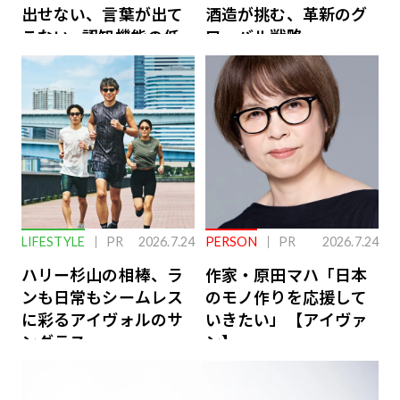
出せない、言葉が出て
酒造が挑む、革新のグ
こない…認知機能の低
ローバル戦略
下を救う、脳のインナ
ーケアとは
LIFESTYLE
PR
2026.7.24
PERSON
PR
2026.7.24
ハリー杉山の相棒、ラ
作家・原田マハ「日本
ンも日常もシームレス
のモノ作りを応援して
に彩るアイヴォルのサ
いきたい」【アイヴァ
ングラス
ン】