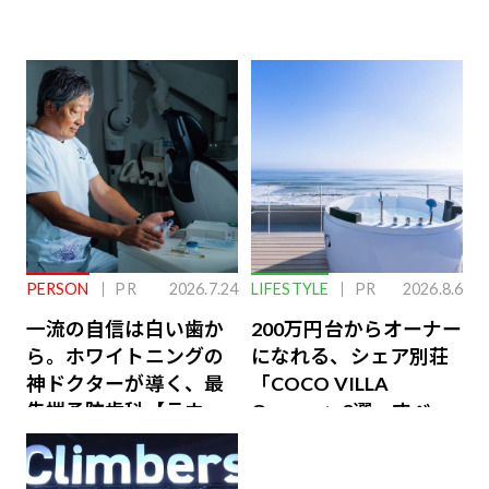
PERSON
PR
2026.7.24
LIFESTYLE
PR
2026.8.6
一流の自信は白い歯か
200万円台からオーナー
ら。ホワイトニングの
になれる、シェア別荘
神ドクターが導く、最
「COCO VILLA
先端予防歯科【ラウン
Owners」3選。すべて
ジ会員特典あり】
が絶景、収益も得られ
るその仕組みとは