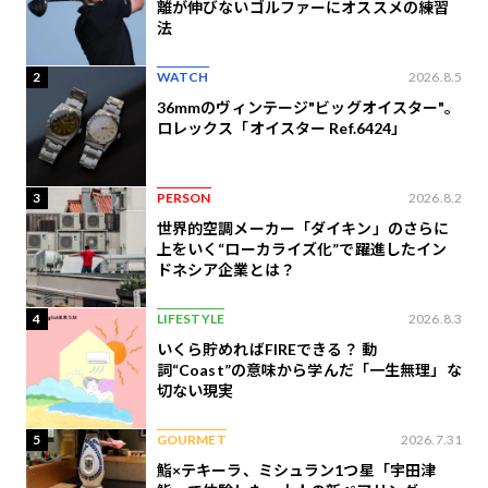
離が伸びないゴルファーにオススメの練習
法
2
WATCH
2026.8.5
36mmのヴィンテージ"ビッグオイスター"。
ロレックス「オイスター Ref.6424」
3
PERSON
2026.8.2
世界的空調メーカー「ダイキン」のさらに
上をいく“ローカライズ化”で躍進したイン
ドネシア企業とは？
4
LIFESTYLE
2026.8.3
いくら貯めればFIREできる？ 動
詞“Coast”の意味から学んだ「一生無理」な
切ない現実
5
GOURMET
2026.7.31
鮨×テキーラ、ミシュラン1つ星「宇田津