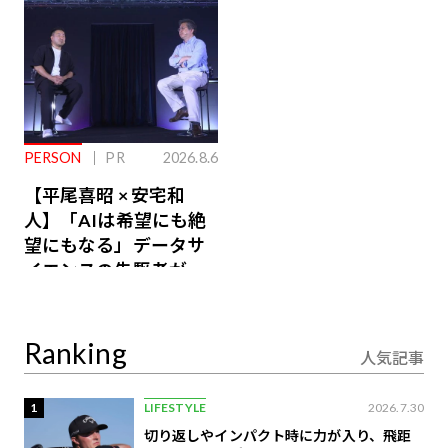
PERSON
PR
2026.8.6
【平尾喜昭 × 安宅和
人】「AIは希望にも絶
望にもなる」データサ
イエンスの先駆者が語
り合うAI時代の意思決
定
Ranking
人気記事
1
LIFESTYLE
2026.7.30
切り返しやインパクト時に力が入り、飛距