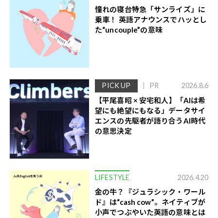
憧れの寝台特急「サンライズ」に
乗車！ 英語アナウンスでハッとし
た“uncouple”の意味
PICK UP
PR
2026.8.6
【平尾喜昭 × 安宅和人】「AIは希
望にも絶望にもなる」データサイ
エンスの先駆者が語り合うAI時代
の意思決定
LIFESTYLE
2026.4.20
金の牛？『ジュラシック・ワール
ド』は“cash cow”。ネイティブが
小声でつぶやいた英語の意味とは