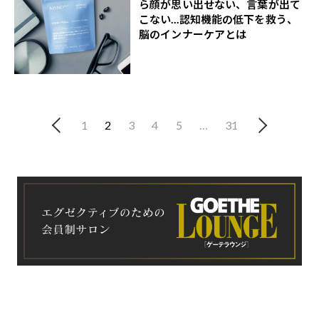
ら顔が思い出せない、言葉が出て
こない…認知機能の低下を救う、
脳のインナーケアとは
1
2
3
4
5
…
31