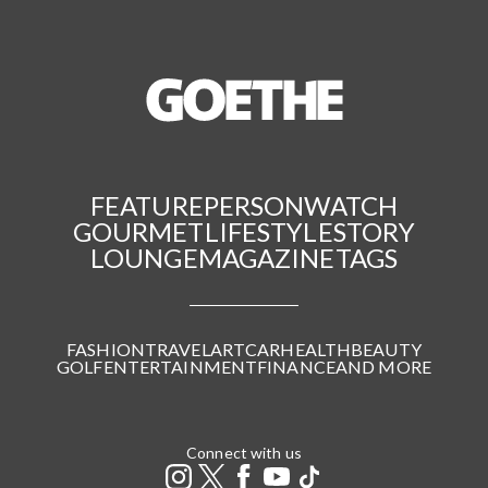
FEATURE
PERSON
WATCH
GOURMET
LIFESTYLE
STORY
LOUNGE
MAGAZINE
TAGS
FASHION
TRAVEL
ART
CAR
HEALTH
BEAUTY
GOLF
ENTERTAINMENT
FINANCE
AND MORE
Connect with us