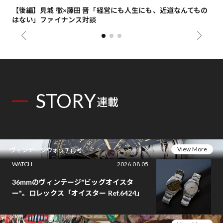
【後編】見城 徹×藤田 晋「経営にも人生にも、近道なんてもの
【
はない」ファイナンス対談
総
STORY
連載
View More
ヴィンテージウォッチ再考
WATCH
2026.08.05
36mmのヴィンテージ"ビッグオイスタ
ー"。ロレックス「オイスター Ref.6424」