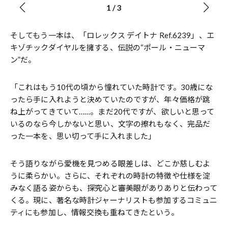
1
/
3
そしてもう一本は、「ロレックス デイトナ Ref.6239」、エ
キゾチックダイヤルを擁する、伝説の“ポール・ニューマ
ン”だ。
「これはもう10代の頃から憧れていた時計です。30歳にな
ったら手に入れようと決めていたのですが、年々価格が跳
ね上がってきていて……。まだ20代ですが、欲しいと思って
いるのなら今しかないと思い、文字の擦れもなく、完品だ
った一本を、思い切って手に入れました」
そう語りながら愛機を見つめる眼差しは、どこか慈しむよ
うに柔らかい。さらに、それぞれの時計の特徴や仕様を淀
みなく語る姿からも、探究心と審美眼がありありと伝わって
くる。現に、著名な時計ジャーナリストも参加するコミュニ
ティにも参加し、情報交換も重ねてきたという。