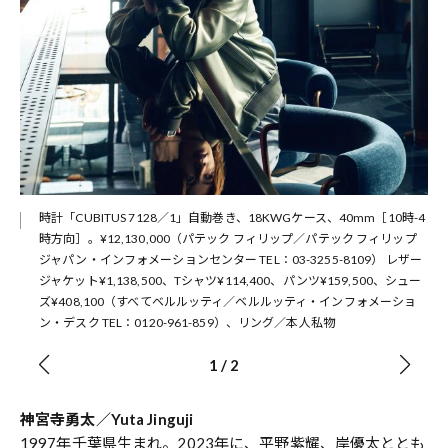
時計「CUBITUS 7128／1」自動巻き、18KWGケース、40mm［10時-4
時方向］。¥12,130,000（パテック フィリップ／パテック フィリップ
ジャパン・インフォメーションセンター TEL：03-3255-8109） レザー
ジャケット¥1,138,500、Tシャツ¥114,400、パンツ¥159,500、シュー
ズ¥408,100（すべてベルルッティ／ベルルッティ・インフォメーショ
ン・デスク TEL：0120-961-859）、リング／本人私物
1
/
2
神宮寺勇太／Yuta Jinguji
1997年千葉県生まれ。2023年に、平野紫耀、岸優太ととも