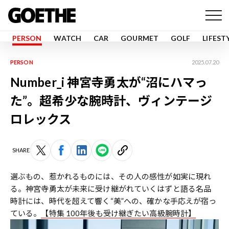
PERSON
WATCH
CAR
GOURMET
GOLF
LIFEST
PERSON
2025.07.20
Number_i 神宮寺勇太が“沼にハマっ
た”。超希少な腕時計、ヴィンテージ
ロレックス
SHARE
選ぶもの、惹かれるものには、その人の感性が如実に現れ
る。神宮寺勇太が未来に受け継がれていくはずと語る名品
時計には、時代を超えて響く“美”への、確かな手応えが宿っ
ている。
【特集 100年後も受け継ぎたい高級腕時計】