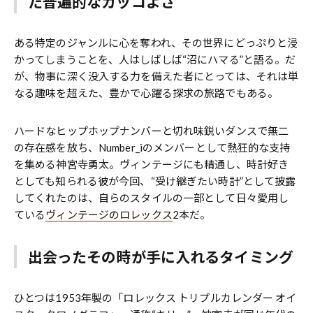
た普遍的なカッコよさ
ある特定のジャンルに心を奪われ、その世界にどっぷりと浸
かってしまうことを、人はしばしば“沼にハマる”と語る。だ
が、物事に深く没入する力を備えた者にとっては、それは単
なる趣味を超えた、豊かで心躍る探求の旅路でもある。
ハードなヒップホップナンバーと切れ味鋭いダンスで無二
の存在感を放ち、Number_iのメンバーとして熱狂的な支持
を集める神宮寺勇太。ヴィンテージにも精通し、時計好き
としても知られる彼が今回、“受け継ぎたい時計”として披露
してくれたのは、自らのスタイルの一部として日々愛用し
ている
ヴィンテージのロレックス
2本だ。
出会ったその時が手に入れるタイミング
ひとつは1953年製の「ロレックス トリプルカレンダー オイ