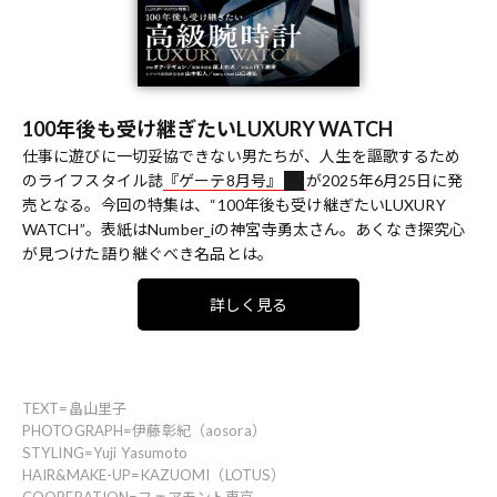
100年後も受け継ぎたいLUXURY WATCH
仕事に遊びに一切妥協できない男たちが、人生を謳歌するため
のライフスタイル誌
『ゲーテ8月号』
が2025年6月25日に発
売となる。今回の特集は、“100年後も受け継ぎたいLUXURY
WATCH”。表紙はNumber_iの神宮寺勇太さん。あくなき探究心
が見つけた語り継ぐべき名品とは。
詳しく見る
TEXT=畠山里子
PHOTOGRAPH=伊藤彰紀（aosora）
STYLING=Yuji Yasumoto
HAIR&MAKE-UP=KAZUOMI（LOTUS）
COOPERATION=フェアモント東京