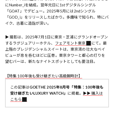
にNumber_iを結成。翌年元日に1stデジタルシングル
「GOAT」でデビュー。2025年5月には2ndシングル
「GOD_i」をリリースしたばかり。多趣味で知られ、特にバ
イク、古着に造詣が深い。
▶︎ 撮影は、2025年7月1日に東京・芝浦にグランドオープン
するラグジュアリーホテル、
フェアモント東京
にて。最
上階のプレジデンシャルスイートは、東京湾の壮大なベイ
ビューが息を呑むほどに圧巻。東京タワーと都心の灯りを
望むバーは、新たなナイトスポットとしても要注目。
【特集 100年後も受け継ぎたい高級腕時計】
この記事は
GOETHE 2025年8月号「特集：100年後も
受け継ぎたいLUXURY WATCH」
に掲載。
▶︎▶︎ 購入は
こちら