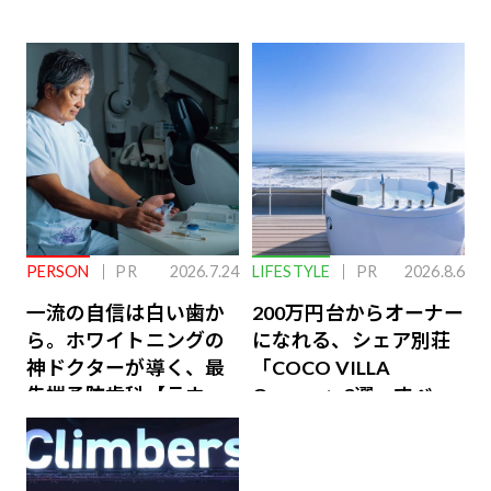
PERSON
PR
2026.7.24
LIFESTYLE
PR
2026.8.6
一流の自信は白い歯か
200万円台からオーナー
ら。ホワイトニングの
になれる、シェア別荘
神ドクターが導く、最
「COCO VILLA
先端予防歯科【ラウン
Owners」3選。すべて
ジ会員特典あり】
が絶景、収益も得られ
るその仕組みとは