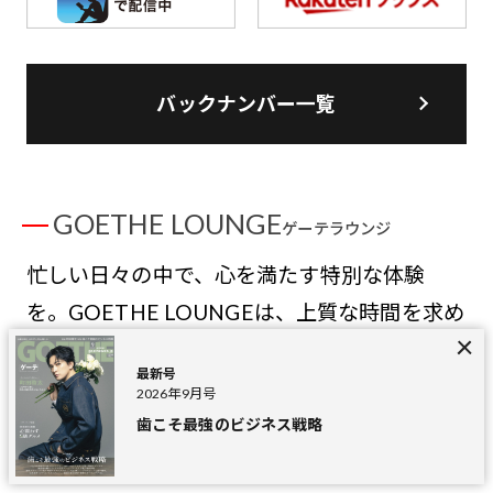
バックナンバー一覧
GOETHE LOUNGE
ゲーテラウンジ
忙しい日々の中で、心を満たす特別な体験
を。GOETHE LOUNGEは、上質な時間を求め
るあなたのための登録無料の会員制サービ
最新号
ス。限定イベント、優待特典、そして選りす
2026年9月号
ぐりの情報を通じて、GOETHEだからこそで
歯こそ最強のビジネス戦略
きる特別なひとときをお届けします。