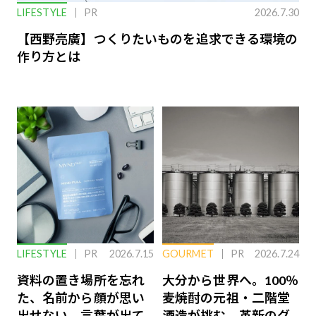
LIFESTYLE
PR
2026.7.30
【西野亮廣】つくりたいものを追求できる環境の
作り方とは
LIFESTYLE
PR
2026.7.15
GOURMET
PR
2026.7.24
資料の置き場所を忘れ
大分から世界へ。100％
た、名前から顔が思い
麦焼酎の元祖・二階堂
出せない、言葉が出て
酒造が挑む、革新のグ