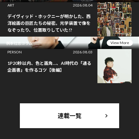
ART
2026.08.04
デイヴィッド・ホックニーが明かした、西
洋絵画の巨匠たちの秘密。光学装置で像を
なぞったり、位置取りしていた!?
View More
桝本壮志コラム
PERSON
2026.08.03
1P20秒以内、色と画角…、AI時代の「通る
企画書」を作るコツ【後編】
連載一覧