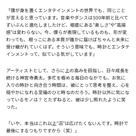
「僕が身を置くエンタテインメントの世界でも、同じこと
が言えると思っています。音楽やダンスは100年前と比べて
ずいぶんと進化しましたけど、根底にある“楽しさ”や“高揚
感”は変わらない。今、僕らが表現しているものも、形が変
わっても、根っこにある本質が誰かに届けばちゃんと未来に
受け継がれていくはず。そういう意味でも、時計とエンタテ
インメントって、似ている気がしています」
アーティストとして、さらに上の高みを目指し、日々成長を
続ける神宮寺勇太。多忙を極める毎日のなかでも、お気に
入りの時計と向き合う時間は、彼にとって思考を整え、心を
穏やかになれる至福のひと時なのだろう。時計以外に気にな
っているモノは？ とたずねると、彼は少し照れたように笑
った。
「いや、本当はこれ以上“沼”は広げたくないんです。時計で
最後にするつもりですから（笑）」