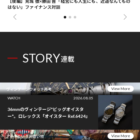
【後編】見城 徹×藤田 晋「経営にも人生にも、近道なんてもの
【
はない」ファイナンス対談
総
STORY
連載
View More
ヴィンテージウォッチ再考
WATCH
2026.08.05
36mmのヴィンテージ"ビッグオイスタ
ー"。ロレックス「オイスター Ref.6424」
View More
アートというお買い物