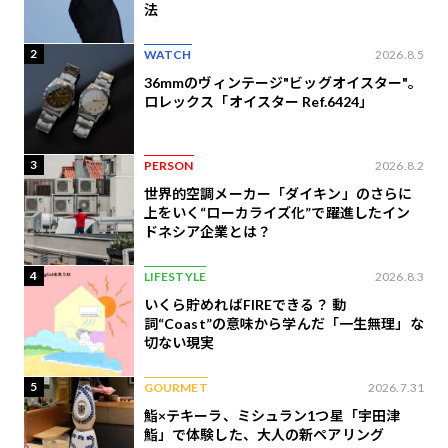
法
2
WATCH
2026.8.5
36mmのヴィンテージ"ビッグオイスター"。
ロレックス「オイスター Ref.6424」
3
PERSON
2026.8.2
世界的空調メーカー「ダイキン」のさらに
上をいく“ローカライズ化”で躍進したイン
ドネシア企業とは？
4
LIFESTYLE
2026.8.3
いくら貯めればFIREできる？ 動
詞“Coast”の意味から学んだ「一生無理」な
切ない現実
5
GOURMET
2026.7.31
鮨×テキーラ、ミシュラン1つ星「宇田津
鮨」で体験した、大人の新ペアリング