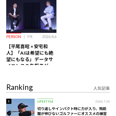
PERSON
PR
2026.8.6
【平尾喜昭 × 安宅和
人】「AIは希望にも絶
望にもなる」データサ
イエンスの先駆者が語
り合うAI時代の意思決
定
Ranking
人気記事
1
LIFESTYLE
2026.7.30
切り返しやインパクト時に力が入り、飛距
離が伸びないゴルファーにオススメの練習