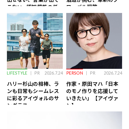
こない…認知機能の低
ローバル戦略
下を救う、脳のインナ
ーケアとは
LIFESTYLE
PR
2026.7.24
PERSON
PR
2026.7.24
ハリー杉山の相棒、ラ
作家・原田マハ「日本
ンも日常もシームレス
のモノ作りを応援して
に彩るアイヴォルのサ
いきたい」【アイヴァ
ングラス
ン】