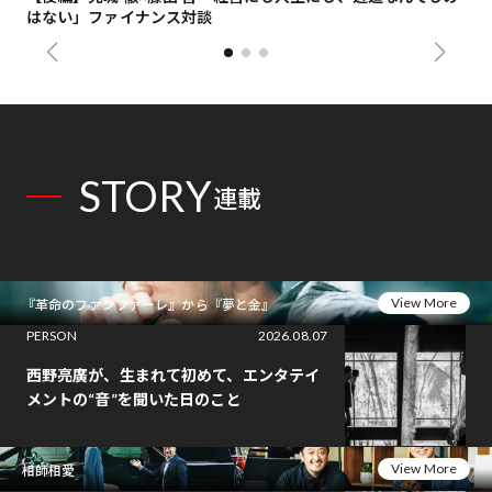
はない」ファイナンス対談
総
STORY
連載
View More
『革命のファンファーレ』から『夢と金』
PERSON
2026.08.07
西野亮廣が、生まれて初めて、エンタテイ
メントの“音”を聞いた日のこと
View More
相師相愛