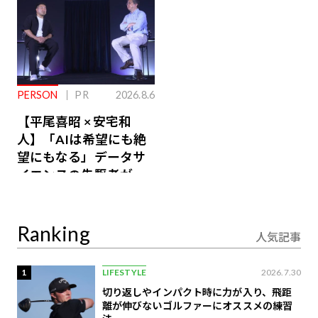
PERSON
PR
2026.8.6
【平尾喜昭 × 安宅和
人】「AIは希望にも絶
望にもなる」データサ
イエンスの先駆者が語
り合うAI時代の意思決
定
Ranking
人気記事
1
LIFESTYLE
2026.7.30
切り返しやインパクト時に力が入り、飛距
離が伸びないゴルファーにオススメの練習