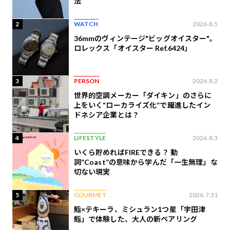
法
2
WATCH
2026.8.5
36mmのヴィンテージ"ビッグオイスター"。
ロレックス「オイスター Ref.6424」
3
PERSON
2026.8.2
世界的空調メーカー「ダイキン」のさらに
上をいく“ローカライズ化”で躍進したイン
ドネシア企業とは？
4
LIFESTYLE
2026.8.3
いくら貯めればFIREできる？ 動
詞“Coast”の意味から学んだ「一生無理」な
切ない現実
5
GOURMET
2026.7.31
鮨×テキーラ、ミシュラン1つ星「宇田津
鮨」で体験した、大人の新ペアリング