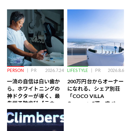
PERSON
PR
2026.7.24
LIFESTYLE
PR
2026.8.6
一流の自信は白い歯か
200万円台からオーナー
ら。ホワイトニングの
になれる、シェア別荘
神ドクターが導く、最
「COCO VILLA
先端予防歯科【ラウン
Owners」3選。すべて
ジ会員特典あり】
が絶景、収益も得られ
るその仕組みとは