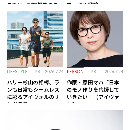
こない…認知機能の低
ローバル戦略
下を救う、脳のインナ
ーケアとは
LIFESTYLE
PR
2026.7.24
PERSON
PR
2026.7.24
ハリー杉山の相棒、ラ
作家・原田マハ「日本
ンも日常もシームレス
のモノ作りを応援して
に彩るアイヴォルのサ
いきたい」【アイヴァ
ングラス
ン】