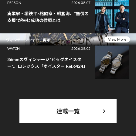
PERSON
2026.08.07
実業家・堀鉄平×格闘家・朝倉海、“無償の
支援”が生む成功の循環とは
View More
ヴィンテージウォッチ再考
WATCH
2026.08.05
36mmのヴィンテージ"ビッグオイスタ
ー"。ロレックス「オイスター Ref.6424」
連載一覧