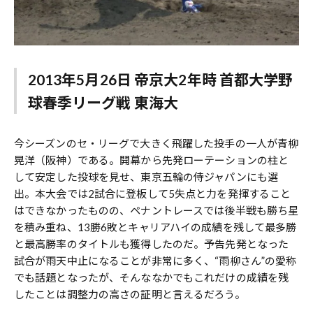
2013年5月26日 帝京大2年時 首都大学野
球春季リーグ戦 東海大
今シーズンのセ・リーグで大きく飛躍した投手の一人が青柳
晃洋（阪神）である。開幕から先発ローテーションの柱と
して安定した投球を見せ、東京五輪の侍ジャパンにも選
出。本大会では2試合に登板して5失点と力を発揮すること
はできなかったものの、ペナントレースでは後半戦も勝ち星
を積み重ね、13勝6敗とキャリアハイの成績を残して最多勝
と最高勝率のタイトルも獲得したのだ。予告先発となった
試合が雨天中止になることが非常に多く、“雨柳さん”の愛称
でも話題となったが、そんななかでもこれだけの成績を残
したことは調整力の高さの証明と言えるだろう。