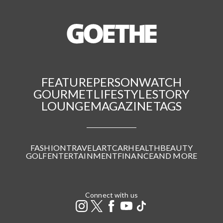
FEATURE
PERSON
WATCH
GOURMET
LIFESTYLE
STORY
LOUNGE
MAGAZINE
TAGS
FASHION
TRAVEL
ART
CAR
HEALTH
BEAUTY
GOLF
ENTERTAINMENT
FINANCE
AND MORE
Connect with us