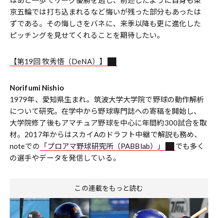
はあと一歩でリーグ優勝を逃し、前述したように自身も東
京五輪では打ち込まれるなど悔いが残った部分もあったは
ずである。その悔しさをバネに、来季以降も更に進化した
ピッチングを見せてくれることを期待したい。
【第19回 牧秀悟（DeNA）】
Norifumi Nishio
1979年、愛知県生まれ。筑波大学大学院で野球の動作解析
について研究。在学中から野球専門誌への寄稿を開始し、
大学院修了後もアマチュア野球を中心に年間約300試合を取
材。2017年からはスカイAのドラフト中継で解説も務め、
noteでの
「プロアマ野球研究所（PABBlab）」
でも多く
の選手やデータを発信している。
この連載をもっと読む