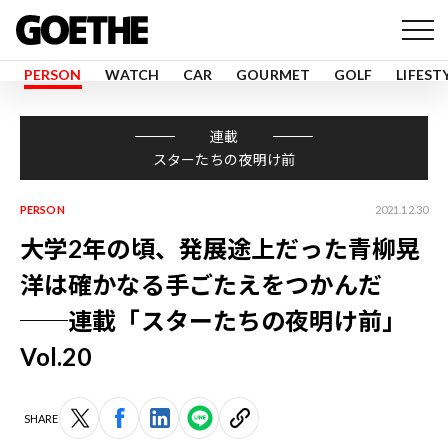
PERSON
WATCH
CAR
GOURMET
GOLF
LIFEST
連載
スターたちの夜明け前
PERSON
2021.12.30
大学2年の頃、発展途上だった青柳晃
洋は確かなる手ごたえをつかんだ
──連載「スターたちの夜明け前」
Vol.20
SHARE