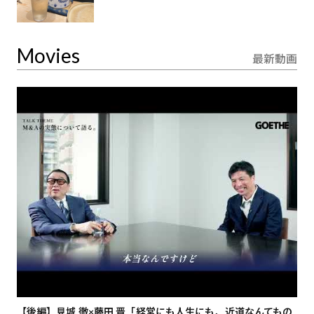
Movies
最新動画
【後編】見城 徹×藤田 晋「経営にも人生にも、近道なんてもの
【