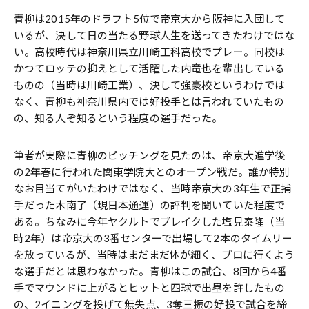
青柳は2015年のドラフト5位で帝京大から阪神に入団して
いるが、決して日の当たる野球人生を送ってきたわけではな
い。高校時代は神奈川県立川崎工科高校でプレー。同校は
かつてロッテの抑えとして活躍した内竜也を輩出している
ものの（当時は川崎工業）、決して強豪校というわけでは
なく、青柳も神奈川県内では好投手とは言われていたもの
の、知る人ぞ知るという程度の選手だった。
筆者が実際に青柳のピッチングを見たのは、帝京大進学後
の2年春に行われた関東学院大とのオープン戦だ。誰か特別
なお目当てがいたわけではなく、当時帝京大の3年生で正捕
手だった木南了（現日本通運）の評判を聞いていた程度で
ある。ちなみに今年ヤクルトでブレイクした塩見泰隆（当
時2年）は帝京大の3番センターで出場して2本のタイムリー
を放っているが、当時はまだまだ体が細く、プロに行くよう
な選手だとは思わなかった。青柳はこの試合、8回から4番
手でマウンドに上がるとヒットと四球で出塁を許したもの
の、2イニングを投げて無失点、3奪三振の好投で試合を締