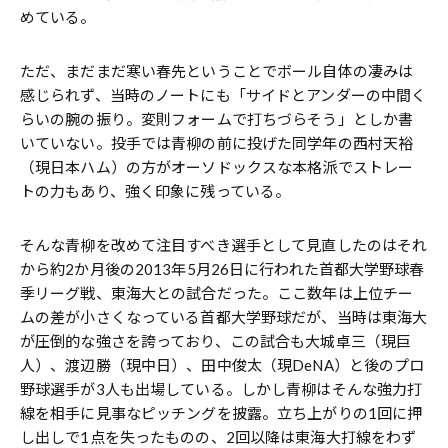
めている。
ただ、まだまだ寒い春先ということでボール自体の凄みは
感じられず、当時のノートにも「サイドとアンダーの中間く
らいの腕の振り。変則フォームで打ちづらそう」としか書
いていない。投手では青柳の前に投げた同学年の西村天裕
（現日本ハム）の方がオーソドックスな本格派でストレー
トの力もあり、強く印象に残っている。
そんな青柳を改めて注目すべき選手として見直したのはそれ
から約2か月後の2013年5月26日に行われた首都大学野球春
季リーグ戦、東海大との試合だった。ここ数年は上位チー
ムの差が小さくなっている首都大学野球だが、当時は東海大
が圧倒的な強さを誇っており、この試合も大城卓三（現巨
人）、渡辺勝（現中日）、田中俊太（現DeNA）と後のプロ
野球選手が3人も出場している。しかし青柳はそんな強力打
線を相手に見事なピッチングを披露。立ち上がりの1回に押
し出しで1点を失ったものの、2回以降は東海大打線をわず