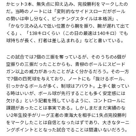
かヒット3本、無失点に抑え込み、完投勝利をマークしたの
だ。当時のノートには「変則的なサイドスローだがボール
の勢いは申し分なく、ピッチングスタイルは本格派」、
「かなり沈み込んで低い位置から腕を振り、腕が遅れて出て
くる」、「138キロくらい（この日の最速は140キロ）でも
球持ちが長く、打者は差し込まれる」などと書いている。
この試合では7個の三振を奪っているが、そのうちの6個が
空振りの三振だったことからも、青柳のボールにスピード
ガン以上の威力があったことがよく分かるだろう。その一方
で7個の四死球を与えており、ノートにも「抜けるボール、
引っかかるボールが多く、制球はアバウト。上手く散ってい
る時はいいが、ボール球が先行することも多く安定感には
欠ける」という記載を残しているように、コントロールに
課題があったことは事実である。しかしまだまだ実績のな
い2年生投手がリーグ王者の東海大を相手に1失点完投勝利
をマークしたことは自信となったはずであり、大きなターニ
ングポイントととなった試合でることは間違いないだろう。