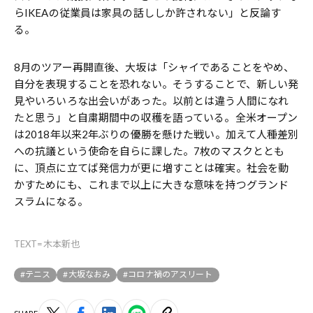
らIKEAの従業員は家具の話ししか許されない」と反論す
る。
8月のツアー再開直後、大坂は「シャイであることをやめ、
自分を表現することを恐れない。そうすることで、新しい発
見やいろいろな出会いがあった。以前とは違う人間になれ
たと思う」と自粛期間中の収穫を語っている。全米オープン
は2018年以来2年ぶりの優勝を懸けた戦い。加えて人種差別
への抗議という使命を自らに課した。7枚のマスクととも
に、頂点に立てば発信力が更に増すことは確実。社会を動
かすためにも、これまで以上に大きな意味を持つグランド
スラムになる。
TEXT=木本新也
#テニス
#大坂なおみ
#コロナ禍のアスリート