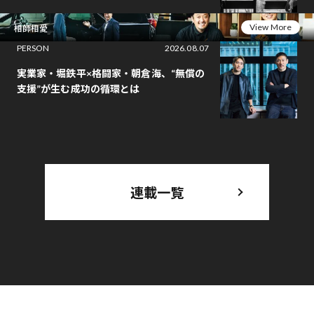
View More
相師相愛
PERSON
2026.08.07
実業家・堀鉄平×格闘家・朝倉海、“無償の
支援”が生む成功の循環とは
連載一覧