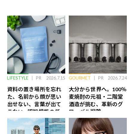
LIFESTYLE
PR
2026.7.15
GOURMET
PR
2026.7.24
資料の置き場所を忘れ
大分から世界へ。100％
た、名前から顔が思い
麦焼酎の元祖・二階堂
出せない、言葉が出て
酒造が挑む、革新のグ
こない…認知機能の低
ローバル戦略
下を救う、脳のインナ
ーケアとは