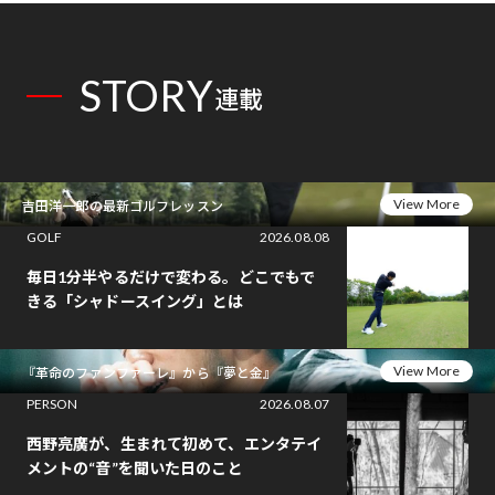
STORY
連載
View More
吉田洋一郎の最新ゴルフレッスン
GOLF
2026.08.08
毎日1分半やるだけで変わる。どこでもで
きる「シャドースイング」とは
View More
『革命のファンファーレ』から『夢と金』
PERSON
2026.08.07
西野亮廣が、生まれて初めて、エンタテイ
メントの“音”を聞いた日のこと