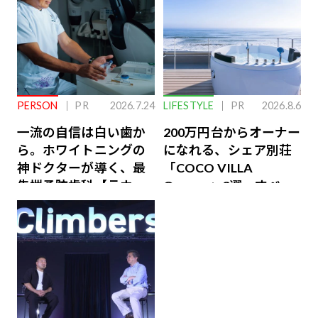
PERSON
PR
2026.7.24
LIFESTYLE
PR
2026.8.6
一流の自信は白い歯か
200万円台からオーナー
ら。ホワイトニングの
になれる、シェア別荘
神ドクターが導く、最
「COCO VILLA
先端予防歯科【ラウン
Owners」3選。すべて
ジ会員特典あり】
が絶景、収益も得られ
るその仕組みとは