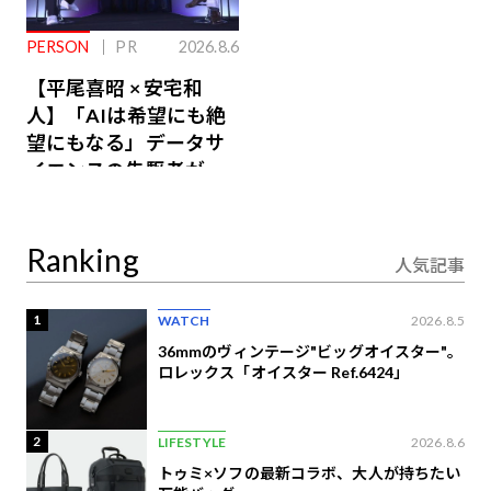
PERSON
PR
2026.8.6
【平尾喜昭 × 安宅和
人】「AIは希望にも絶
望にもなる」データサ
イエンスの先駆者が語
り合うAI時代の意思決
定
Ranking
人気記事
1
WATCH
2026.8.5
36mmのヴィンテージ"ビッグオイスター"。
ロレックス「オイスター Ref.6424」
2
LIFESTYLE
2026.8.6
トゥミ×ソフの最新コラボ、大人が持ちたい