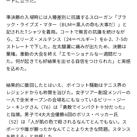
ートに立った。
準決勝の入場時には人種差別に抗議するスローガン「ブラ
ック・ライブズ・マター（BLM＝黒人の命も大事だ）」と
記されたTシャツを着用。コートで無言の抗議を続けなが
ら、エリーズ・メルテンス（24＝ベルギー）を6-2、7-5の
ストレートで下した。左太腿裏に痛みが出たため、決勝は
棄権。激動の大会を終え「エモーショナルな一週間だっ
た。何が起きても好結果を出せる自信をつけられた」と実感
を込めた。
結果的に撤回したとはいえ、ボイコット騒動はテニス界の
レジェンドからも称賛を浴びた。女子ツアー創設メンバーの
一人で全米オープンの会場名にもなっているビリー・ジー
ン・キングさん（76）は「勇敢でインパクト十分だった」
と指摘。男子で4大大会優勝6回のボリス・ベッカー氏
（52）は「人が肌の色で殺されるなんてとんでもない。ス
ポーツや誰が勝ったかなんてことより大きな問題。スタンス
を称える」と共感した。