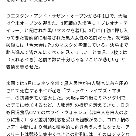
ウエスタン・アンド・サザン・オープンから中1日で、大坂
は全米オープンを迎えた。1回戦の入場時に「ブレオナ・テ
イラー」と記された黒いマスクを着用。3月に自宅に押し入
ってきた警察官に射殺された黒人女性の名前だった。初戦突
破後には「今大会は7つのマスクを準備している。決勝まで
勝ち進んで皆さんにすべてを見てほしい」と宣言。7枚では
（入れるべき）名前の数に十分じゃないことが悲しい」と
表情を曇らせた。
米国では5月にミネソタ州で黒人男性が白人警官に首を圧迫
されて死亡する事件が起き「ブラック・ライブズ・マタ
ー」の抗議デモが拡大した。大坂は事件後にミネソタ州で
のデモに参加するなど、人種差別の撤廃を訴えてきた。自身
も日清食品CMでのホワイトウォッシュ（非白人を白人のよ
うに描く）など差別的対応を受けた経験があり、コロナ禍の
ツアー中断により問題と積極的に向き合うようになった。ア
スリートは競技に集中すべきとの批判には「そのロジックな