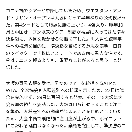
コロナ禍でツアーが中断していたため、ウエスタン・アン
ド・サザン・オープンは大坂にとって半年ぶりの公式戦だっ
た。第4シードとして順調に勝ち上がり、4強入り。昨年10
月の中国オープン以来のツアー制覇が視野に入ってきた準々
決勝後に、周囲を驚かせる決断を下した。黒人男性銃撃事
件への抗議を目的に、準決勝を棄権する意思を表明。自身
のツイッターで「私はアスリートである前に黒人女性です。
今はテニスを観るよりも、重要なことがあると思う」と発
信した。
大坂の意思表明を受け、男女のツアーを統括するATPと
WTA、全米協会も人種差別への抗議を示すため、27日は試
合を実施せず、28日に再開すると発表。その上で大坂に大
会参加の続行を要請した。大坂は自ら行動することで注目
を集め、人種差別への議論が深まることを目的としていた
ため、大会中断で飛躍的に注目度が上がる中、ボイコット
にこだわる理由はなくなった。棄権を撤回して、準決勝のコ