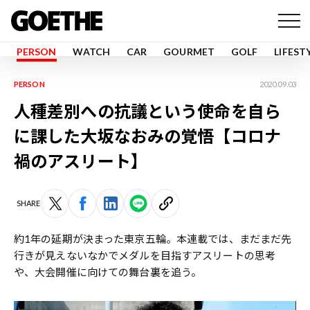
PERSON
WATCH
CAR
GOURMET
GOLF
LIFEST
PERSON
2020.09.03
人種差別への抗議という使命を自ら
に課した大坂なおみの覚悟【コロナ
禍のアスリート】
SHARE
約1年の延期が決まった東京五輪。本連載では、まだまだ先
行きが見えないなかでメダルを目指すアスリートの思考
や、大会開催に向けての舞台裏を追う。