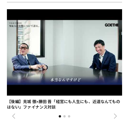
【後編】見城 徹×藤田 晋「経営にも人生にも、近道なんてもの
【
はない」ファイナンス対談
総