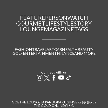
FEATURE
PERSON
WATCH
GOURMET
LIFESTYLE
STORY
LOUNGE
MAGAZINE
TAGS
FASHION
TRAVEL
ART
CAR
HEALTH
BEAUTY
GOLF
ENTERTAINMENT
FINANCE
AND MORE
Connect with us
GOETHE LOUNGE
JAPANDORAKU
GINGER
幻冬舎plus
THE GOLD ONLINE
幻冬舎