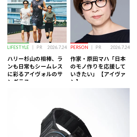
LIFESTYLE
PR
2026.7.24
PERSON
PR
2026.7.24
ハリー杉山の相棒、ラ
作家・原田マハ「日本
ンも日常もシームレス
のモノ作りを応援して
に彩るアイヴォルのサ
いきたい」【アイヴァ
ングラス
ン】