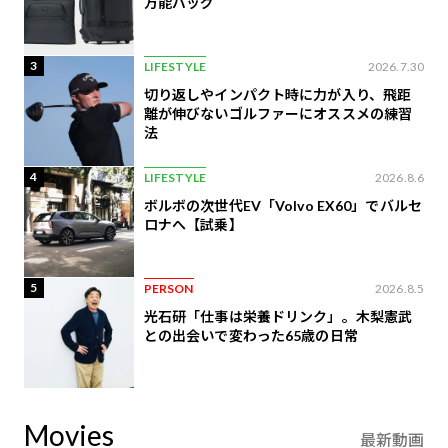
万能バッグ
3
LIFESTYLE
2026.7.30
切り返しやインパクト時に力が入り、飛距
離が伸びないゴルファーにオススメの練習
法
4
LIFESTYLE
2026.8.6
ボルボの次世代EV「Volvo EX60」でバルセ
ロナへ【試乗】
5
PERSON
2026.8.5
光石研「仕事は栄養ドリンク」。木梨憲武
との出会いで変わった65歳の日常
Movies
最新動画