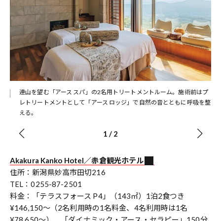
連山を望む「アース スパ」の2名用トリートメントルーム。施術前はプ
レトリートメントとして「アース ロッジ」で自然の音とともに呼吸を整
える。
1
/
2
Akakura Kanko Hotel／赤倉観光ホテル
住所：新潟県妙高市田切216
TEL：0255-87-2501
料金：「テラスフォース P4」（143㎡）1泊2食つき
¥146,150～（2名利用時の1名料金、4名利用時は1名
¥78,650～）、「ダイナミック・アース・セラピー」150分