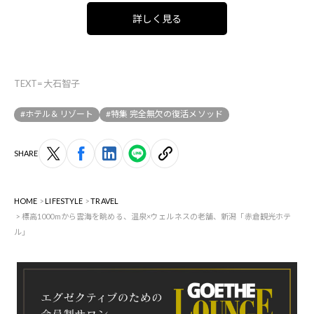
詳しく見る
TEXT=大石智子
#ホテル＆リゾート
#特集 完全無欠の復活メソッド
SHARE
HOME
LIFESTYLE
TRAVEL
標高1000mから雲海を眺める、温泉×ウェルネスの老舗、新潟「赤倉観光ホテ
ル」