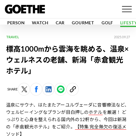
PERSON
WATCH
CAR
GOURMET
GOLF
LIFEST
TRAVEL
2025.09.27
標高1000mから雲海を眺める、温泉×
ウェルネスの老舗、新潟「赤倉観光
ホテル」
SHARE
温泉にサウナ、はたまたアーユルヴェーダに音響療法など、
ウェルビーイングなプランが目白押しの
ホテル
を厳選！ ど
っぷりと心身を整えられる国内外の12軒から、今回は新潟
の「赤倉観光ホテル」をご紹介。
【特集 完全無欠の復活メ
ソッド】