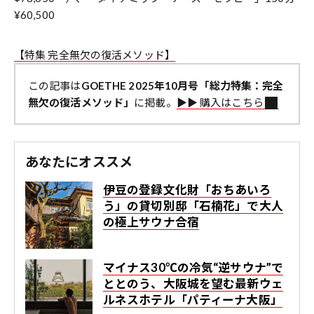
¥60,500
【特集 完全無欠の復活メソッド】
この記事は
GOETHE 2025年10月号「総力特集：完全
無欠の復活メソッド」
に掲載。
▶︎▶︎ 購入はこちら
あなたにオススメ
伊豆の登録文化財「おちあいろ
う」の貸切別邸「石楠花」で大人
の極上サウナ合宿
マイナス30℃の冷気“逆サウナ”で
ととのう、大阪城を望む最新ウェ
ルネスホテル「パティーナ大阪」