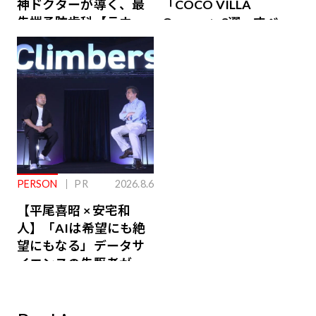
神ドクターが導く、最
「COCO VILLA
先端予防歯科【ラウン
Owners」3選。すべて
ジ会員特典あり】
が絶景、収益も得られ
るその仕組みとは
PERSON
PR
2026.8.6
【平尾喜昭 × 安宅和
人】「AIは希望にも絶
望にもなる」データサ
イエンスの先駆者が語
り合うAI時代の意思決
定