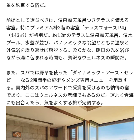
景を約束する宿だ。
前提として選ぶべきは、温泉露天風呂つきテラスを備える
客室。特にプレミアム棟3階の客室「テラスフォース P4」
（143㎡）が格別だ。約12mのテラスに温泉露天風呂、温水
プール、水盤が並び、パノラミックな眺望とともに温泉と
外気浴を繰り返せば解脱する。柔らかな、朝日の光を浴び
ながら湯に包まれる時間も、贅沢なウェルネスの瞬間だ。
また、スパでは野草を使った「ダイナミック・アース・セラ
ピー」なる2時間半の施術やメンズ専用メニューを用意す
る。国内外のスパのアワードで受賞を受けるのも納得の宿
であり、ここはウェルネスの老舗でもあるのだ。運よく雲海
にも出合えたら、気をよくする旅が完結する。