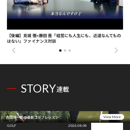
【後編】見城 徹×藤田 晋「経営にも人生にも、近道なんてもの
【
はない」ファイナンス対談
総
STORY
連載
View More
吉田洋一郎の最新ゴルフレッスン
GOLF
2026.08.08