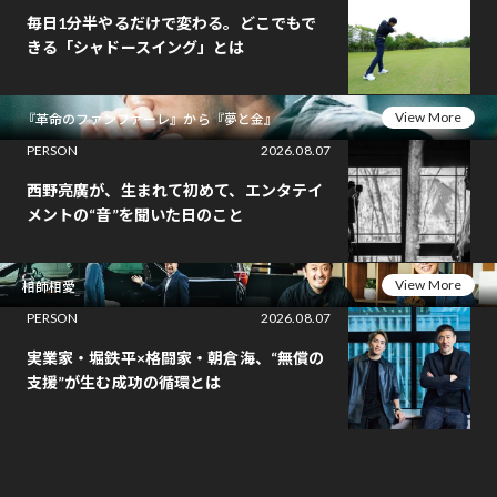
毎日1分半やるだけで変わる。どこでもで
きる「シャドースイング」とは
View More
『革命のファンファーレ』から『夢と金』
PERSON
2026.08.07
西野亮廣が、生まれて初めて、エンタテイ
メントの“音”を聞いた日のこと
View More
相師相愛
PERSON
2026.08.07
実業家・堀鉄平×格闘家・朝倉海、“無償の
支援”が生む成功の循環とは