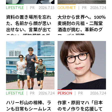
LIFESTYLE
PR
2026.7.15
GOURMET
PR
2026.7.24
資料の置き場所を忘れ
大分から世界へ。100％
た、名前から顔が思い
麦焼酎の元祖・二階堂
出せない、言葉が出て
酒造が挑む、革新のグ
こない…認知機能の低
ローバル戦略
下を救う、脳のインナ
ーケアとは
LIFESTYLE
PR
2026.7.24
PERSON
PR
2026.7.24
ハリー杉山の相棒、ラ
作家・原田マハ「日本
ンも日常もシームレス
のモノ作りを応援して