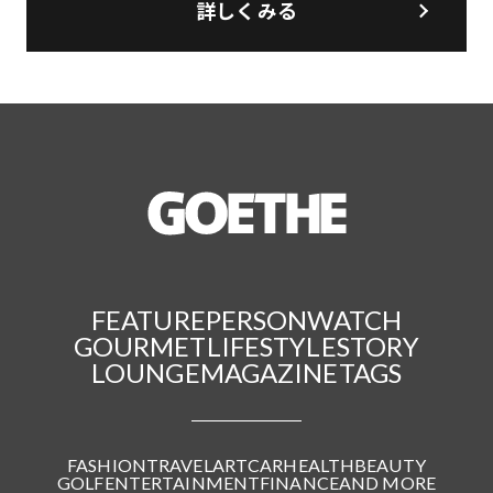
詳しくみる
FEATURE
PERSON
WATCH
GOURMET
LIFESTYLE
STORY
LOUNGE
MAGAZINE
TAGS
FASHION
TRAVEL
ART
CAR
HEALTH
BEAUTY
GOLF
ENTERTAINMENT
FINANCE
AND MORE